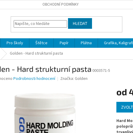
OBCHODNÍ PODMÍNKY
HLEDAT
Pro školy
Štětce
Papír
Plátna
Grafika, Kaligraf
Golden - Hard strukturní pasta
en - Hard strukturní pasta
0003571-5
né
noceno
Podrobnosti hodnocení
Značka:
Golden
ní
od
u
Měrná
ZVOLT
cena:
ek.
Hard Mo
poloprů
trvanliv