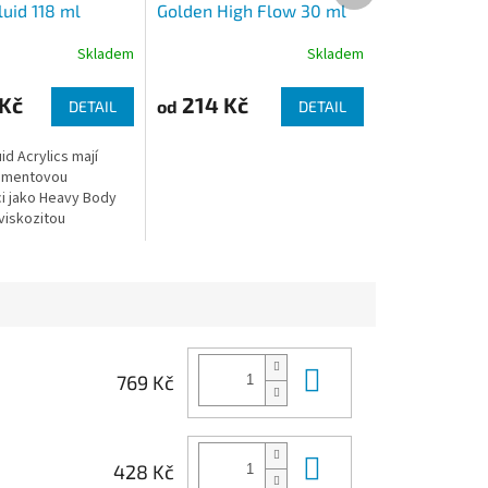
uid 118 ml
Golden High Flow 30 ml
Skladem
Skladem
Kč
214 Kč
od
DETAIL
DETAIL
d Acrylics mají
igmentovou
i jako Heavy Body
 viskozitou
 smetanu. Díky této
 umožňují plynulé a
ášení...
Do košíku
769 Kč
Do košíku
428 Kč