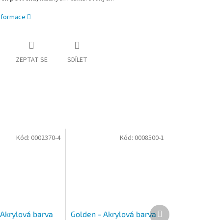
informace
ZEPTAT SE
SDÍLET
Kód:
0002370-4
Kód:
0008500-1
Další
 Akrylová barva
Golden - Akrylová barva
produkt