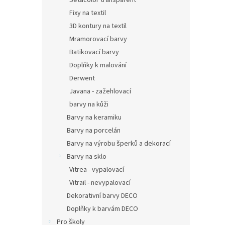
Setacolor transparent
Fixy na textil
3D kontury na textil
Mramorovací barvy
Batikovací barvy
Doplňky k malování
Derwent
Javana - zažehlovací
barvy na kůži
Barvy na keramiku
Barvy na porcelán
Barvy na výrobu šperků a dekorací
Barvy na sklo
Vitrea - vypalovací
Vitrail - nevypalovací
Dekorativní barvy DECO
Doplňky k barvám DECO
Pro školy