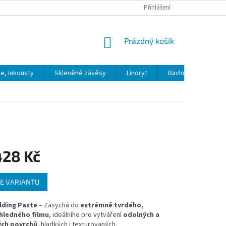
Přihlášení
NÁKUPNÍ
Prázdný košík
KOŠÍK
ie, Inkousty
Skleněné závěsy
Linoryt
Bavlna
Model
428 Kč
E VARIANTU
lding Paste
– Zasychá do
extrémně tvrdého,
hledného filmu
, ideálního pro vytváření
odolných a
ých povrchů
, hladkých i texturovaných.