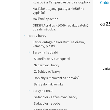
Gold
Kvašové a Temperové barvy a doplňky
Malířské stojany, palety a kleště na
vypínání
Malířské špachtle
2
od
ORIGIN Acrylics - 100% recyklovatelný
obsah i nádoba.
Hobby barvy
Barvy Vintage dekorativní na dřevo,
kameny, plasty....
Barvy na hedvábí
Sluneční barva Jacquard
Napařovací barvy
Varia
Zažehlovací barvy
Doplňky k malování na hedvábí
Barvy do mikrovlnky
Barvy na textil
Setacolor - zažehlovací barvy
Setacolor - suede