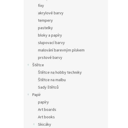
fixy
akrylové barvy
tempery
pastelky
bloky a papíry
slupovací barvy
malování barevným pískem
prstové barvy
Štětce
Štětce na hobby techniky
Štětce na malbu
Sady štětců
Papír
papíry
Art boards
Art books
Skicáky