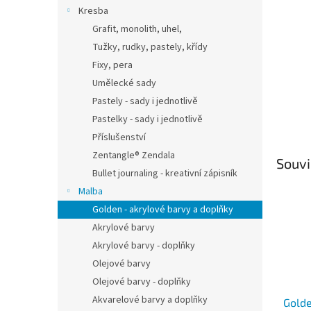
n
Kresba
e
Grafit, monolith, uhel,
l
Tužky, rudky, pastely, křídy
Fixy, pera
Umělecké sady
Pastely - sady i jednotlivě
Pastelky - sady i jednotlivě
Příslušenství
Zentangle® Zendala
Souvi
Bullet journaling - kreativní zápisník
Malba
Golden - akrylové barvy a doplňky
Akrylové barvy
Akrylové barvy - doplňky
Olejové barvy
Olejové barvy - doplňky
Akvarelové barvy a doplňky
Golde