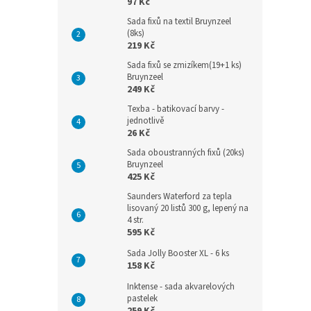
97 Kč
Sada fixů na textil Bruynzeel
(8ks)
219 Kč
Sada fixů se zmizíkem(19+1 ks)
Bruynzeel
249 Kč
Texba - batikovací barvy -
jednotlivě
26 Kč
Sada oboustranných fixů (20ks)
Bruynzeel
425 Kč
Saunders Waterford za tepla
lisovaný 20 listů 300 g, lepený na
4 str.
595 Kč
Sada Jolly Booster XL - 6 ks
158 Kč
Inktense - sada akvarelových
pastelek