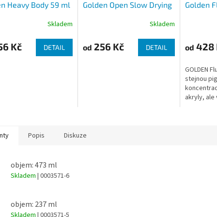
en Heavy Body 59 ml
Golden Open Slow Drying
Golden Fl
59 ml
Skladem
Skladem
56 Kč
256 Kč
428 
od
od
DETAIL
DETAIL
GOLDEN Flui
stejnou p
koncentrac
akryly, ale
připomínají
konzistenci
snadné nan
nty
Popis
Diskuze
objem: 473 ml
Skladem
| 0003571-6
objem: 237 ml
Skladem
| 0003571-5