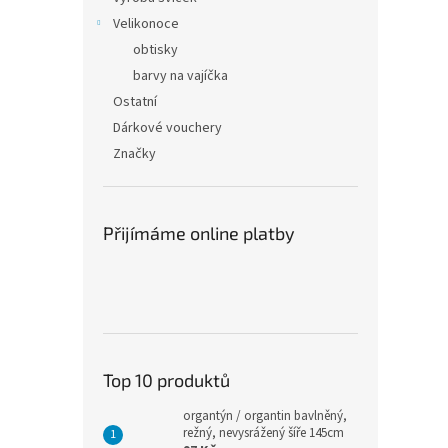
Velikonoce
obtisky
barvy na vajíčka
Ostatní
Dárkové vouchery
Značky
Přijímáme online platby
Top 10 produktů
organtýn / organtin bavlněný,
režný, nevysrážený šíře 145cm