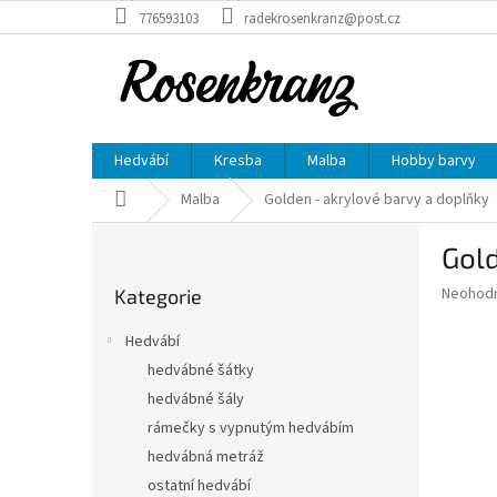
Přejít
776593103
radekrosenkranz@post.cz
na
obsah
Hedvábí
Kresba
Malba
Hobby barvy
Domů
Malba
Golden - akrylové barvy a doplňky
P
Gold
o
Přeskočit
s
Průměr
Neohod
Kategorie
kategorie
t
hodnoce
r
produkt
Hedvábí
a
je
hedvábné šátky
0,0
n
z
hedvábné šály
n
5
í
rámečky s vypnutým hedvábím
hvězdič
p
hedvábná metráž
a
ostatní hedvábí