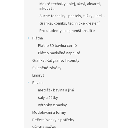
Mokré techniky - olej, akryl, akvarel,
inkoust ..
Suché techniky - pastely, tužky, uhel ...
Grafika, komiks, technické kreslení
Pro studenty a nejmenší kreslíře
Plátna
Plátno 3D bavlna černé
Plátno bavlněné napnuté
Grafika, Kaligrafie, Inkousty
Skleněné závěsy
Linoryt
Bavlna
metráž - bavlna a jiné
šály a šátky
výrobky z bavlny
Modelování a formy
Pečetní vosky a potřeby
Výroba svíček