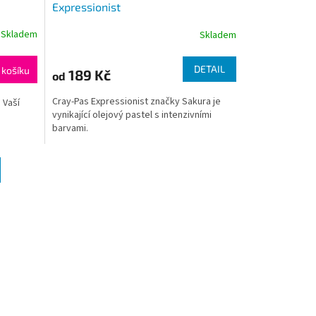
Expressionist
Skladem
Skladem
DETAIL
 košíku
189 Kč
od
Cray-Pas Expressionist značky Sakura je
 Vaší
vynikající olejový pastel s intenzivními
barvami.