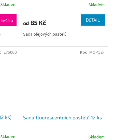
Skladem
Skladem
DETAIL
 košíku
85 Kč
od
Sada olejových pastelů.
o
d:
275000
Kód:
MOP12F
12 ks)
Sada fluorescentních pastelů 12 ks
Skladem
Skladem