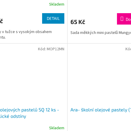
Skladem
DETAIL
Do
č
65 Kč
y v tužce s vysokým obsahem
Sada měkkých mini pastelů Mungy
tu.
Kód:
MOP12MN
Kó
olejových pastelů SQ 12 ks -
Ara- školní olejové pastely (
ické odstíny
Skladem