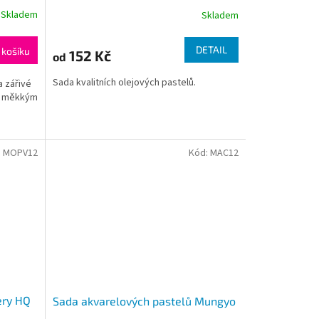
Skladem
Skladem
DETAIL
 košíku
152 Kč
od
Sada kvalitních olejových pastelů.
a zářivé
y měkkým
:
MOPV12
Kód:
MAC12
ery HQ
Sada akvarelových pastelů Mungyo