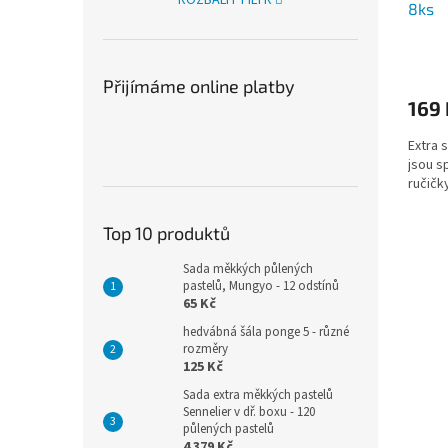
8ks
Přijímáme online platby
169 
Extra 
jsou s
ručičk
Top 10 produktů
Sada měkkých půlených
pastelů, Mungyo - 12 odstínů
65 Kč
hedvábná šála ponge 5 - různé
rozměry
125 Kč
Sada extra měkkých pastelů
Sennelier v dř. boxu - 120
půlených pastelů
4 379 Kč