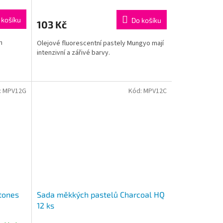
 košíku
Do košíku
103 Kč
h
Olejové fluorescentní pastely Mungyo mají
intenzivní a zářivé barvy.
:
MPV12G
Kód:
MPV12C
tones
Sada měkkých pastelů Charcoal HQ
12 ks