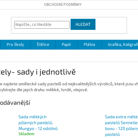
OBCHODNÍ PODMÍNKY
HLEDAT
Pro školy
Štětce
Papír
Plátna
Grafika, Kaligraf
ely- sady i jednotlivě
e najdete umělecké sady pastelů od nejkvalitnějších výrobců, které jsou v
vybírejte dle jejich druhu: měkké, tvrdé, olejové.
odávanější
Sada měkkých
Sada extra měkk
půlených pastelů,
pastelů Sennelier
Mungyo - 12 odstínů
boxu - 120 půlen
Skladem
pastelů