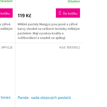
Skladem
Skladem
 košíku
Do košíku
119 Kč
a zářivé
Měkké pastely Mungyo jsou jasné a zářivé
y měkkým
barvy vhodné na veškeré techniky měkkým
pastelem. Mají vysokou kvalitu a
světlostálost a snadně se aplikují.
:
MPV12E
Kód:
95830012
 tones
Panda- sada olejových pastelů