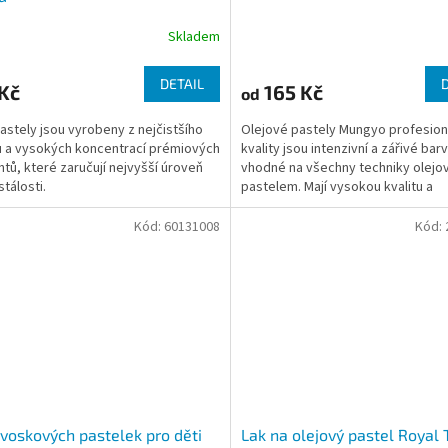
Skladem
DETAIL
Kč
165 Kč
od
astely jsou vyrobeny z nejčistšího
Olejové pastely Mungyo profesion
u a vysokých koncentrací prémiových
kvality jsou intenzivní a zářivé bar
tů, které zaručují nejvyšší úroveň
vhodné na všechny techniky olej
stálosti.
pastelem. Mají vysokou kvalitu a
světlostálost a snadně se aplikují.
Kód:
60131008
Kód:
voskových pastelek pro děti
Lak na olejový pastel Royal 