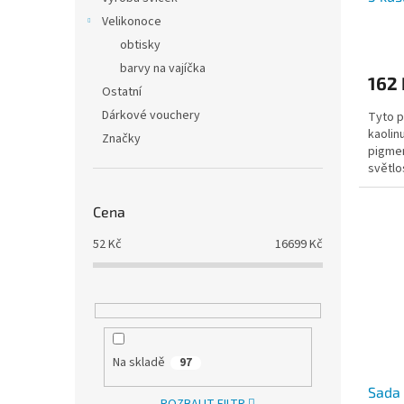
Velikonoce
obtisky
barvy na vajíčka
162 
Ostatní
Dárkové vouchery
Tyto p
kaolin
Značky
pigmen
světlo
Cena
52
Kč
16699
Kč
Na skladě
97
Sada 
ROZBALIT FILTR