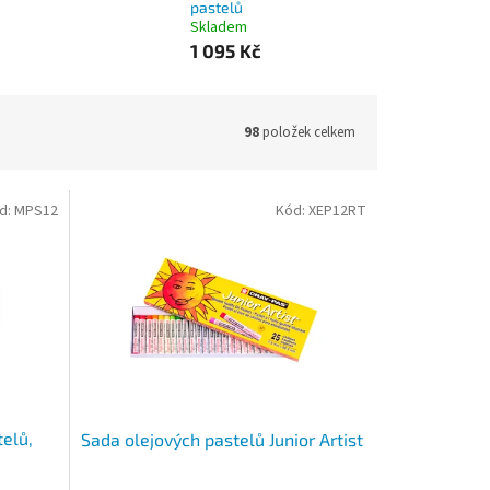
pastelů
Skladem
1 095 Kč
98
položek celkem
d:
MPS12
Kód:
XEP12RT
elů,
Sada olejových pastelů Junior Artist