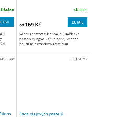
Skladem
Skladem
DETAIL
DETAIL
169 Kč
od
ální
Vodou rozmyvatelné kvalitní umělecké
vy
pastely Mungyo. Zářivé barvy. Vhodné
ovým
použít na akvarelovou techniku.
24280060
Kód:
XLP12
Talens
Sada olejových pastelů