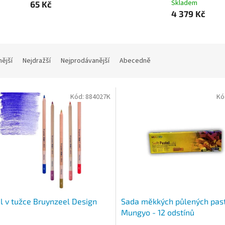
Skladem
65 Kč
4 379 Kč
nější
Nejdražší
Nejprodávanější
Abecedně
Kód:
884027K
Kó
l v tužce Bruynzeel Design
Sada měkkých půlených past
Mungyo - 12 odstínů