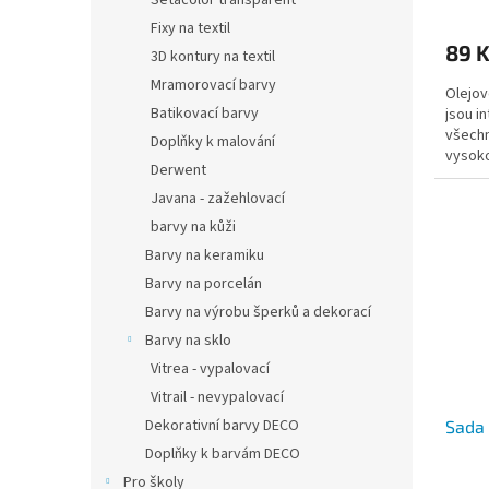
Setacolor transparent
Fixy na textil
89 
3D kontury na textil
Mramorovací barvy
Olejov
Batikovací barvy
jsou i
všechn
Doplňky k malování
vysoko
Derwent
se apli
Javana - zažehlovací
barvy na kůži
Barvy na keramiku
Barvy na porcelán
Barvy na výrobu šperků a dekorací
Barvy na sklo
Vitrea - vypalovací
Vitrail - nevypalovací
Dekorativní barvy DECO
Sada 
Doplňky k barvám DECO
Pro školy