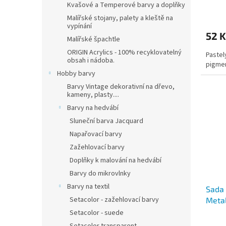
ů
Kvašové a Temperové barvy a doplňky
Malířské stojany, palety a kleště na
vypínání
52 K
Malířské špachtle
ORIGIN Acrylics - 100% recyklovatelný
Pastel
obsah i nádoba.
pigmen
Hobby barvy
Barvy Vintage dekorativní na dřevo,
kameny, plasty....
Barvy na hedvábí
Sluneční barva Jacquard
Napařovací barvy
Zažehlovací barvy
Doplňky k malování na hedvábí
Barvy do mikrovlnky
Barvy na textil
Sada 
Setacolor - zažehlovací barvy
Metal
Setacolor - suede