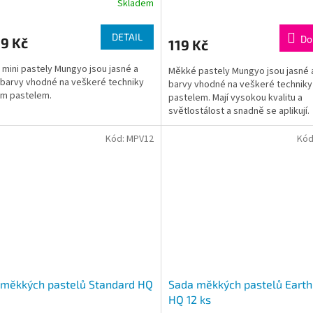
Skladem
DETAIL
Do
9 Kč
119 Kč
mini pastely Mungyo jsou jasné a
Měkké pastely Mungyo jsou jasné 
 barvy vhodné na veškeré techniky
barvy vhodné na veškeré technik
m pastelem.
pastelem. Mají vysokou kvalitu a
světlostálost a snadně se aplikují.
Kód:
MPV12
Kód
 měkkých pastelů Standard HQ
Sada měkkých pastelů Earth
HQ 12 ks