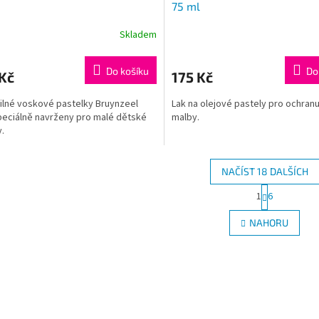
75 ml
Skladem
Do košíku
Do
Kč
175 Kč
silné voskové pastelky Bruynzeel
Lak na olejové pastely pro ochranu
peciálně navrženy pro malé dětské
malby.
y.
NAČÍST 18 DALŠÍCH
S
1
6
O
t
r
v
NAHORU
á
l
n
á
k
d
o
a
v
c
á
í
n
p
í