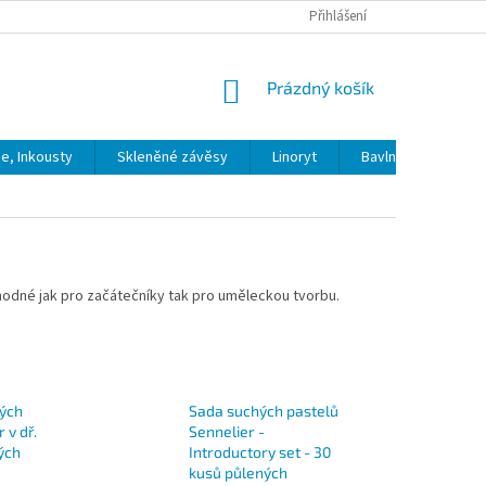
Přihlášení
NÁKUPNÍ
Prázdný košík
KOŠÍK
ie, Inkousty
Skleněné závěsy
Linoryt
Bavlna
Model
hodné jak pro začátečníky tak pro uměleckou tvorbu.
ých
Sada suchých pastelů
 v dř.
Sennelier -
ých
Introductory set - 30
kusů půlených