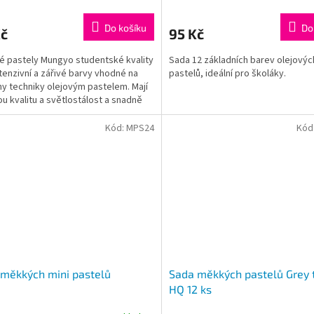
Do košíku
Do
Kč
95 Kč
é pastely Mungyo studentské kvality
Sada 12 základních barev olejovýc
ntenzivní a zářivé barvy vhodné na
pastelů, ideální pro školáky.
y techniky olejovým pastelem. Mají
u kvalitu a světlostálost a snadně
kují.
Kód:
MPS24
Kód
měkkých mini pastelů
Sada měkkých pastelů Grey 
HQ 12 ks