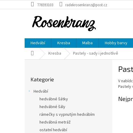
Přejít
776593103
radekrosenkranz@post.cz
na
obsah
Hedvábí
Kresba
Malba
Hobby barvy
Domů
Kresba
Pastely - sady i jednotlivě
P
Past
o
Přeskočit
s
Kategorie
kategorie
V nabídc
t
Pastely 
r
Hedvábí
a
Nejpr
hedvábné šátky
n
hedvábné šály
n
í
rámečky s vypnutým hedvábím
p
hedvábná metráž
a
ostatní hedvábí