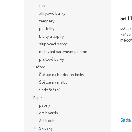
fixy
akrylové barvy
11
od
tempery
pastelky
Měkké 
zářivé
bloky a papíry
měkký
slupovací barvy
malování barevným pískem
prstové barvy
Štětce
Štětce na hobby techniky
Štětce na malbu
Sady štětců
Papír
papíry
Art boards
Sada
Art books
Skicáky