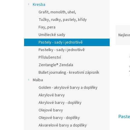
n
Kresba
e
Grafit, monolith, uhel,
l
Tužky, rudky, pastely, křídy
Fixy, pera
Ř
a
Umělecké sady
Nejlev
z
Pastely - sady i jednotlivě
e
Pastelky - sady i jednotlivě
V
n
Příslušenství
ý
í
Zentangle® Zendala
p
p
i
r
Bullet journaling - kreativní zápisník
s
o
Malba
p
d
Golden - akrylové barvy a doplňky
r
u
Akrylové barvy
o
k
Akrylové barvy - doplňky
d
t
Olejové barvy
u
ů
Paste
k
Olejové barvy - doplňky
t
Akvarelové barvy a doplňky