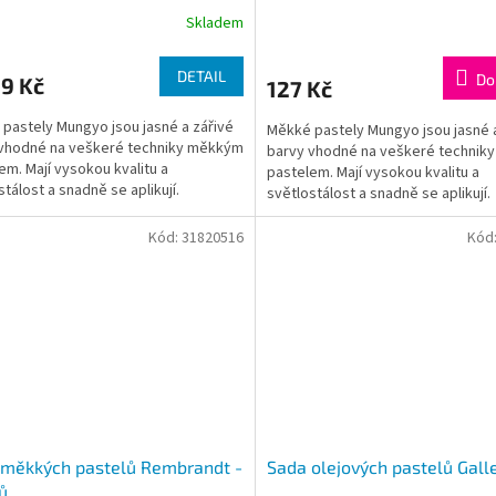
Skladem
DETAIL
Do
9 Kč
127 Kč
pastely Mungyo jsou jasné a zářivé
Měkké pastely Mungyo jsou jasné 
vhodné na veškeré techniky měkkým
barvy vhodné na veškeré technik
em. Mají vysokou kvalitu a
pastelem. Mají vysokou kvalitu a
stálost a snadně se aplikují.
světlostálost a snadně se aplikují.
Kód:
31820516
Kód
 měkkých pastelů Rembrandt -
Sada olejových pastelů Gall
ů