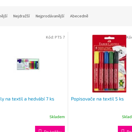
nější
Nejdražší
Nejprodávanější
Abecedně
Kód:
PTS 7
Kó
ly na textil a hedvábí 7 ks
Popisovače na textil 5 ks
Skladem
Skla
Do košíku
Do