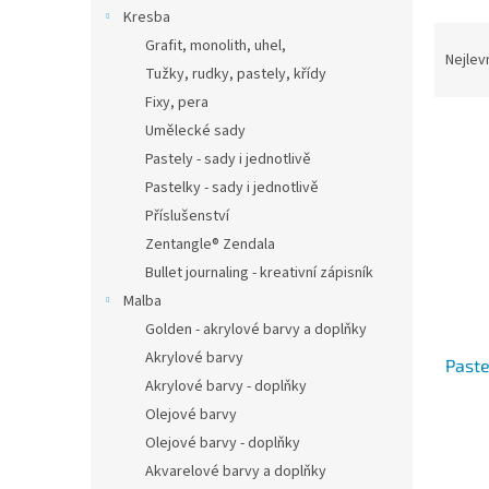
n
Kresba
e
Ř
Grafit, monolith, uhel,
l
a
Nejlev
Tužky, rudky, pastely, křídy
z
Fixy, pera
e
V
n
Umělecké sady
ý
í
Pastely - sady i jednotlivě
p
p
Pastelky - sady i jednotlivě
i
r
Příslušenství
s
o
Zentangle® Zendala
p
d
r
u
Bullet journaling - kreativní zápisník
o
k
Malba
d
t
Golden - akrylové barvy a doplňky
u
ů
Akrylové barvy
Paste
k
Akrylové barvy - doplňky
t
Olejové barvy
ů
Olejové barvy - doplňky
Akvarelové barvy a doplňky