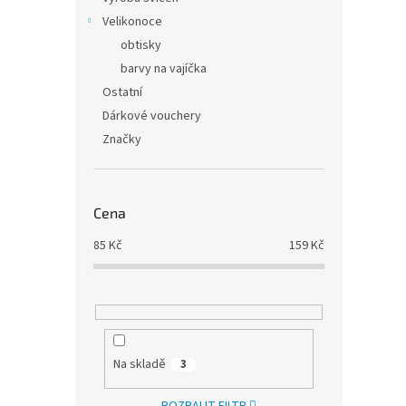
Velikonoce
obtisky
barvy na vajíčka
Ostatní
Dárkové vouchery
Značky
Cena
85
Kč
159
Kč
Na skladě
3
ROZBALIT FILTR