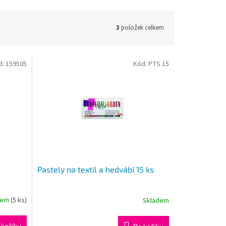
3
položek celkem
d:
159505
Kód:
PTS 15
Pastely na textil a hedvábí 15 ks
dem
(5 ks)
Skladem
 košíku