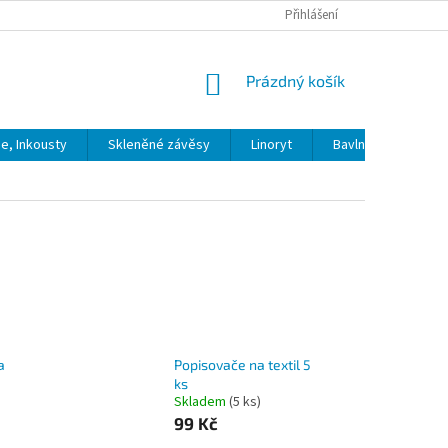
Přihlášení
NÁKUPNÍ
Prázdný košík
KOŠÍK
ie, Inkousty
Skleněné závěsy
Linoryt
Bavlna
Model
a
Popisovače na textil 5
ks
Skladem
(5 ks)
99 Kč