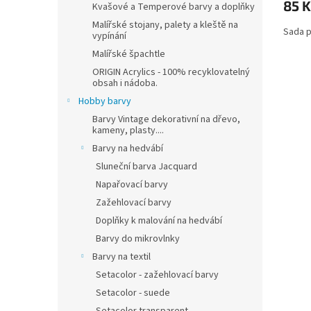
85 K
Kvašové a Temperové barvy a doplňky
Malířské stojany, palety a kleště na
Sada p
vypínání
Malířské špachtle
ORIGIN Acrylics - 100% recyklovatelný
obsah i nádoba.
Hobby barvy
Barvy Vintage dekorativní na dřevo,
kameny, plasty....
Barvy na hedvábí
Sluneční barva Jacquard
Napařovací barvy
Zažehlovací barvy
Doplňky k malování na hedvábí
Barvy do mikrovlnky
Barvy na textil
Setacolor - zažehlovací barvy
Setacolor - suede