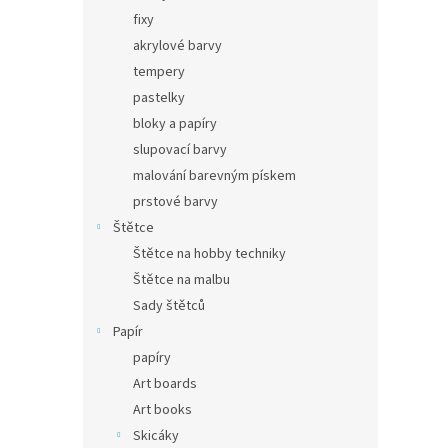
fixy
akrylové barvy
tempery
pastelky
bloky a papíry
slupovací barvy
malování barevným pískem
prstové barvy
Štětce
Štětce na hobby techniky
Štětce na malbu
Sady štětců
Papír
papíry
Art boards
Art books
Skicáky