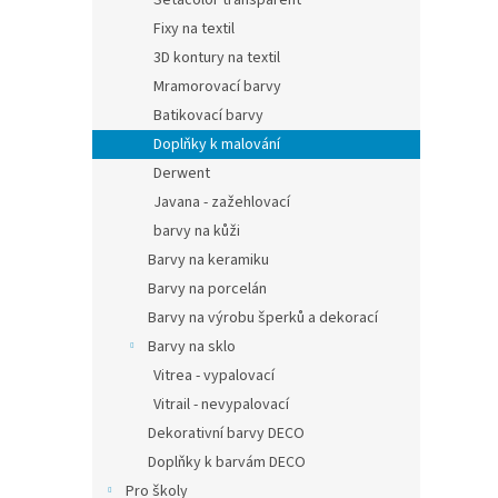
Setacolor transparent
Fixy na textil
3D kontury na textil
Mramorovací barvy
Batikovací barvy
Doplňky k malování
Derwent
Javana - zažehlovací
barvy na kůži
Barvy na keramiku
Barvy na porcelán
Barvy na výrobu šperků a dekorací
Barvy na sklo
Vitrea - vypalovací
Vitrail - nevypalovací
Dekorativní barvy DECO
Doplňky k barvám DECO
Pro školy