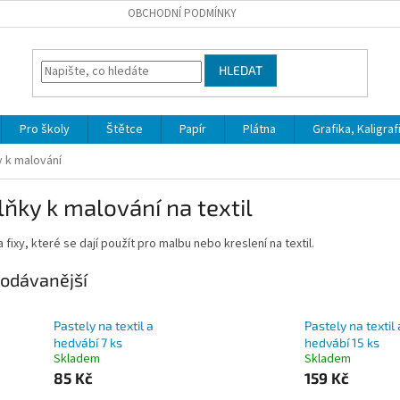
OBCHODNÍ PODMÍNKY
HLEDAT
Pro školy
Štětce
Papír
Plátna
Grafika, Kaligraf
 k malování
ňky k malování na textil
a fixy, které se dají použít pro malbu nebo kreslení na textil.
odávanější
Pastely na textil a
Pastely na textil 
hedvábí 7 ks
hedvábí 15 ks
Skladem
Skladem
85 Kč
159 Kč