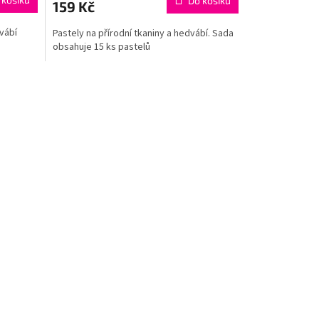
Do košíku
159 Kč
dvábí
Pastely na přírodní tkaniny a hedvábí. Sada
obsahuje 15 ks pastelů