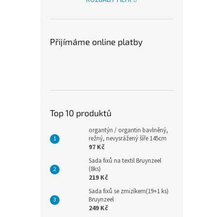
Přijímáme online platby
Top 10 produktů
organtýn / organtin bavlněný,
režný, nevysrážený šíře 145cm
97 Kč
Sada fixů na textil Bruynzeel
(8ks)
219 Kč
Sada fixů se zmizíkem(19+1 ks)
Bruynzeel
249 Kč