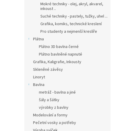
Mokré techniky - olej, akryl, akvarel,
inkoust ..
Suché techniky - pastely, tužky, uhel ...
Grafika, komiks, technické kreslení
Pro studenty a nejmenší kreslíře
Plátna
Plátno 3D bavlna černé
Plátno bavlněné napnuté
Grafika, Kaligrafie, Inkousty
Skleněné závěsy
Linoryt
Bavlna
metráž - bavlna a jiné
šály a šátky
výrobky z bavlny
Modelování a formy
Pečetní vosky a potřeby
Výroba svíček