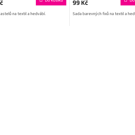
č
99 Kč
astelů na textil a hedvábí.
Sada barevných fixů na textil a he
O
v
l
á
d
a
c
í
p
r
v
k
y
v
ý
p
i
s