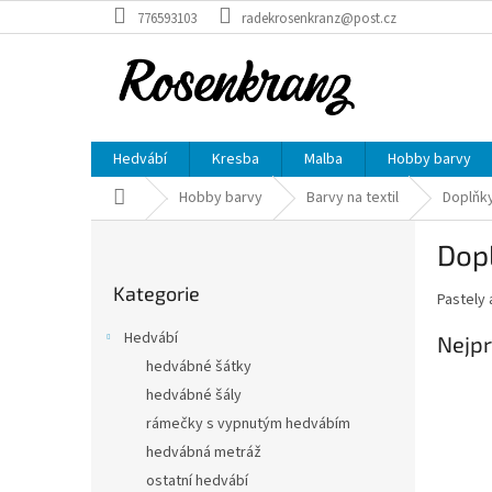
Přejít
776593103
radekrosenkranz@post.cz
na
obsah
Hedvábí
Kresba
Malba
Hobby barvy
Domů
Hobby barvy
Barvy na textil
Doplňky
P
Dopl
o
Přeskočit
s
Kategorie
kategorie
Pastely 
t
r
Hedvábí
Nejpr
a
hedvábné šátky
n
hedvábné šály
n
í
rámečky s vypnutým hedvábím
p
hedvábná metráž
a
ostatní hedvábí