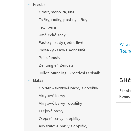
i
r
n
Kresba
s
o
e
Grafit, monolith, uhel,
p
d
l
r
u
Tužky, rudky, pastely, křídy
o
k
Fixy, pera
d
t
Umělecké sady
u
ů
Pastely - sady i jednotlivě
Zásob
k
Pastelky - sady i jednotlivě
Roun
t
ů
Příslušenství
Zentangle® Zendala
Bullet journaling - kreativní zápisník
6 Kč
Malba
Golden - akrylové barvy a doplňky
Zásobn
Akrylové barvy
Round 
Akrylové barvy - doplňky
Olejové barvy
Olejové barvy - doplňky
Akvarelové barvy a doplňky