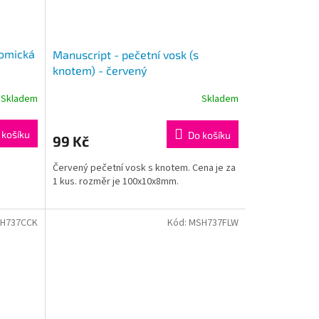
nomická
Manuscript - pečetní vosk (s
knotem) - červený
Skladem
Skladem
 košíku
Do košíku
99 Kč
Červený pečetní vosk s knotem. Cena je za
1 kus. rozměr je 100x10x8mm.
H737CCK
Kód:
MSH737FLW