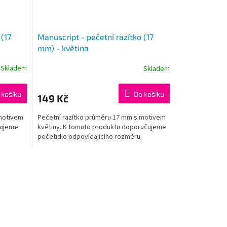
 (17
Manuscript - pečetní razítko (17
mm) - květina
Skladem
Skladem
 košíku
Do košíku
149 Kč
 motivem
Pečetní razítko průměru 17 mm s motivem
čujeme
květiny. K tomuto produktu doporučujeme
pečetidlo odpovídajícího rozměru.