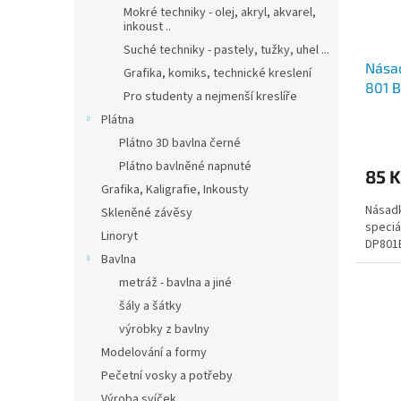
Mokré techniky - olej, akryl, akvarel,
inkoust ..
Suché techniky - pastely, tužky, uhel ...
Nása
Grafika, komiks, technické kreslení
801 
Pro studenty a nejmenší kreslíře
Plátna
Plátno 3D bavlna černé
Plátno bavlněné napnuté
85 K
Grafika, Kaligrafie, Inkousty
Násadk
Skleněné závěsy
speciá
Linoryt
DP801
Bavlna
metráž - bavlna a jiné
šály a šátky
výrobky z bavlny
Modelování a formy
Pečetní vosky a potřeby
Výroba svíček