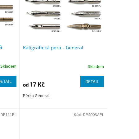
 &
Kaligrafická pera - General
Skladem
Skladem
DETAIL
DETAIL
17 Kč
od
Pérka General.
:
DP111PL
Kód:
DP400SAPL