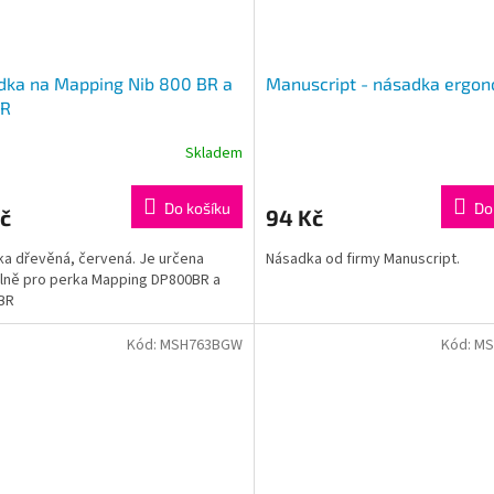
dka na Mapping Nib 800 BR a
Manuscript - násadka ergo
BR
Skladem
Do košíku
Do
č
94 Kč
a dřevěná, červená. Je určena
Násadka od firmy Manuscript.
lně pro perka Mapping DP800BR a
BR
Kód:
MSH763BGW
Kód:
MS