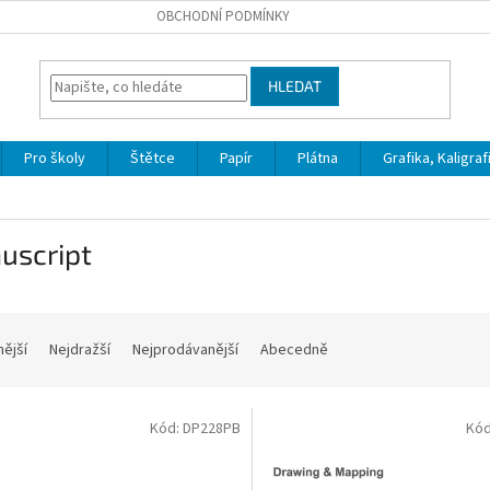
OBCHODNÍ PODMÍNKY
HLEDAT
Pro školy
Štětce
Papír
Plátna
Grafika, Kaligraf
uscript
nější
Nejdražší
Nejprodávanější
Abecedně
Kód:
DP228PB
Kó