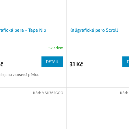
rafická pera - Tape Nib
Kaligrafické pero Scroll
Skladem
DETAIL
Kč
31 Kč
ib jsou zkosená pérka.
Kód:
MSH762GGO
Kód: