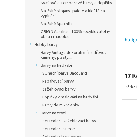
Kvašové a Temperové barvy a doplňky
Malířské stojany, palety a kleště na
vypínání
Malířské špachtle
ORIGIN Acrylics - 100% recyklovatelný
obsah i nádoba.
Kalig
Hobby barvy
Barvy Vintage dekorativní na dřevo,
kameny, plasty....
Barvy na hedvábí
Sluneční barva Jacquard
17 K
Napařovací barvy
Pérka 
Zažehlovací barvy
Doplňky k malování na hedvábí
Barvy do mikrovlnky
Barvy na textil
Setacolor - zažehlovací barvy
Setacolor - suede