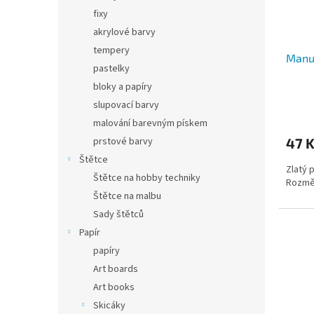
fixy
akrylové barvy
tempery
Manus
pastelky
bloky a papíry
slupovací barvy
malování barevným pískem
47 
prstové barvy
Štětce
Zlatý 
Štětce na hobby techniky
Rozměr
Štětce na malbu
Sady štětců
Papír
papíry
Art boards
Art books
Skicáky