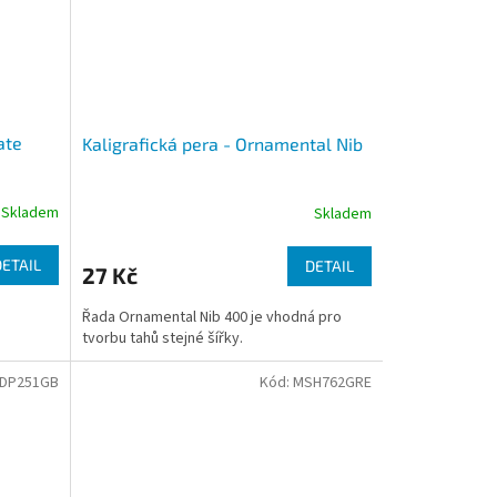
ate
Kaligrafická pera - Ornamental Nib
Skladem
Skladem
DETAIL
DETAIL
27 Kč
Řada Ornamental Nib 400 je vhodná pro
tvorbu tahů stejné šířky.
DP251GB
Kód:
MSH762GRE