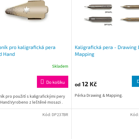
ník pro kaligrafická pera
Kaligrafická pera - Drawing
d Hand
Mapping
Skladem
Do košíku
12 Kč
od
Pérka Drawing & Mapping.
ík pro použití s kaligrafickými pery
Hand.Vyrobeno z leštěné mosazi .
Kód:
DP237BR
Kód