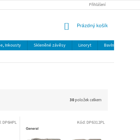
Přihlášení
NÁKUPNÍ
Prázdný košík
KOŠÍK
ie, Inkousty
Skleněné závěsy
Linoryt
Bavlna
Model
30
položek celkem
d:
DP6HPL
Kód:
DP6312PL