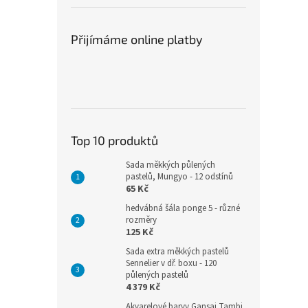
Přijímáme online platby
Top 10 produktů
Sada měkkých půlených
pastelů, Mungyo - 12 odstínů
65 Kč
hedvábná šála ponge 5 - různé
rozměry
125 Kč
Sada extra měkkých pastelů
Sennelier v dř. boxu - 120
půlených pastelů
4 379 Kč
Akvarelové barvy Gansai Tambi