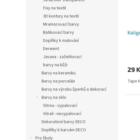
Setacolor transparent
Fixy na textil
3D kontury na textil
Mramorovací barvy
Batikovací barvy
Kalig
Doplňky k malování
Derwent
Javana - zažehlovací
barvy na kůži
29 
Barvy na keramiku
Barvy na porcelán
Tape N
Barvy na výrobu šperků a dekorací
Barvy na sklo
Vitrea - vypalovací
Vitrail - nevypalovací
Dekorativní barvy DECO
Doplňky k barvám DECO
Pro školy