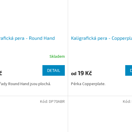
rafická pera - Round Hand
Kaligrafická pera - Copperpl
Skladem
DETAIL
č
19 Kč
od
řady Round Hand jsou plochá.
Pérka Copperplate.
Kód:
DP70ABR
Kód: