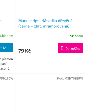
b
Manuscript- Násadka dřevěná
(černá + zlat. mramorovaná)
Skladem
Skladem
DETAIL
Do košíku
79 Kč
ch písmen
psaní
lacené.
PPH180W
Kód:
MSH763BRW