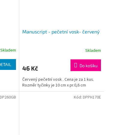
Manuscript - pečetní vosk- červený
Skladem
Skladem
DETAIL
Do košíku
46 Kč
Červený pečetní vosk . Cena je za 1 kus.
Rozměr tyčinky je 10 cm x pr.0,6 cm
DP260GB
Kód:
DPPH170E