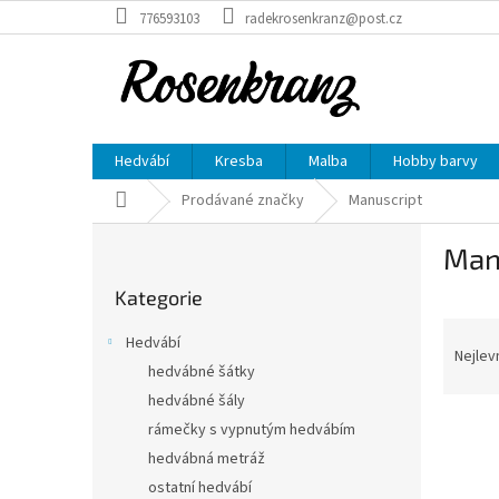
Přejít
776593103
radekrosenkranz@post.cz
na
obsah
Hedvábí
Kresba
Malba
Hobby barvy
Domů
Prodávané značky
Manuscript
P
Man
o
Přeskočit
s
Kategorie
kategorie
t
Ř
r
Hedvábí
a
a
Nejlev
hedvábné šátky
z
n
hedvábné šály
e
n
V
n
í
rámečky s vypnutým hedvábím
ý
í
p
hedvábná metráž
p
p
a
ostatní hedvábí