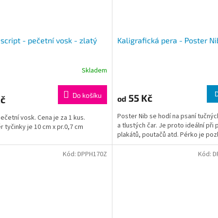
cript - pečetní vosk - zlatý
Kaligrafická pera - Poster Ni
Skladem
Do košíku
55 Kč
Kč
od
Poster Nib se hodí na psaní tučný
pečetní vosk. Cena je za 1 kus.
a tlustých čar. Je proto ideální při 
 tyčinky je 10 cm x pr.0,7 cm
plakátů, poutačů atd. Pérko je poz
Kód:
DPPH170Z
Kód:
D