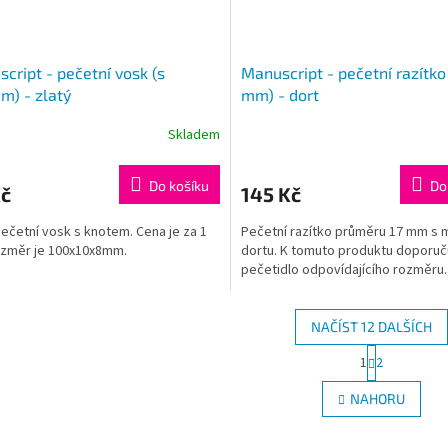
cript - pečetní vosk (s
Manuscript - pečetní razítko
m) - zlatý
mm) - dort
Skladem
Do košíku
Do
Kč
145 Kč
pečetní vosk s knotem. Cena je za 1
Pečetní razítko průměru 17 mm s
ozměr je 100x10x8mm.
dortu. K tomuto produktu doporu
pečetidlo odpovídajícího rozměru.
NAČÍST 12 DALŠÍCH
S
1
2
O
t
r
v
NAHORU
á
l
n
á
k
d