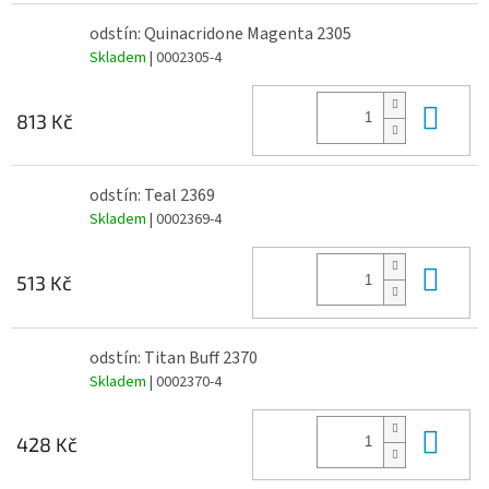
odstín: Quinacridone Magenta 2305
Skladem
| 0002305-4
Do 
813 Kč
odstín: Teal 2369
Skladem
| 0002369-4
Do 
513 Kč
odstín: Titan Buff 2370
Skladem
| 0002370-4
Do 
428 Kč