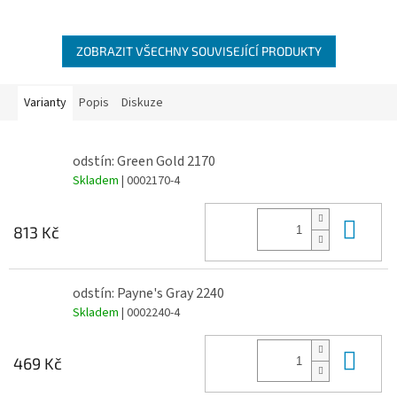
ZOBRAZIT VŠECHNY SOUVISEJÍCÍ PRODUKTY
Varianty
Popis
Diskuze
odstín: Green Gold 2170
Skladem
| 0002170-4
Do 
813 Kč
odstín: Payne's Gray 2240
Skladem
| 0002240-4
Do 
469 Kč