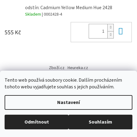
odstín: Cadmium Yellow Medium Hue 2428
Skladem
| 0002428-4
Do 
555 Kč
Z
á
Zboží.cz
Heureka.cz
p
a
Tento web používá soubory cookie. Dalším procházením
t
tohoto webu vyjadřujete souhlas s jejich používáním.
í
Vytvořil Shoptet
Nastavení
Copyright 2026
Výtvarné potřeby - hedvábí.cz
. Všechna práva
Odmítnout
Souhlasím
vyhrazena.
Upravit nastavení cookies