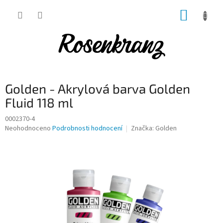
Přejít
NÁKUP
na
obsah
KOŠÍK
Golden - Akrylová barva Golden
Fluid 118 ml
0002370-4
Průměrné
Neohodnoceno
Podrobnosti hodnocení
Značka:
Golden
hodnocení
produktu
je
0,0
z
5
hvězdiček.