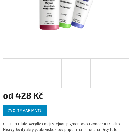
od
428 Kč
Měrná
ZVOLTE VARIANTU
cena:
GOLDEN
Fluid Acrylics
mají stejnou pigmentovou koncentraci jako
Heavy Body
akryly, ale viskozitou připomínají smetanu. Díky této