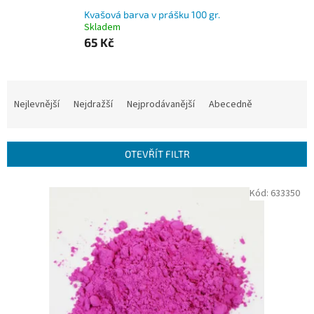
Kvašová barva v prášku 100 gr.
Skladem
65 Kč
Ř
a
Nejlevnější
Nejdražší
Nejprodávanější
Abecedně
z
e
n
OTEVŘÍT FILTR
í
p
V
Kód:
633350
r
ý
o
p
d
i
u
s
k
p
t
r
ů
o
d