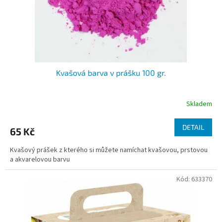
u
k
t
ů
Kvašová barva v prášku 100 gr.
Skladem
DETAIL
65 Kč
Kvašový prášek z kterého si můžete namíchat kvašovou, prstovou
a akvarelovou barvu
Kód:
633370