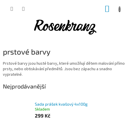
Přejít
NÁKUP
na
obsah
KOŠÍK
prstové barvy
Prstové barvy jsou husté barvy, které umožňují dětem malování přímo
prsty, nebo obtiskávání předmětů. Jsou bez zápachu a snadno
vypratelné.
Nejprodávanější
Sada prášek kvašový 4x100g
Skladem
299 Kč