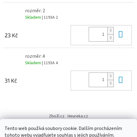
rozměr: 2
Skladem
| 1193A 2
Do 
23 Kč
rozměr: 4
Skladem
| 1193A 4
Do 
31 Kč
Z
á
Zboží.cz
Heureka.cz
p
a
Tento web používá soubory cookie. Dalším procházením
t
tohoto webu vyjadřujete souhlas s jejich používáním.