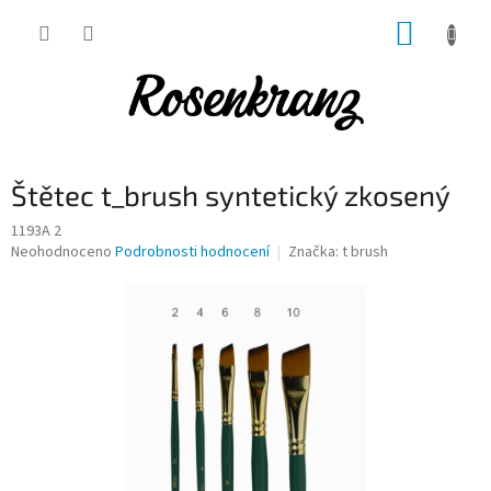
Přejít
NÁKUP
na
obsah
KOŠÍK
Štětec t_brush syntetický zkosený
1193A 2
Průměrné
Neohodnoceno
Podrobnosti hodnocení
Značka:
t brush
hodnocení
produktu
je
0,0
z
5
hvězdiček.