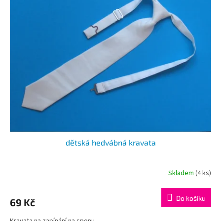
dětská hedvábná kravata
Skladem
(4 ks)
Do košíku
69 Kč
Kravata na zapínání na sponu.