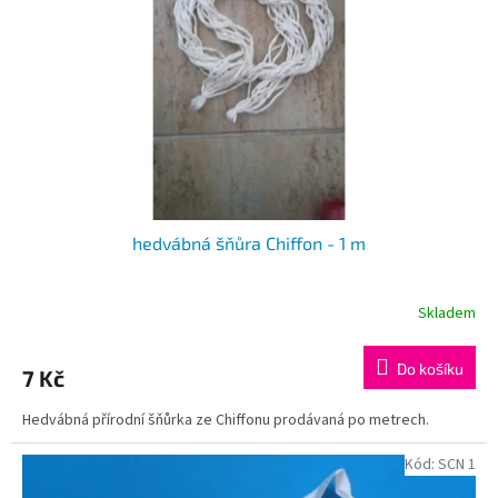
p
t
r
ů
o
d
u
k
t
ů
hedvábná šňůra Chiffon - 1 m
Skladem
Do košíku
7 Kč
Hedvábná přírodní šňůrka ze Chiffonu prodávaná po metrech.
Kód:
SCN 1