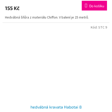
Do košíku
155 Kč
Hedvábná šňůra z materiálu Chiffon. V balení je 25 metrů.
Kód:
STC 9
hedvábná kravata Habotai 8