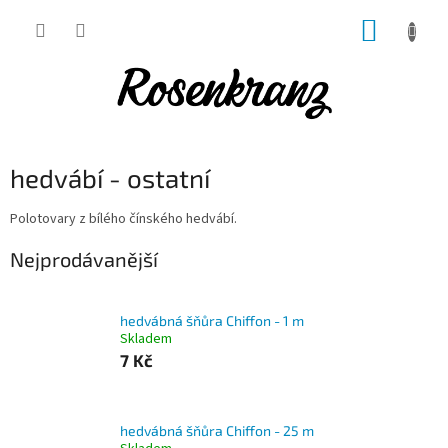
Přejít
NÁKUP
na
obsah
KOŠÍK
hedvábí - ostatní
Polotovary z bílého čínského hedvábí.
Nejprodávanější
hedvábná šňůra Chiffon - 1 m
Skladem
7 Kč
hedvábná šňůra Chiffon - 25 m