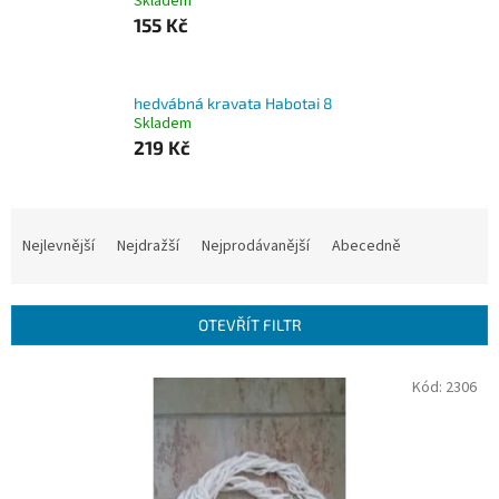
Skladem
155 Kč
hedvábná kravata Habotai 8
Skladem
219 Kč
Ř
a
Nejlevnější
Nejdražší
Nejprodávanější
Abecedně
z
e
n
OTEVŘÍT FILTR
í
p
V
Kód:
2306
r
ý
o
p
d
i
u
s
k