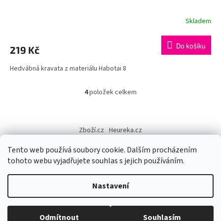
Skladem
Do košíku
219 Kč
Hedvábná kravata z materiálu Habotai 8
4
položek celkem
O
v
l
Z
á
á
Zboží.cz
Heureka.cz
d
p
a
a
Tento web používá soubory cookie. Dalším procházením
c
t
tohoto webu vyjadřujete souhlas s jejich používáním.
í
í
p
Vytvořil Shoptet
r
Nastavení
v
k
y
Copyright 2026
Výtvarné potřeby - hedvábí.cz
. Všechna práva
Odmítnout
Souhlasím
v
vyhrazena.
Upravit nastavení cookies