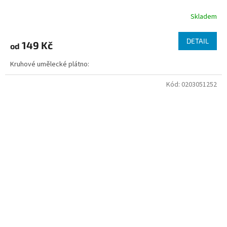
Skladem
DETAIL
149 Kč
od
Kruhové umělecké plátno:
Kód:
0203051252