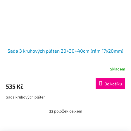
Sada 3 kruhových pláten 20+30+40cm (rám 17x20mm)
Skladem
Do košíku
535 Kč
Sada kruhových pláten
12
položek celkem
O
v
l
Z
á