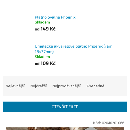
Plátno oválné Phoenix
Skladem
149 Kč
od
Umělecké akvarelové plátno Phoenix (rám
18x37mm)
Skladem
109 Kč
od
Ř
a
Nejlevnější
Nejdražší
Nejprodávanější
Abecedně
z
e
n
OTEVŘÍT FILTR
í
p
V
Kód:
02040201066
r
ý