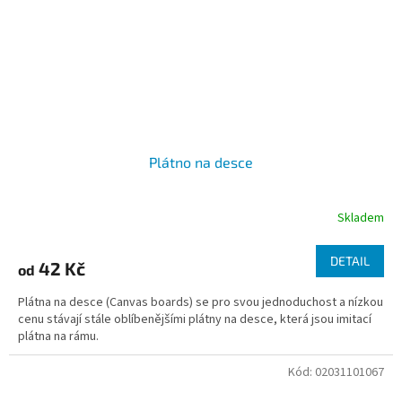
Plátno na desce
Skladem
DETAIL
42 Kč
od
Plátna na desce (Canvas boards) se pro svou jednoduchost a nízkou
cenu stávají stále oblíbenějšími plátny na desce, která jsou imitací
plátna na rámu.
Kód:
02031101067