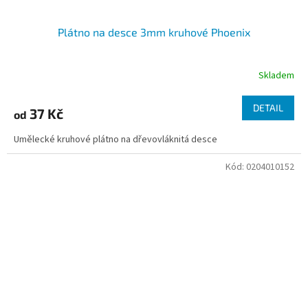
Plátno na desce 3mm kruhové Phoenix
Skladem
DETAIL
37 Kč
od
Umělecké kruhové plátno na dřevovláknitá desce
Kód:
0204010152