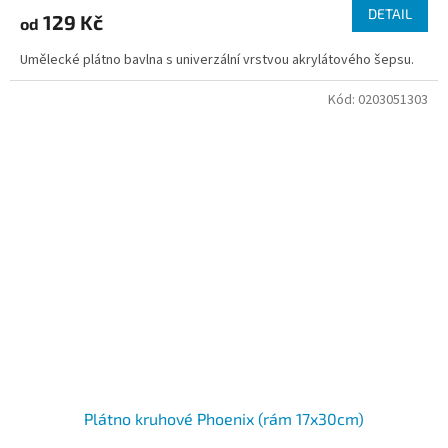
DETAIL
129 Kč
od
Umělecké plátno bavlna s univerzální vrstvou akrylátového šepsu.
Kód:
0203051303
Plátno kruhové Phoenix (rám 17x30cm)