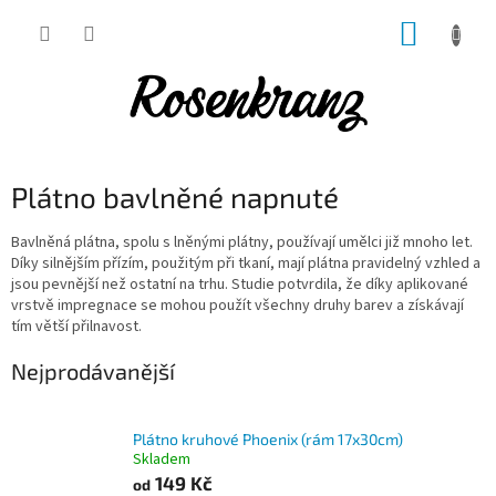
Přejít
NÁKUP
na
obsah
KOŠÍK
Plátno bavlněné napnuté
Bavlněná plátna, spolu s lněnými plátny, používají umělci již mnoho let.
Díky silnějším přízím, použitým při tkaní, mají plátna pravidelný vzhled a
jsou pevnější než ostatní na trhu. Studie potvrdila, že díky aplikované
vrstvě impregnace se mohou použít všechny druhy barev a získávají
tím větší přilnavost.
Nejprodávanější
Plátno kruhové Phoenix (rám 17x30cm)
Skladem
149 Kč
od