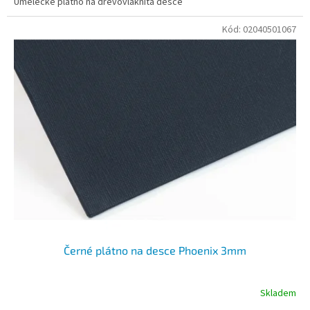
Umělecké plátno na dřevovláknitá desce
Kód:
02040501067
Černé plátno na desce Phoenix 3mm
Skladem