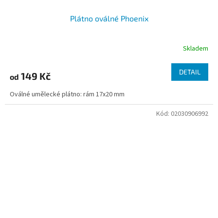
Plátno oválné Phoenix
Skladem
DETAIL
149 Kč
od
Oválné umělecké plátno: rám 17x20 mm
Kód:
02030906992