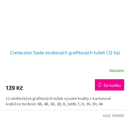
Cretacolor Sada studiových grafitových tužek (12 ks)
Skladem
Do košíku
139 Kč
12 uměleckých grafitových tužek vysoké kvality v kartonové
krabičce tvrdosti: 6B, 4B, 3B, 2B, B, 2xHB, F, H, 2H, 3H, 4H
Kód:
39000D