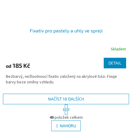
Fixativ pro pastely a uhly ve spreji
Skladem
DETAIL
185 Kč
od
Bezbarvý, nežloutnoucí fixativ založený na akrylové bázi. Fixuje
barvy beze změny vzhledu.
NAČÍST 18 DALŠÍCH
S
1
3
t
O
r
49
položek celkem
v
á
l
NAHORU
n
á
k