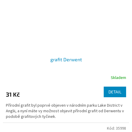
grafit Derwent
Skladem
DETAIL
31 Kč
Přírodní grafit byl poprvé objeven v národním parku Lake District v
Anglii, a nyní máte vy možnost objevit přírodní grafit od Derwentu v
podobě grafitových tyčinek.
Kód:
35998