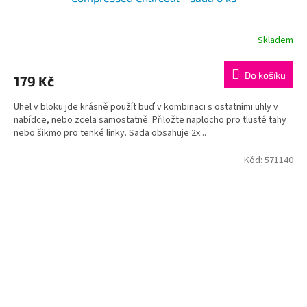
Skladem
Do košíku
179 Kč
Uhel v bloku jde krásně použít buď v kombinaci s ostatními uhly v
nabídce, nebo zcela samostatně. Přiložte naplocho pro tlusté tahy
nebo šikmo pro tenké linky. Sada obsahuje 2x...
Kód:
571140