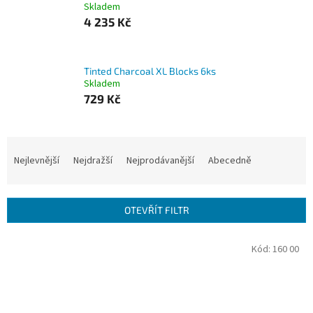
Skladem
4 235 Kč
Tinted Charcoal XL Blocks 6ks
Skladem
729 Kč
Ř
a
Nejlevnější
Nejdražší
Nejprodávanější
Abecedně
z
e
n
OTEVŘÍT FILTR
í
p
V
Kód:
160 00
r
ý
o
p
d
i
u
s