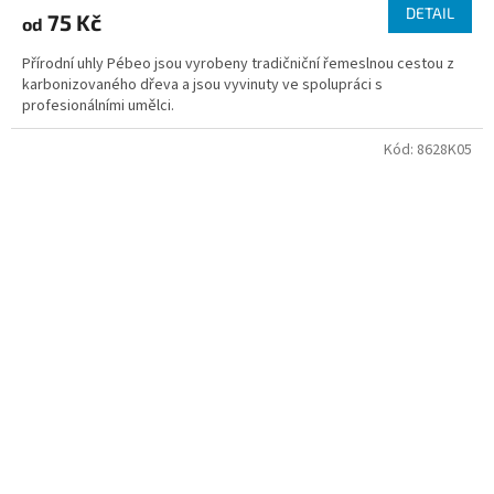
DETAIL
75 Kč
od
Přírodní uhly Pébeo jsou vyrobeny tradičniční řemeslnou cestou z
karbonizovaného dřeva a jsou vyvinuty ve spolupráci s
profesionálními umělci.
Kód:
8628K05