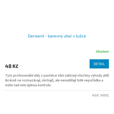
Derwent - barevný uhel v tužce
Skladem
DETAIL
48 Kč
Tyto profesionální uhly v pastelce Vám nabízejí všechny výhody uhlů
(krásně se rozmazávají, míchají), ale nenadělají tolik nepořádku a
máte nad nimi úplnou kontrolu.
Kód:
34301