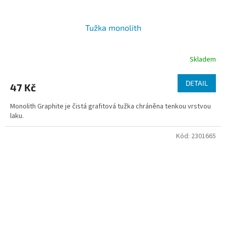
Tužka monolith
Skladem
DETAIL
47 Kč
Monolith Graphite je čistá grafitová tužka chráněna tenkou vrstvou
laku.
Kód:
2301665