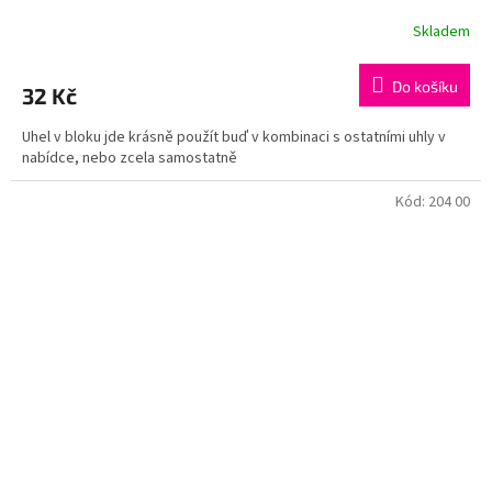
Skladem
Do košíku
32 Kč
Uhel v bloku jde krásně použít buď v kombinaci s ostatními uhly v
nabídce, nebo zcela samostatně
Kód:
204 00