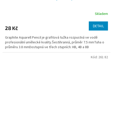
Skladem
DETAIL
28 Kč
Graphite Aquarell Pencil je grafitová tužka rozpustná ve vodě
profesionální umělecké kvality.Šestihranná, průměr 7.5 mmTuha o
průměru 3.8 mmDostupná ve třech stupních: HB, 4B a 8B
Kód:
261 82