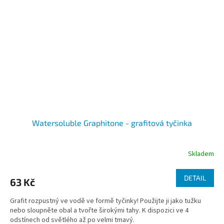
Watersoluble Graphitone - grafitová tyčinka
Skladem
DETAIL
63 Kč
Grafit rozpustný ve vodě ve formě tyčinky! Použijte ji jako tužku
nebo sloupněte obal a tvořte širokými tahy. K dispozici ve 4
odstínech od světlého až po velmi tmavý.