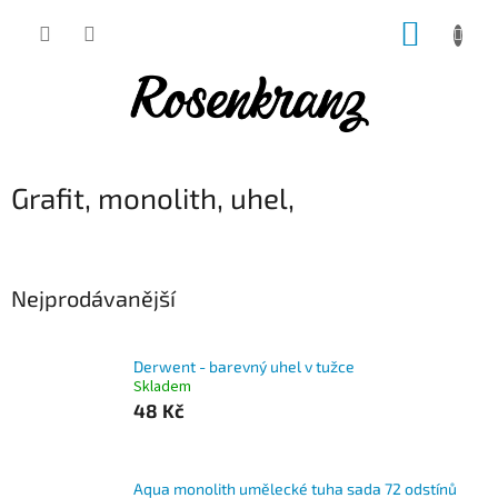
Přejít
NÁKUP
na
obsah
KOŠÍK
Grafit, monolith, uhel,
Nejprodávanější
Derwent - barevný uhel v tužce
Skladem
48 Kč
Aqua monolith umělecké tuha sada 72 odstínů