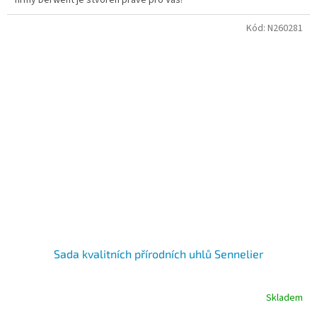
firmy Derwent je stvořen právě pro Vás!
Kód:
N260281
Sada kvalitních přírodních uhlů Sennelier
Skladem