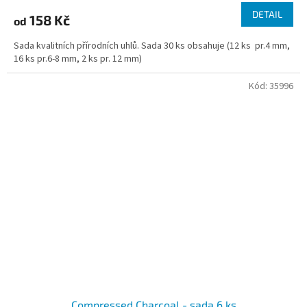
DETAIL
158 Kč
od
Sada kvalitních přírodních uhlů. Sada 30 ks obsahuje (12 ks pr.4 mm,
16 ks pr.6-8 mm, 2 ks pr. 12 mm)
Kód:
35996
Compressed Charcoal - sada 6 ks