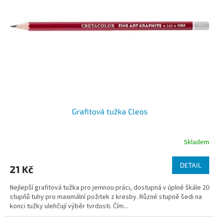
k
p
t
r
ů
o
d
u
k
t
ů
Grafitová tužka Cleos
Skladem
DETAIL
21 Kč
Nejlepší grafitová tužka pro jemnou práci, dostupná v úplné škále 20
stupňů tuhy pro maximální požitek z kresby. Různé stupně šedi na
konci tužky ulehčují výběr tvrdosti. Čím...