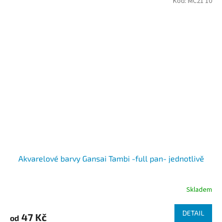
Kód:
MC21 10
Akvarelové barvy Gansai Tambi -full pan- jednotlivě
Skladem
DETAIL
47 Kč
od