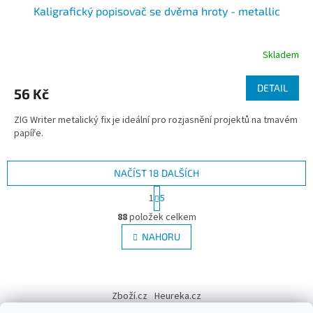
Kaligrafický popisovač se dvěma hroty - metallic
Skladem
DETAIL
56 Kč
ZIG Writer metalický fix je ideální pro rozjasnění projektů na tmavém
papíře.
NAČÍST 18 DALŠÍCH
S
1
5
t
O
r
88
položek celkem
v
á
l
NAHORU
n
á
k
d
o
v
Z
a
á
c
á
Zboží.cz
Heureka.cz
n
í
p
í