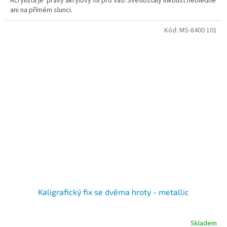
Acrylista je pravý akrylový fix pro Vás! Světlostálý inkoust nebledne
ani na přímém slunci.
Kód:
MS-8400 101
Kaligrafický fix se dvěma hroty - metallic
Skladem