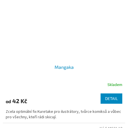
Mangaka
Skladem
DETAIL
42 Kč
od
Zcela optimální fix Kuretake pro ilustrátory, tvůrce komiksů a vůbec
pro všechny, kteří rádi skicují.