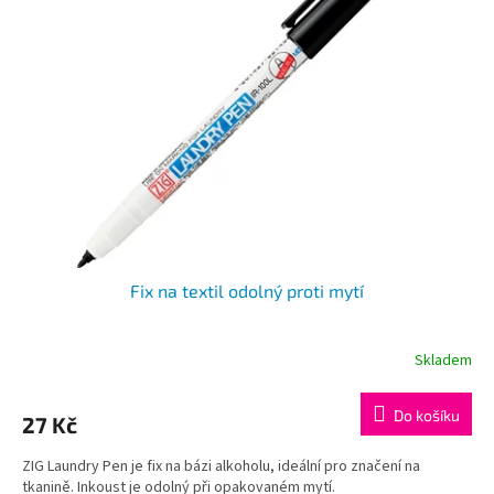
i
r
s
o
p
d
r
u
o
k
d
t
u
ů
k
t
ů
Fix na textil odolný proti mytí
Skladem
Do košíku
27 Kč
ZIG Laundry Pen je fix na bázi alkoholu, ideální pro značení na
tkanině. Inkoust je odolný při opakovaném mytí.