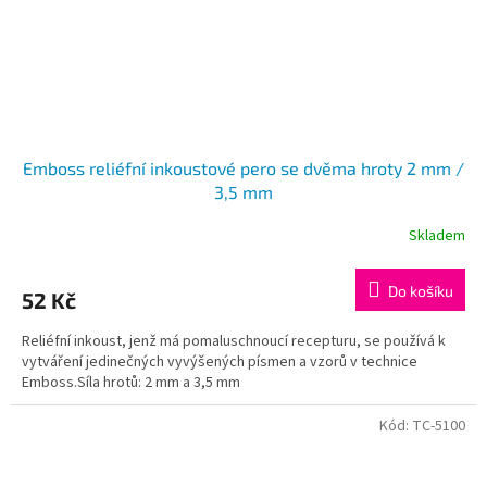
Emboss reliéfní inkoustové pero se dvěma hroty 2 mm /
3,5 mm
Skladem
Do košíku
52 Kč
Reliéfní inkoust, jenž má pomaluschnoucí recepturu, se používá k
vytváření jedinečných vyvýšených písmen a vzorů v technice
Emboss.Síla hrotů: 2 mm a 3,5 mm
Kód:
TC-5100