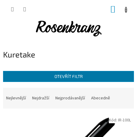
Přejít
NÁKUP
na
obsah
KOŠÍK
Kuretake
OTEVŘÍT FILTR
Ř
a
Nejlevnější
Nejdražší
Nejprodávanější
Abecedně
z
e
V
n
Kód:
IR-100L
ý
í
p
p