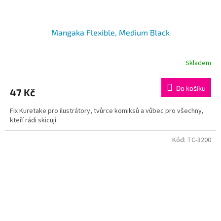
Mangaka Flexible, Medium Black
Skladem
Do košíku
47 Kč
Fix Kuretake pro ilustrátory, tvůrce komiksů a vůbec pro všechny,
kteří rádi skicují.
Kód:
TC-3200