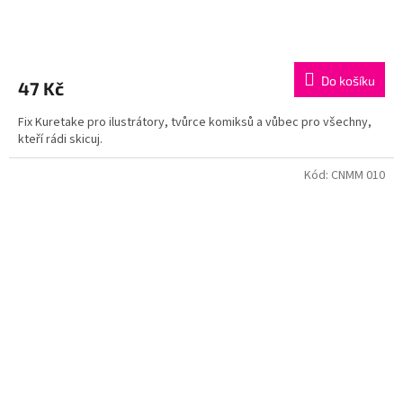
Do košíku
47 Kč
Fix Kuretake pro ilustrátory, tvůrce komiksů a vůbec pro všechny,
kteří rádi skicuj.
Kód:
CNMM 010