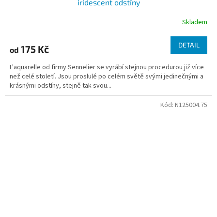
iridescent odstíny
Skladem
DETAIL
175 Kč
od
L'aquarelle od firmy Sennelier se vyrábí stejnou procedurou již více
než celé století. Jsou proslulé po celém světě svými jedinečnými a
krásnými odstíny, stejně tak svou...
Kód:
N125004.75