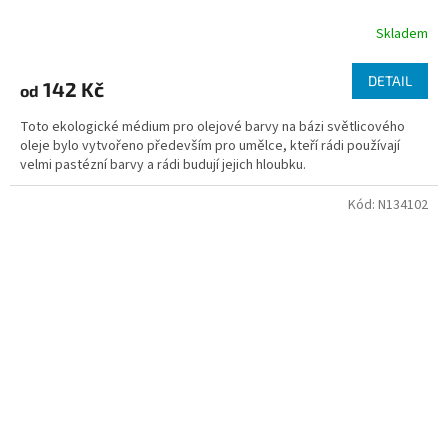
Skladem
DETAIL
142 Kč
od
Toto ekologické médium pro olejové barvy na bázi světlicového
oleje bylo vytvořeno především pro umělce, kteří rádi používají
velmi pastézní barvy a rádi budují jejich hloubku.
Kód:
N134102