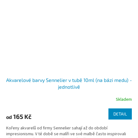
Akvarelové barvy Sennelier v tubě 10ml (na bázi medu) -
jednotlivě
Skladem
DETAIL
165 Kč
od
Kořeny akvarelů od firmy Sennelier sahají až do období
impresionismu. V té době se malíři ve své malbě často inspirovali