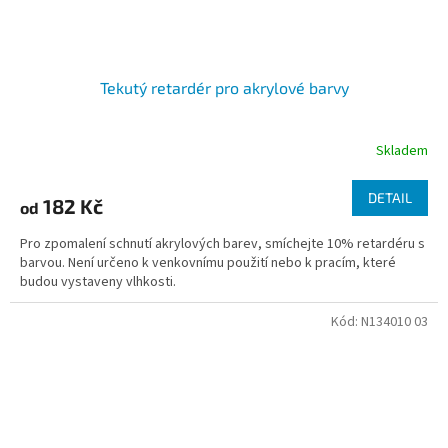
Tekutý retardér pro akrylové barvy
Skladem
DETAIL
182 Kč
od
Pro zpomalení schnutí akrylových barev, smíchejte 10% retardéru s
barvou. Není určeno k venkovnímu použití nebo k pracím, které
budou vystaveny vlhkosti.
Kód:
N134010 03