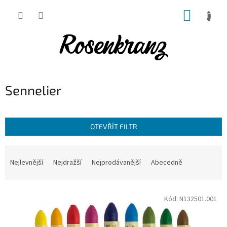
Přejít
NÁKUP
na
obsah
KOŠÍK
Sennelier
OTEVŘÍT FILTR
Ř
a
Nejlevnější
Nejdražší
Nejprodávanější
Abecedně
z
e
V
n
Kód:
N132501.001
ý
í
p
p