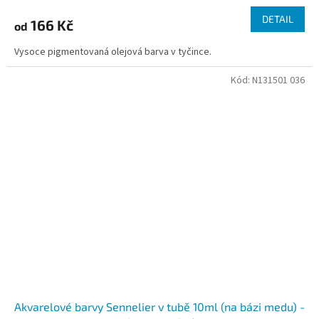
DETAIL
166 Kč
od
Vysoce pigmentovaná olejová barva v tyčince.
Kód:
N131501 036
Akvarelové barvy Sennelier v tubě 10ml (na bázi medu) -