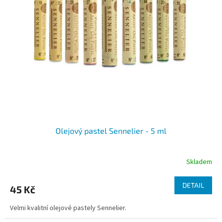
i
r
s
o
p
d
r
u
o
k
d
t
u
ů
k
t
ů
Olejový pastel Sennelier - 5 ml
Skladem
DETAIL
45 Kč
Velmi kvalitní olejové pastely Sennelier.