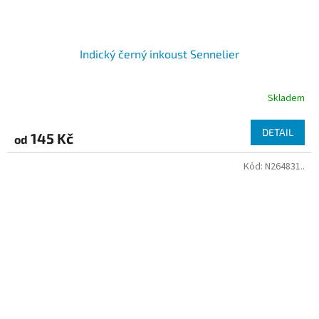
Indický černý inkoust Sennelier
Skladem
DETAIL
145 Kč
od
Kód:
N264831..