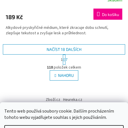
Skladem
Do košíku
189 Kč
Alkydové pryskyřičné médium, které zkracuje dobu schnutí,
zlepšuje tekutost a zvyšuje lesk a průhlednost.
NAČÍST 18 DALŠÍCH
S
1
7
t
O
r
118
položek celkem
v
á
l
NAHORU
n
á
k
d
o
v
Z
a
á
c
á
Zboží.cz
Heureka.cz
n
í
p
í
p
a
Tento web používá soubory cookie. Dalším procházením
r
t
tohoto webu vyjadřujete souhlas s jejich používáním.
v
í
k