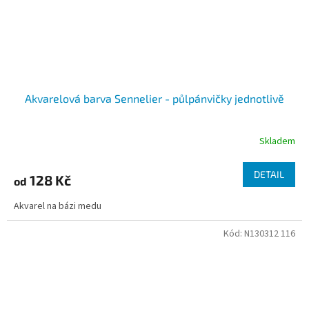
Akvarelová barva Sennelier - půlpánvičky jednotlivě
Skladem
DETAIL
128 Kč
od
Akvarel na bázi medu
Kód:
N130312 116