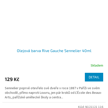
Olejová barva Rive Gauche Sennelier 40ml
Skladem
DETAIL
129 Kč
Sennelier poprvé otevřelo své dveře v roce 1887 v Paříži ve svém
obchodě, přímo naproti Louvru, jen pár kroků od L'École des Beaux-
Arts, pařížské umělecké školy a centra...
Kód:
N121121 116