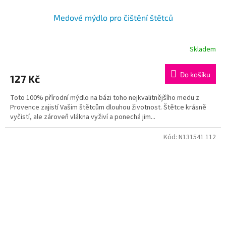
Medové mýdlo pro čištění štětců
Skladem
Do košíku
127 Kč
Toto 100% přírodní mýdlo na bázi toho nejkvalitnějšího medu z
Provence zajistí Vašim štětcům dlouhou životnost. Štětce krásně
vyčistí, ale zároveň vlákna vyživí a ponechá jim...
Kód:
N131541 112