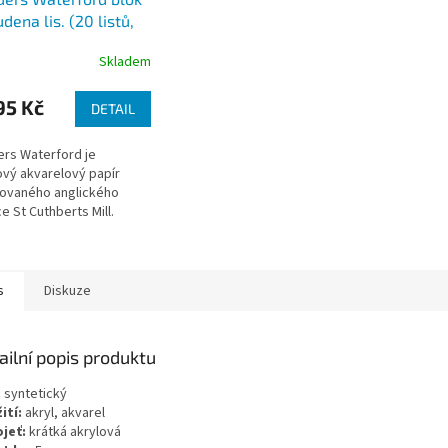
udena lis. (20 listů,
) lepený na 4 str.
Skladem
95 Kč
DETAIL
rs Waterford je
vý akvarelový papír
ovaného anglického
e St Cuthberts Mill.
s
Diskuze
ailní popis produktu
:
syntetický
ití:
akryl, akvarel
jeť:
krátká akrylová