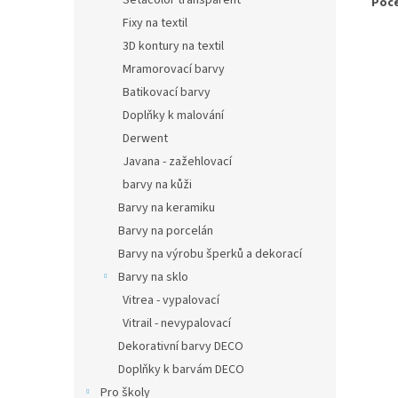
Setacolor transparent
Poče
Fixy na textil
3D kontury na textil
Mramorovací barvy
Batikovací barvy
Doplňky k malování
Derwent
Javana - zažehlovací
barvy na kůži
Barvy na keramiku
Barvy na porcelán
Barvy na výrobu šperků a dekorací
Barvy na sklo
Vitrea - vypalovací
Vitrail - nevypalovací
Dekorativní barvy DECO
Doplňky k barvám DECO
Pro školy