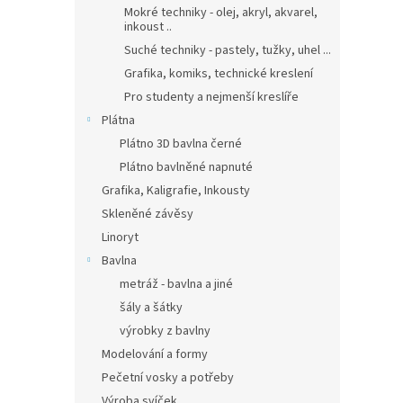
Mokré techniky - olej, akryl, akvarel,
inkoust ..
Suché techniky - pastely, tužky, uhel ...
Grafika, komiks, technické kreslení
Pro studenty a nejmenší kreslíře
Plátna
Plátno 3D bavlna černé
Plátno bavlněné napnuté
Grafika, Kaligrafie, Inkousty
Skleněné závěsy
Linoryt
Bavlna
metráž - bavlna a jiné
šály a šátky
výrobky z bavlny
Modelování a formy
Pečetní vosky a potřeby
Výroba svíček