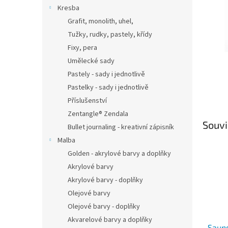
n
Kresba
e
Grafit, monolith, uhel,
l
Tužky, rudky, pastely, křídy
Fixy, pera
Umělecké sady
Pastely - sady i jednotlivě
Pastelky - sady i jednotlivě
Příslušenství
Zentangle® Zendala
Souvi
Bullet journaling - kreativní zápisník
Malba
Golden - akrylové barvy a doplňky
Akrylové barvy
Akrylové barvy - doplňky
Olejové barvy
Olejové barvy - doplňky
Akvarelové barvy a doplňky
Saund