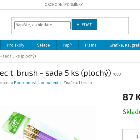
OBCHODNÍ PODMÍNKY
HLEDAT
Pro školy
Štětce
Papír
Plátna
Grafika, Kaligraf
- sada 5 ks (plochý)
ec t_brush - sada 5 ks (plochý)
7009
né
noceno
Podrobnosti hodnocení
Značka:
t brush
ní
87 
u
Měrná
Skla
cena:
ek.