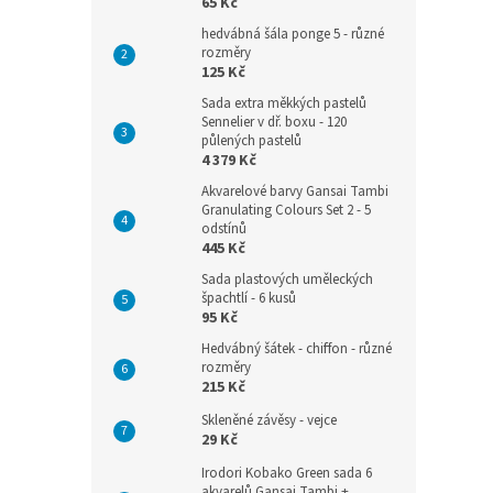
65 Kč
hedvábná šála ponge 5 - různé
rozměry
125 Kč
Sada extra měkkých pastelů
Sennelier v dř. boxu - 120
půlených pastelů
4 379 Kč
Akvarelové barvy Gansai Tambi
Granulating Colours Set 2 - 5
odstínů
445 Kč
Sada plastových uměleckých
špachtlí - 6 kusů
95 Kč
Hedvábný šátek - chiffon - různé
rozměry
215 Kč
Skleněné závěsy - vejce
29 Kč
Irodori Kobako Green sada 6
akvarelů Gansai Tambi +