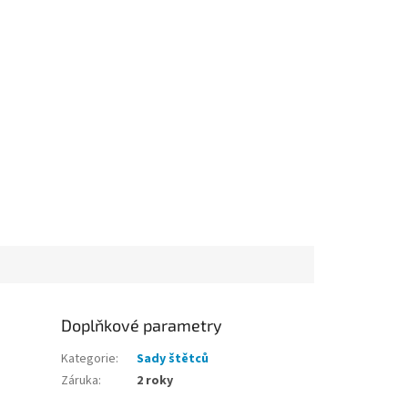
Doplňkové parametry
Kategorie
:
Sady štětců
Záruka
:
2 roky