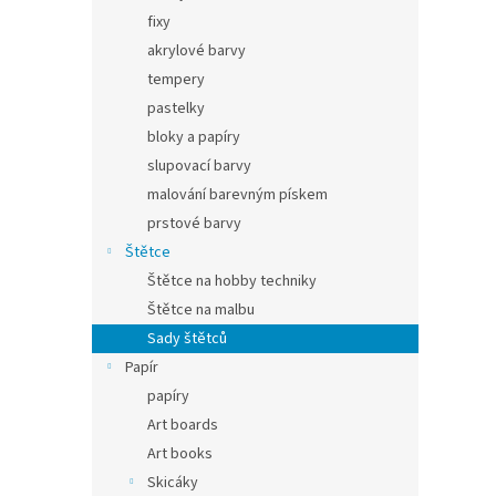
fixy
akrylové barvy
tempery
pastelky
bloky a papíry
slupovací barvy
malování barevným pískem
prstové barvy
Štětce
Štětce na hobby techniky
Štětce na malbu
Sady štětců
Papír
papíry
Art boards
Art books
Skicáky