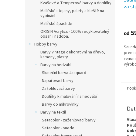
Kvašové a Temperové barvy a doplňky
za st
Malířské stojany, palety a kleště na
300 g
vypínání
Malířské špachtle
ORIGIN Acrylics - 100% recyklovatelný
5
od
obsah i nádoba.
Hobby barvy
Saunde
Barvy Vintage dekorativní na dřevo,
prémio
kameny, plasty....
renom
výrobc
Barvy na hedvábí
Sluneční barva Jacquard
Napařovací barvy
Popi
Zažehlovací barvy
Doplňky k malování na hedvábí
Barvy do mikrovlnky
Det
Barvy na textil
Vlas
Setacolor - zažehlovací barvy
Použ
Setacolor - suede
Ruko