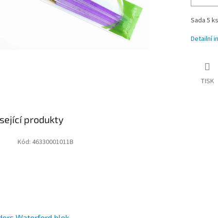
Sada 5 ks
Detailní 
TISK
sející produkty
Kód:
46330001011B
ers Waterford blok