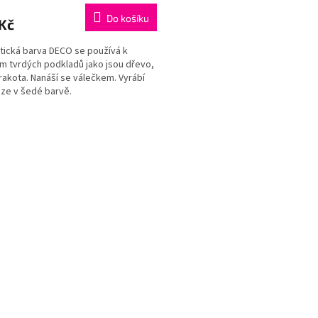
Do košíku
Kč
ická barva DECO se používá k
m tvrdých podkladů jako jsou dřevo,
erakota. Nanáší se válečkem. Vyrábí
ze v šedé barvě.
O
v
l
á
d
a
c
í
p
r
v
k
y
v
ý