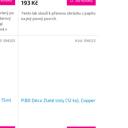
Do košíku
193 Kč
který po
Tento lak slouží k přenosu obrázku z papíru
tarový
na jiný pevný povrch.
jí
ená v
d:
094203
Kód:
094215
k 75ml
P.BO Déco Zlaté listy (12 ks), Copper