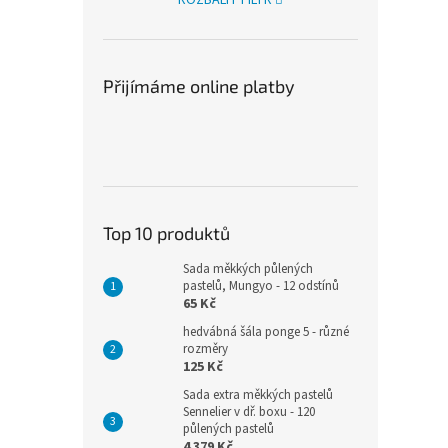
Přijímáme online platby
Top 10 produktů
Sada měkkých půlených
pastelů, Mungyo - 12 odstínů
65 Kč
hedvábná šála ponge 5 - různé
rozměry
125 Kč
Sada extra měkkých pastelů
Sennelier v dř. boxu - 120
půlených pastelů
4 379 Kč