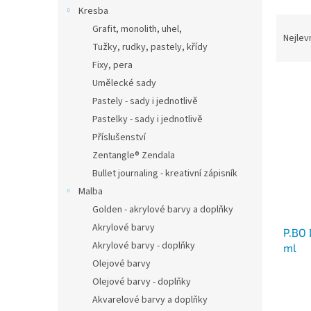
n
Kresba
e
Ř
Grafit, monolith, uhel,
l
a
Nejlev
Tužky, rudky, pastely, křídy
z
Fixy, pera
e
V
n
Umělecké sady
ý
í
Pastely - sady i jednotlivě
p
p
Pastelky - sady i jednotlivě
i
r
Příslušenství
s
o
Zentangle® Zendala
p
d
r
u
Bullet journaling - kreativní zápisník
o
k
Malba
d
t
Golden - akrylové barvy a doplňky
u
ů
Akrylové barvy
P.BO 
k
Akrylové barvy - doplňky
ml
t
Olejové barvy
ů
Olejové barvy - doplňky
Akvarelové barvy a doplňky