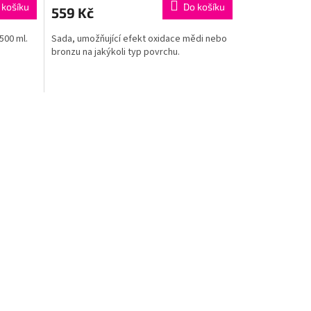
 košíku
Do košíku
559 Kč
500 ml.
Sada, umožňující efekt oxidace mědi nebo
bronzu na jakýkoli typ povrchu.