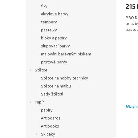
215 
fixy
akrylové barvy
P.BO D
tempery
použív
pastou
pastelky
bloky a papíry
slupovací barvy
malování barevným pískem
prstové barvy
Štětce
Štětce na hobby techniky
Štětce na malbu
Sady štětců
Papír
Magn
papíry
Art boards
Art books
Skicáky