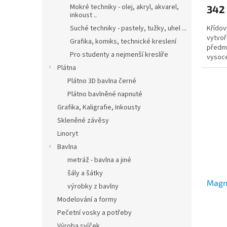
Mokré techniky - olej, akryl, akvarel,
342
inkoust ..
Křídov
Suché techniky - pastely, tužky, uhel ...
vytvoř
Grafika, komiks, technické kreslení
předmě
Pro studenty a nejmenší kreslíře
vysoce
barva 
Plátna
Plátno 3D bavlna černé
Plátno bavlněné napnuté
Grafika, Kaligrafie, Inkousty
Skleněné závěsy
Linoryt
Bavlna
metráž - bavlna a jiné
šály a šátky
Magn
výrobky z bavlny
Modelování a formy
Pečetní vosky a potřeby
Výroba svíček