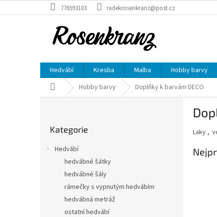
Přejít
776593103
radekrosenkranz@post.cz
na
obsah
Hedvábí
Kresba
Malba
Hobby barvy
Domů
Hobby barvy
Doplňky k barvám DECO
P
Dop
o
Přeskočit
s
Kategorie
kategorie
Laky , v
t
r
Hedvábí
Nejpr
a
hedvábné šátky
n
hedvábné šály
n
í
rámečky s vypnutým hedvábím
p
hedvábná metráž
a
ostatní hedvábí