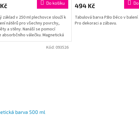
Do košíku
Do
 Kč
494 Kč
ý základ v 250 ml plechovce slouží k
Tabulová barva P.Bo Déco v balení 
ení nátěrů pro všechny povrchy,
Pro dekoraci a zábavu.
ty a stěny. Nanáší se pomocí
 absorbčního válečku. Magnetická
je pouze sv. šedá.
Kód:
093526
etická barva 500 ml