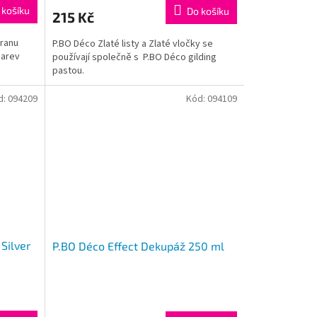
 košíku
Do košíku
215 Kč
hranu
P.BO Déco Zlaté listy a Zlaté vločky se
barev
používají společně s P.BO Déco gilding
pastou.
d:
094209
Kód:
094109
 Silver
P.BO Déco Effect Dekupáž 250 ml