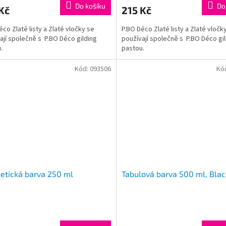
Do košíku
Do
Kč
215 Kč
éco Zlaté listy a Zlaté vločky se
P.BO Déco Zlaté listy a Zlaté vločk
ají společně s P.BO Déco gilding
používají společně s P.BO Déco gi
.
pastou.
Kód:
093506
Kó
etická barva 250 ml
Tabulová barva 500 ml, Bla