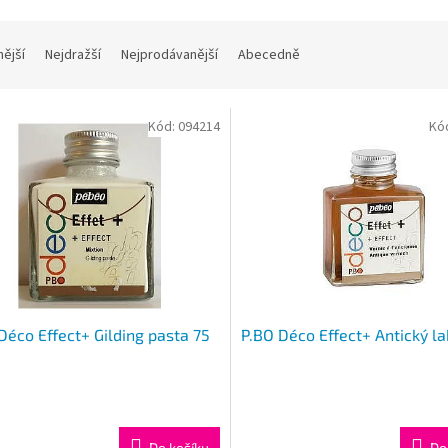
nější
Nejdražší
Nejprodávanější
Abecedně
Kód:
094214
Kó
Déco Effect+ Gilding pasta 75
P.BO Déco Effect+ Antický l
Do košíku
Do