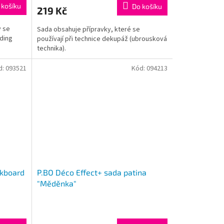
 košíku
Do košíku
219 Kč
y se
Sada obsahuje přípravky, které se
lding
používají při technice dekupáž (ubrousková
technika).
d:
093521
Kód:
094213
ckboard
P.BO Déco Effect+ sada patina
"Měděnka"