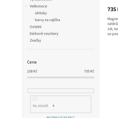
Velikonoce
735 
obtisky
Magnet
barvy na vajíčka
nátěrů
Ostatní
zdi, t
Dárkové vouchery
se pou
Značky
Cena
158
Kč
735
Kč
Na skladě
0
ROZBALIT FILTR