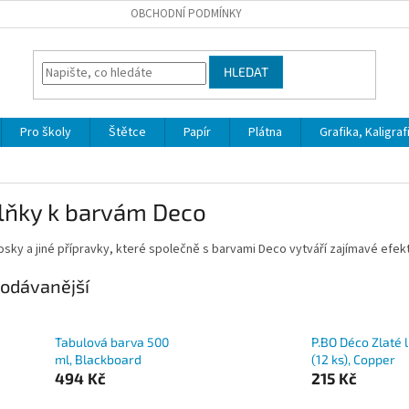
OBCHODNÍ PODMÍNKY
HLEDAT
Pro školy
Štětce
Papír
Plátna
Grafika, Kaligraf
lňky k barvám Deco
osky a jiné přípravky, které společně s barvami Deco vytváří zajímavé efekt
odávanější
Tabulová barva 500
P.BO Déco Zlaté l
ml, Blackboard
(12 ks), Copper
494 Kč
215 Kč