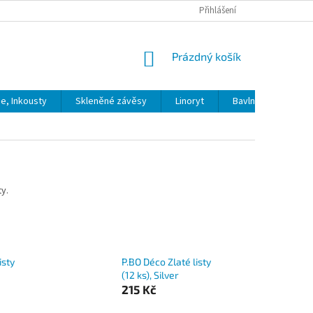
Přihlášení
NÁKUPNÍ
Prázdný košík
KOŠÍK
ie, Inkousty
Skleněné závěsy
Linoryt
Bavlna
Model
y.
isty
P.BO Déco Zlaté listy
(12 ks), Silver
215 Kč