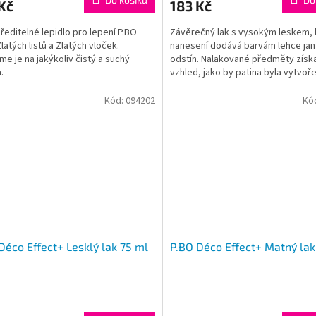
Kč
183 Kč
ředitelné lepidlo pro lepení P.BO
Závěrečný lak s vysokým leskem, 
latých listů a Zlatých vloček.
nanesení dodává barvám lehce jan
me je na jakýkoliv čistý a suchý
odstín. Nalakované předměty získa
.
vzhled, jako by patina byla vytvoř
průběhu času jejich...
Kód:
094202
Kó
Déco Effect+ Lesklý lak 75 ml
P.BO Déco Effect+ Matný la