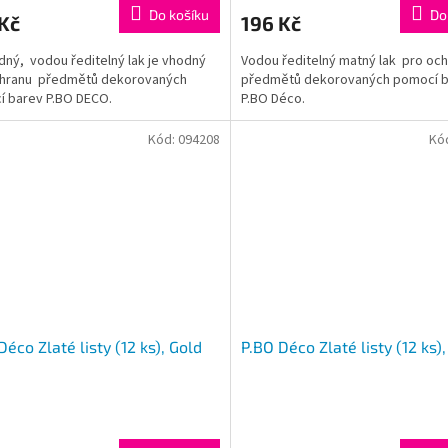
Do košíku
Do
Kč
196 Kč
dný, vodou ředitelný lak je vhodný
Vodou ředitelný matný lak pro oc
chranu předmětů dekorovaných
předmětů dekorovaných pomocí 
 barev P.BO DECO.
P.BO Déco.
Kód:
094208
Kó
Déco Zlaté listy (12 ks), Gold
P.BO Déco Zlaté listy (12 ks),