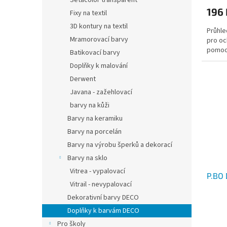
Setacolor transparent
196 
Fixy na textil
3D kontury na textil
Průhle
Mramorovací barvy
pro o
pomocí
Batikovací barvy
Doplňky k malování
Derwent
Javana - zažehlovací
barvy na kůži
Barvy na keramiku
Barvy na porcelán
Barvy na výrobu šperků a dekorací
Barvy na sklo
Vitrea - vypalovací
P.BO 
Vitrail - nevypalovací
Dekorativní barvy DECO
Doplňky k barvám DECO
Pro školy