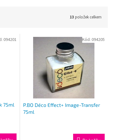
13
položek celkem
d:
094201
Kód:
094205
ak 75ml
P.BO Déco Effect+ Image-Transfer
75ml
 košíku