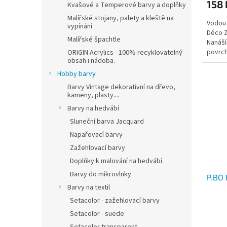
158 
Kvašové a Temperové barvy a doplňky
Malířské stojany, palety a kleště na
Vodou 
vypínání
Déco Z
Malířské špachtle
Nanáší
povrch
ORIGIN Acrylics - 100% recyklovatelný
obsah i nádoba.
Hobby barvy
Barvy Vintage dekorativní na dřevo,
kameny, plasty....
Barvy na hedvábí
Sluneční barva Jacquard
Napařovací barvy
Zažehlovací barvy
Doplňky k malování na hedvábí
Barvy do mikrovlnky
P.BO 
Barvy na textil
Setacolor - zažehlovací barvy
Setacolor - suede