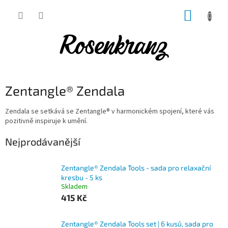
Přejít
NÁKUP
na
obsah
KOŠÍK
Zentangle® Zendala
Zendala se setkává se Zentangle® v harmonickém spojení, které vás
pozitivně inspiruje k umění.
Nejprodávanější
Zentangle® Zendala Tools - sada pro relaxační
kresbu - 5 ks
Skladem
415 Kč
Zentangle® Zendala Tools set | 6 kusů, sada pro