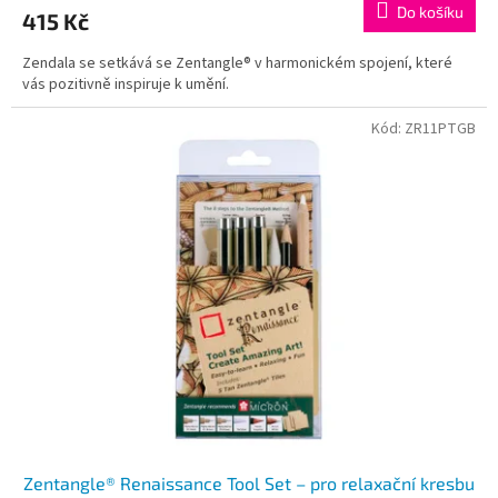
Do košíku
415 Kč
Zendala se setkává se Zentangle® v harmonickém spojení, které
vás pozitivně inspiruje k umění.
Kód:
ZR11PTGB
Zentangle® Renaissance Tool Set – pro relaxační kresbu