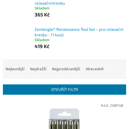
relaxační kresbu
Skladem
365 Kč
Zentangle® Renaissance Tool Set – pro relaxační
kresbu - 11 kusů
Skladem
419 Kč
Ř
a
Nejlevnější
Nejdražší
Nejprodávanější
Abecedně
z
e
n
OTEVŘÍT FILTR
í
p
V
Kód:
Z06PGB
r
ý
o
p
d
i
u
s