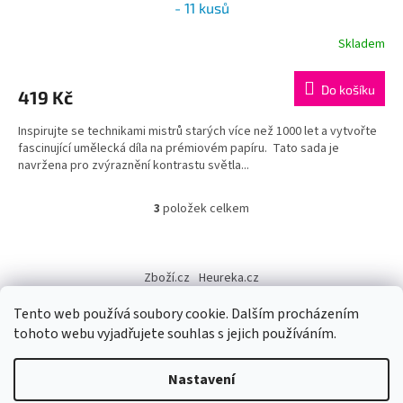
- 11 kusů
Skladem
Do košíku
419 Kč
Inspirujte se technikami mistrů starých více než 1000 let a vytvořte
fascinující umělecká díla na prémiovém papíru. Tato sada je
navržena pro zvýraznění kontrastu světla...
3
položek celkem
O
v
l
Z
á
á
Zboží.cz
Heureka.cz
d
p
a
a
Tento web používá soubory cookie. Dalším procházením
c
t
tohoto webu vyjadřujete souhlas s jejich používáním.
í
í
p
Vytvořil Shoptet
r
Nastavení
v