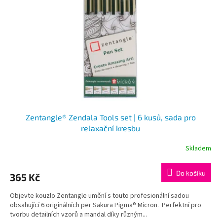
k
p
t
r
ů
o
d
u
k
t
ů
Zentangle® Zendala Tools set | 6 kusů, sada pro
relaxační kresbu
Skladem
Do košíku
365 Kč
Objevte kouzlo Zentangle umění s touto profesionální sadou
obsahující 6 originálních per Sakura Pigma® Micron. Perfektní pro
tvorbu detailních vzorů a mandal díky různým...