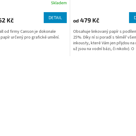
Skladem
DETAIL
62 Kč
479 Kč
od
ll od firmy Canson je dokonale
Obsahuje linkovaný papír s podíle
 papír určený pro grafické umění.
25%. Díky ní si poradí s téměř vše
inkousty, které Vám jen přijdou na 
už jsou na vodní bázi, či nikoliv). O
nejrůznějším...
O
v
l
á
d
a
c
í
p
r
v
k
y