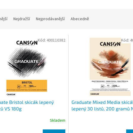
nější
Nejdražší
Nejprodávanější
Abecedně
Kód:
400110382
Kód:
4
ate Bristol skicák lepený
Graduate Mixed Media skicá
tů VS 180g
lepený 30 listů, 200 gramů 
Skladem