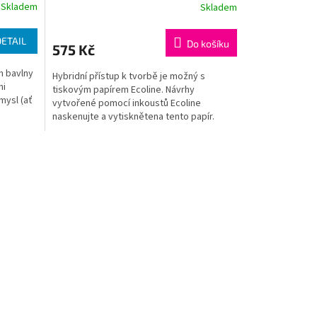
Skladem
Skladem
DETAIL
Do košíku
575 Kč
m bavlny
Hybridní přístup k tvorbě je možný s
mi
tiskovým papírem Ecoline. Návrhy
mysl (ať
vytvořené pomocí inkoustů Ecoline
naskenujte a vytisknětena tento papír.