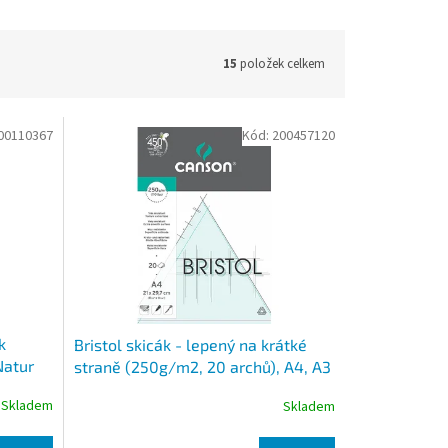
15
položek celkem
00110367
Kód:
200457120
k
Bristol skicák - lepený na krátké
Natur
straně (250g/m2, 20 archů), A4, A3
Skladem
Skladem