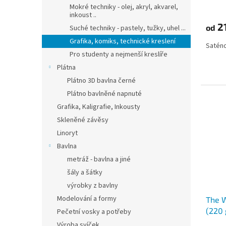
Mokré techniky - olej, akryl, akvarel,
inkoust ..
2
od
Suché techniky - pastely, tužky, uhel ...
Grafika, komiks, technické kreslení
Saténo
Pro studenty a nejmenší kreslíře
Plátna
Plátno 3D bavlna černé
Plátno bavlněné napnuté
Grafika, Kaligrafie, Inkousty
Skleněné závěsy
Linoryt
Bavlna
metráž - bavlna a jiné
šály a šátky
výrobky z bavlny
Modelování a formy
The W
(220 
Pečetní vosky a potřeby
Výroba svíček