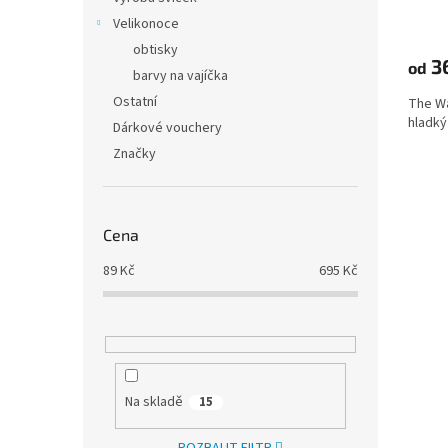
Velikonoce
obtisky
3
od
barvy na vajíčka
Ostatní
The Wa
hladký
Dárkové vouchery
Značky
Cena
89
Kč
695
Kč
Na skladě
15
ROZBALIT FILTR