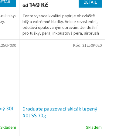
DETAIL
DETAIL
149 Kč
od
techniky:
Tento vysoce kvalitní papír je obzvláště
xy.
bílý a extrémně hladký. Velice rezistentní,
odolává opakovaným opravám. Je ideální
pro tužky, pera, inkoustová pera, airbrush
nebo...
1250P030
Kód:
31250P020
ný 30l
Graduate pauzovací skicák lepený
40l SS 70g
Skladem
Skladem