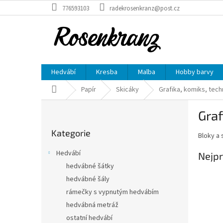
Přejít
776593103
radekrosenkranz@post.cz
na
obsah
Hedvábí
Kresba
Malba
Hobby barvy
Domů
Papír
Skicáky
Grafika, komiks, tech
P
Graf
o
Přeskočit
s
Kategorie
kategorie
Bloky a 
t
r
Hedvábí
Nejpr
a
hedvábné šátky
n
hedvábné šály
n
í
rámečky s vypnutým hedvábím
p
hedvábná metráž
a
ostatní hedvábí