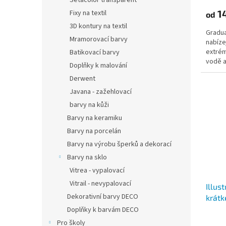
Setacolor transparent
1
Fixy na textil
od
3D kontury na textil
Gradua
Mramorovací barvy
nabíze
extrém
Batikovací barvy
vodě a
Doplňky k malování
proniká
Derwent
Javana - zažehlovací
barvy na kůži
Barvy na keramiku
Barvy na porcelán
Barvy na výrobu šperků a dekorací
Barvy na sklo
Vitrea - vypalovací
Vitrail - nevypalovací
Illus
Dekorativní barvy DECO
krátk
A4, A
Doplňky k barvám DECO
Pro školy