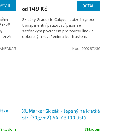
DETAIL
DETAIL
149 Kč
od
iálně
Skicáky Graduate Calque nabízejí vysoce
větově
transparentní pauzovací papír se
m,
saténovým povrchem pro tvorbu linek s
m proti
dokonalým rozlišením a kontrastem.
ANPADA5
Kód:
200297236
átké
XL Marker Skicák - lepený na krátké
str. (70g/m2) A4, A3 100 listů
Skladem
Skladem