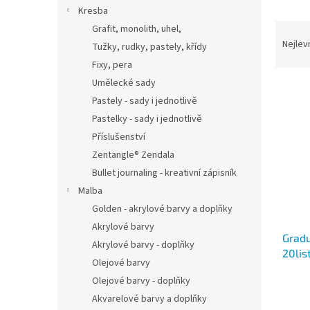
n
Kresba
e
Ř
Grafit, monolith, uhel,
l
a
Nejlev
Tužky, rudky, pastely, křídy
z
Fixy, pera
e
Umělecké sady
V
n
Pastely - sady i jednotlivě
ý
í
p
p
Pastelky - sady i jednotlivě
i
r
Příslušenství
s
o
Zentangle® Zendala
p
d
Bullet journaling - kreativní zápisník
r
u
Malba
o
k
d
Golden - akrylové barvy a doplňky
t
u
ů
Akrylové barvy
Gradu
k
Akrylové barvy - doplňky
20lis
t
Olejové barvy
ů
Olejové barvy - doplňky
Akvarelové barvy a doplňky