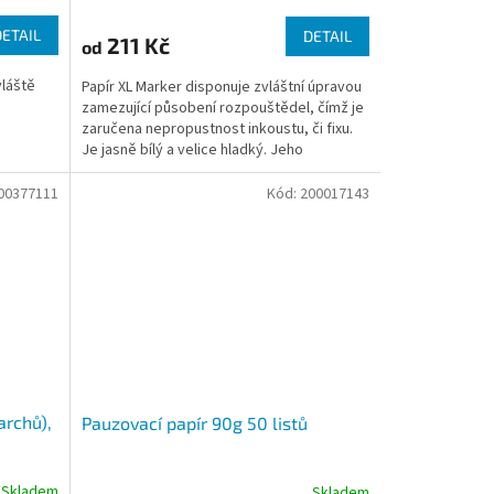
DETAIL
DETAIL
211 Kč
od
vláště
Papír XL Marker disponuje zvláštní úpravou
zamezující působení rozpouštědel, čímž je
zaručena nepropustnost inkoustu, či fixu.
Je jasně bílý a velice hladký. Jeho
povrchová...
00377111
Kód:
200017143
archů),
Pauzovací papír 90g 50 listů
Skladem
Skladem