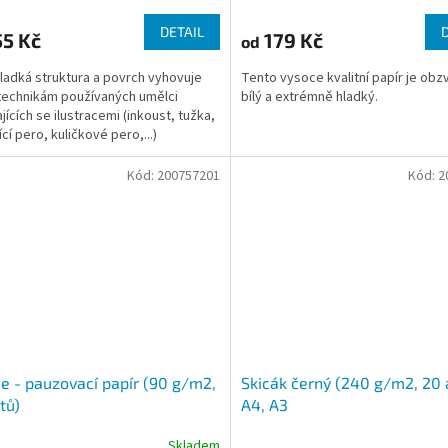
DETAIL
5 Kč
179 Kč
od
ladká struktura a povrch vyhovuje
Tento vysoce kvalitní papír je obz
echnikám používaných umělci
bílý a extrémně hladký.
jících se ilustracemi (inkoust, tužka,
nící pero, kuličkové pero,...)
Kód:
200757201
Kód:
2
e - pauzovací papír (90 g/m2,
Skicák černý (240 g/m2, 20 
tů)
A4, A3
Skladem