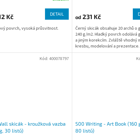
DETAIL
12 Kč
231 Kč
od
vý povrch, vysoká průsvitnost.
Černý skicák obsahuje 20 archů o 
240 g/m2. Hladký povrch odolává
a jiným korekcím. Zvláště vhodný 
kresbu, modelování a prezentace
Kód:
400078797
K
all skicák - kroužková vazba
500 Writing - Art Book (160
g, 30 listů)
80 listů)