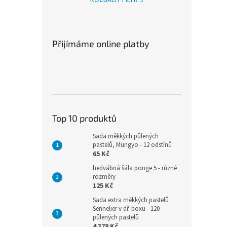
Přijímáme online platby
Top 10 produktů
Sada měkkých půlených
pastelů, Mungyo - 12 odstínů
65 Kč
hedvábná šála ponge 5 - různé
rozměry
125 Kč
Sada extra měkkých pastelů
Sennelier v dř. boxu - 120
půlených pastelů
4 379 Kč