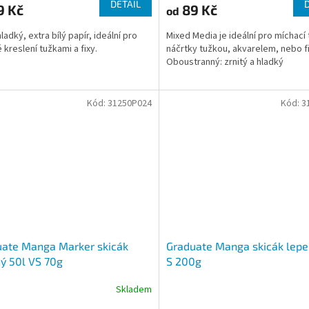
DETAIL
9 Kč
89 Kč
od
ladký, extra bílý papír, ideální pro
Mixed Media je ideální pro míchací 
 kreslení tužkami a fixy.
náčrtky tužkou, akvarelem, nebo fi
Oboustranný: zrnitý a hladký
Kód:
31250P024
Kód:
3
uate Manga Marker skicák
Graduate Manga skicák lepe
ý 50l VS 70g
S 200g
Skladem