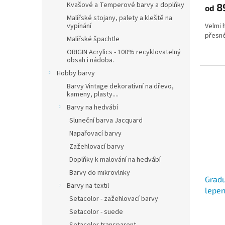
Kvašové a Temperové barvy a doplňky
8
od
Malířské stojany, palety a kleště na
Velmi h
vypínání
přesné
Malířské špachtle
ORIGIN Acrylics - 100% recyklovatelný
obsah i nádoba.
Hobby barvy
Barvy Vintage dekorativní na dřevo,
kameny, plasty....
Barvy na hedvábí
Sluneční barva Jacquard
Napařovací barvy
Zažehlovací barvy
Doplňky k malování na hedvábí
Barvy do mikrovlnky
Grad
Barvy na textil
lepen
Setacolor - zažehlovací barvy
Setacolor - suede