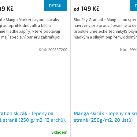
DETAIL
49 Kč
149 Kč
od
te Manga Marker Layout skicáky
Skicáky Graduate Manga jsou spec
jí poloprůhledné, ultra bílé a
navrženy pro procvičování této s
ně hladképapíry, které odolávají
proslulé umělecké techniky!S bílý
 mají speciální bariéru zabraňující
hladkým a silným papírem, odolný
ní inkoustu,...
oděru a poškrábání, jsou...
Kód:
200387200
Kód:
99M
tration skicák - lepený na
Manga skicák - lepený na kr
é straně (250 g/m2, 12 archů),
straně (250g/m2, 20 listů)
3
Skladem