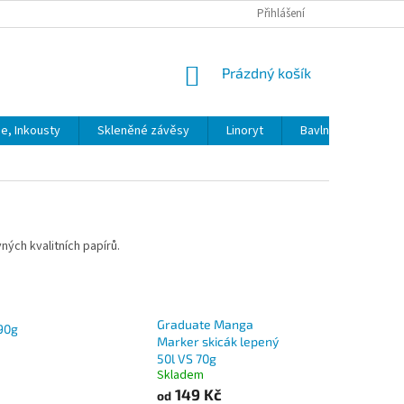
Přihlášení
NÁKUPNÍ
Prázdný košík
KOŠÍK
ie, Inkousty
Skleněné závěsy
Linoryt
Bavlna
Model
ých kvalitních papírů.
Graduate Manga
90g
Marker skicák lepený
50l VS 70g
Skladem
149 Kč
od