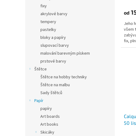
fixy
15
od
akrylové barvy
tempery
Jeho h
všem t
pastelky
zabýva
bloky a papíry
fix, pl
slupovací barvy
malování barevným pískem
prstové barvy
Štětce
Štětce na hobby techniky
Štětce na malbu
Sady štětců
Papír
papíry
Calqu
Art boards
50 lis
Art books
Skicáky