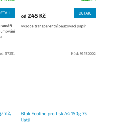
DETAIL
DETAIL
245 Kč
od
gramáži
vysoce transparentní pauzovací papír
 gumování
na
.
ód:
57351
Kód:
91580002
 g/m2,
Blok Ecoline pro tisk A4 150g 75
listů