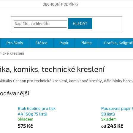
OBCHODNÍ PODMÍNKY
HLEDAT
Pro školy
Štětce
Papír
Plátna
Grafika, Kaligraf
nické kreslení
ika, komiks, technické kreslení
skicáky Canson pro technické kreslení, komiksové kresby, dále bloky barevn
odávanější
Blok Ecoline pro tisk
Pauzovací papír 
A4 150g 75 listů
50 listů
Skladem
Skladem
575 Kč
245 Kč
od