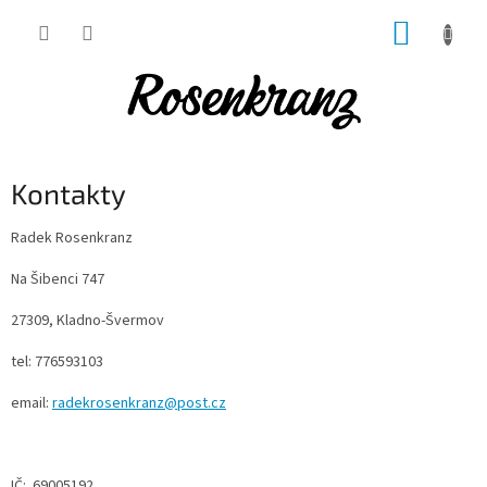
Přejít
NÁKUP
na
obsah
KOŠÍK
Kontakty
Radek Rosenkranz
Na Šibenci 747
27309, Kladno-Švermov
tel: 776593103
email:
radekrosenkranz@post.cz
IČ: 69005192