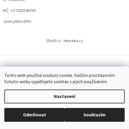
DIČ: CZ7203140703
Jsme plátci DPH.
Z
á
Zboží.cz
Heureka.cz
p
a
t
í
Vytvořil Shoptet
Tento web používá soubory cookie. Dalším procházením
tohoto webu vyjadřujete souhlas s jejich používáním.
Copyright 2026
Výtvarné potřeby - hedvábí.cz
. Všechna práva
vyhrazena.
Upravit nastavení cookies
Nastavení
Odmítnout
Souhlasím