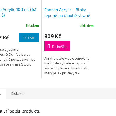
o Acrylic 100 ml (62
Canson Acrylic - Bloky
nů)
lepené na dlouhé straně
(400g/m2, 24x32cm, 50
Skladem
Skladem
archů)
809 Kč
2 Kč
DETAIL
Do košíku
se o jednu z
ěšnějších řad barev
Akryl je stále více oceňovaný
 hojně používaných po
malíři, ale vyžaduje papír s
světě a u nás.Studio
vysokou plošnou hmotností,
c jsou akrylové, vodou
který je jak pružný, tak
lné barvy s matně
absorpční.
ovým vzhledem.
s
Diskuze
ailní popis produktu