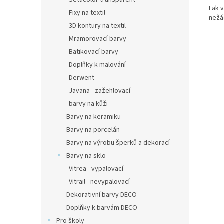
Setacolor transparent
Lak v
Fixy na textil
nežá
3D kontury na textil
Mramorovací barvy
Batikovací barvy
Doplňky k malování
Derwent
Javana - zažehlovací
barvy na kůži
Barvy na keramiku
Barvy na porcelán
Barvy na výrobu šperků a dekorací
Barvy na sklo
Vitrea - vypalovací
Vitrail - nevypalovací
Dekorativní barvy DECO
Doplňky k barvám DECO
Pro školy