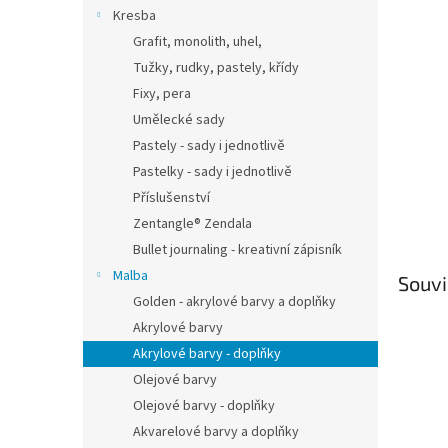
n
Kresba
e
Grafit, monolith, uhel,
l
Tužky, rudky, pastely, křídy
Fixy, pera
Umělecké sady
Pastely - sady i jednotlivě
Pastelky - sady i jednotlivě
Příslušenství
Zentangle® Zendala
Bullet journaling - kreativní zápisník
Malba
Souvi
Golden - akrylové barvy a doplňky
Akrylové barvy
Akrylové barvy - doplňky
Olejové barvy
Olejové barvy - doplňky
Akvarelové barvy a doplňky