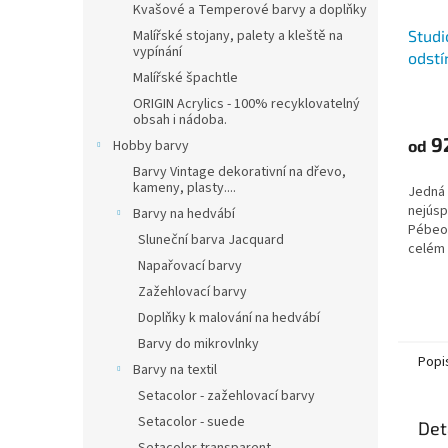
Kvašové a Temperové barvy a doplňky
Malířské stojany, palety a kleště na
Studi
vypínání
odstí
Malířské špachtle
ORIGIN Acrylics - 100% recyklovatelný
obsah i nádoba.
9
Hobby barvy
od
Barvy Vintage dekorativní na dřevo,
kameny, plasty....
Jedná 
nejúsp
Barvy na hedvábí
Pébeo,
Sluneční barva Jacquard
celém 
Napařovací barvy
acryli
ředite
Zažehlovací barvy
satén
Doplňky k malování na hedvábí
Barvy do mikrovlnky
Popi
Barvy na textil
Setacolor - zažehlovací barvy
Setacolor - suede
Det