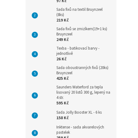
97 Kč
Sada fixů na textil Bruynzeel
(8ks)
219 Kč
Sada fixů se zmizíkem(19+1 ks)
Bruynzeel
249 Kč
Texba - batikovací barvy -
jednotlivě
26 Kč
Sada oboustranných fixů (20ks)
Bruynzeel
425 Kč
Saunders Waterford za tepla
lisovaný 20 listů 300 g, lepený na
4 str.
595 Kč
Sada Jolly Booster XL - 6 ks
158 Kč
Inktense - sada akvarelových
pastelek