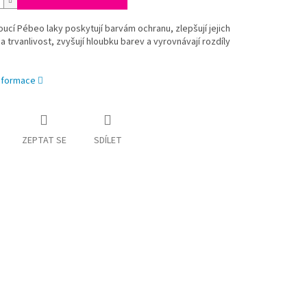
ucí Pébeo laky poskytují barvám ochranu, zlepšují jejich
a trvanlivost, zvyšují hloubku barev a vyrovnávají rozdíly
informace
ZEPTAT SE
SDÍLET