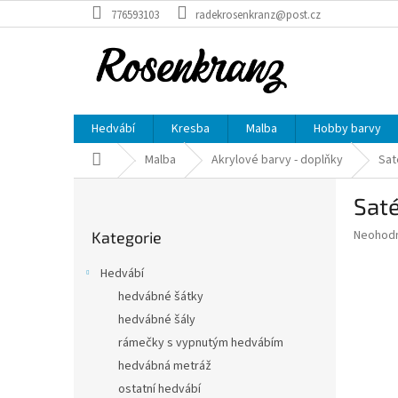
Přejít
776593103
radekrosenkranz@post.cz
na
obsah
Hedvábí
Kresba
Malba
Hobby barvy
Domů
Malba
Akrylové barvy - doplňky
Sat
P
Saté
o
Přeskočit
s
Průměr
Neohod
Kategorie
kategorie
t
hodnoce
r
produkt
Hedvábí
a
je
hedvábné šátky
0,0
n
z
hedvábné šály
n
5
í
rámečky s vypnutým hedvábím
hvězdič
p
hedvábná metráž
a
ostatní hedvábí