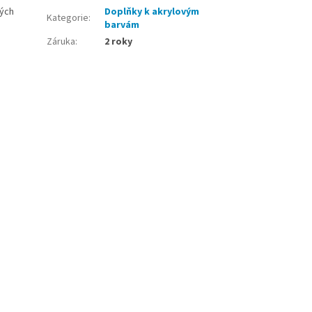
ných
Doplňky k akrylovým
Kategorie
:
barvám
Záruka
:
2 roky