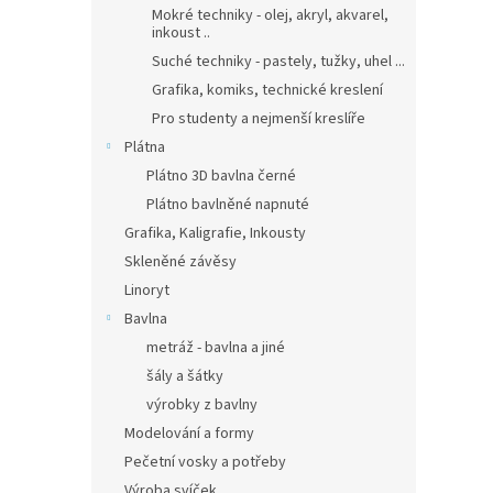
Mokré techniky - olej, akryl, akvarel,
inkoust ..
Suché techniky - pastely, tužky, uhel ...
Grafika, komiks, technické kreslení
Pro studenty a nejmenší kreslíře
Plátna
Plátno 3D bavlna černé
Plátno bavlněné napnuté
Grafika, Kaligrafie, Inkousty
Skleněné závěsy
Linoryt
Bavlna
metráž - bavlna a jiné
šály a šátky
výrobky z bavlny
Modelování a formy
Pečetní vosky a potřeby
Výroba svíček