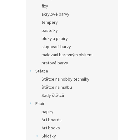
fixy
akrylové barvy
tempery
pastelky
bloky a papíry
slupovací barvy
malování barevným pískem
prstové barvy
Štětce
Štětce na hobby techniky
Štětce na malbu
Sady štětců
Papír
papíry
Art boards
Art books
Skicáky