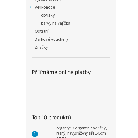
Velikonoce
obtisky
barvy na vajíčka
Ostatní
Dárkové vouchery
Značky
Přijímáme online platby
Top 10 produktů
organtýn / organtin bavlněný,
režný, nevysrážený šíře 145cm