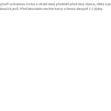
ytvoří ochrannou vrstvu a chrání daný předmět před vlivy slunce, vlhka a ji
doucích jevů. Před lakováním nechte barvy schnout alespoň 1-2 týdny.