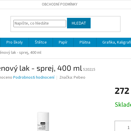
OBCHODNÍ PODMÍNKY
HLEDAT
Pro školy
Štětce
Papír
Plátna
Grafika, Kaligraf
énový lak - sprej, 400 ml
nový lak - sprej, 400 ml
520215
né
noceno
Podrobnosti hodnocení
Značka:
Pebeo
ní
272
u
Měrná
Skla
cena:
ek.