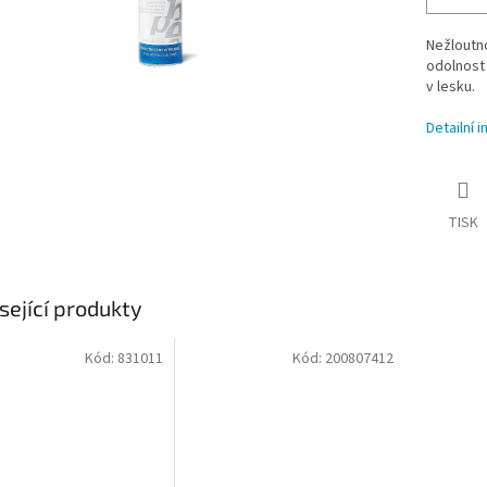
Nežloutno
odolnost 
v lesku.
Detailní 
TISK
sející produkty
Kód:
831011
Kód:
200807412