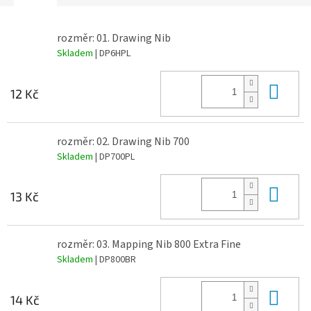
rozměr: 01. Drawing Nib
Skladem
| DP6HPL
Do 
12 Kč
rozměr: 02. Drawing Nib 700
Skladem
| DP700PL
Do 
13 Kč
rozměr: 03. Mapping Nib 800 Extra Fine
Skladem
| DP800BR
Do 
14 Kč