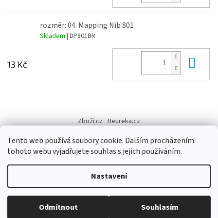
rozměr: 04. Mapping Nib 801
Skladem
| DP801BR
Do 
13 Kč
Z
á
Zboží.cz
Heureka.cz
p
a
Tento web používá soubory cookie. Dalším procházením
t
tohoto webu vyjadřujete souhlas s jejich používáním.
í
Vytvořil Shoptet
Nastavení
Copyright 2026
Výtvarné potřeby - hedvábí.cz
. Všechna práva
Odmítnout
Souhlasím
vyhrazena.
Upravit nastavení cookies