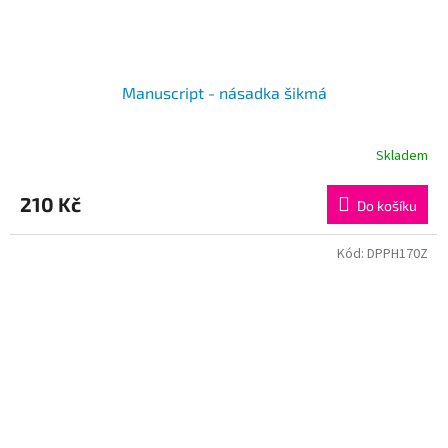
Manuscript - násadka šikmá
Skladem
210 Kč
Do košíku
Kód:
DPPH170Z