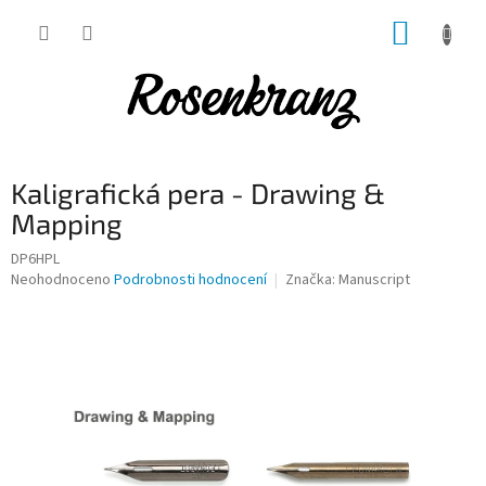
Přejít
NÁKUP
na
obsah
KOŠÍK
Kaligrafická pera - Drawing &
Mapping
DP6HPL
Průměrné
Neohodnoceno
Podrobnosti hodnocení
Značka:
Manuscript
hodnocení
produktu
je
0,0
z
5
hvězdiček.