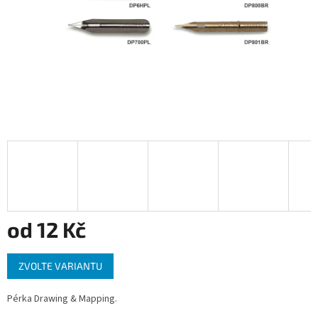
od
12 Kč
Měrná
ZVOLTE VARIANTU
cena:
Pérka Drawing & Mapping.