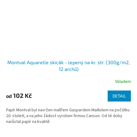
Montval Aquarelle skicák - lepený na kr. str. (300g/m2,
12 archů)
Skladem
102 Kč
od
DETAIL
Papír Montval byl navržen malířem Gaspardem Maillolem na počátku
20. století, a na jeho žádost vyroben firmou Canson. Od té doby
narůstal papír na kvalitě.