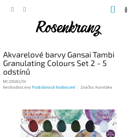
Přejít
NÁKUP
na
obsah
KOŠÍK
Akvarelové barvy Gansai Tambi
Granulating Colours Set 2 - 5
odstínů
MC20GN2/5V
Průměrné
Neohodnoceno
Podrobnosti hodnocení
Značka:
Kuretake
hodnocení
produktu
je
0,0
z
5
hvězdiček.