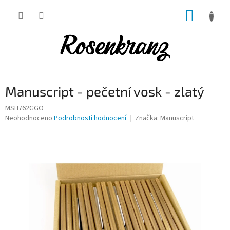
Přejít
NÁKUP
na
obsah
KOŠÍK
Manuscript - pečetní vosk - zlatý
MSH762GGO
Průměrné
Neohodnoceno
Podrobnosti hodnocení
Značka:
Manuscript
hodnocení
produktu
je
0,0
z
5
hvězdiček.