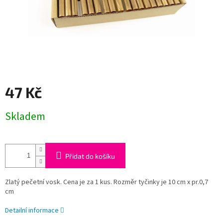
47 Kč
Měrná
Skladem
cena:
Přidat do košíku
Zlatý pečetní vosk. Cena je za 1 kus. Rozměr tyčinky je 10 cm x pr.0,7
cm
Detailní informace