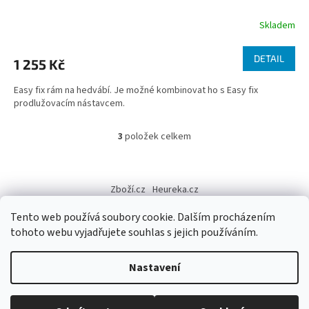
Skladem
DETAIL
1 255 Kč
Easy fix rám na hedvábí. Je možné kombinovat ho s Easy fix
prodlužovacím nástavcem.
3
položek celkem
O
v
l
Z
á
á
Zboží.cz
Heureka.cz
d
p
a
a
Tento web používá soubory cookie. Dalším procházením
c
t
tohoto webu vyjadřujete souhlas s jejich používáním.
í
í
p
Vytvořil Shoptet
r
Nastavení
v
k
y
Copyright 2026
Výtvarné potřeby - hedvábí.cz
. Všechna práva