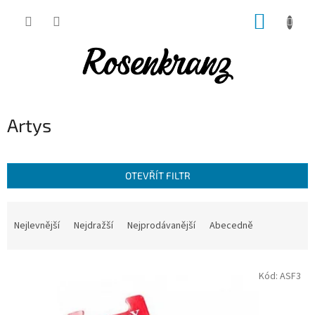
Přejít
NÁKUP
na
obsah
KOŠÍK
Artys
OTEVŘÍT FILTR
Ř
a
Nejlevnější
Nejdražší
Nejprodávanější
Abecedně
z
e
V
n
Kód:
ASF3
ý
í
p
p