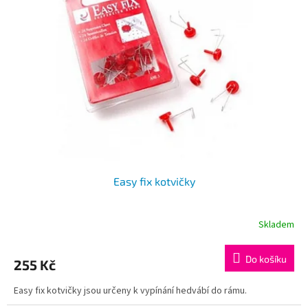
i
r
s
o
p
d
r
u
o
k
d
t
u
ů
k
t
ů
Easy fix kotvičky
Skladem
Do košíku
255 Kč
Easy fix kotvičky jsou určeny k vypínání hedvábí do rámu.