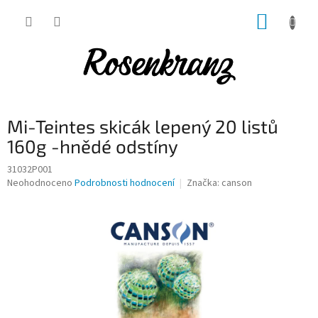
Přejít
NÁKUP
na
obsah
KOŠÍK
Mi-Teintes skicák lepený 20 listů
160g -hnědé odstíny
31032P001
Průměrné
Neohodnoceno
Podrobnosti hodnocení
Značka:
canson
hodnocení
produktu
je
0,0
z
5
hvězdiček.