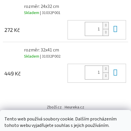
rozměr: 24x32 cm
Skladem
| 31032P001
Do 
272 Kč
rozměr: 32x41 cm
Skladem
| 31032P002
Do 
449 Kč
Z
á
Zboží.cz
Heureka.cz
p
a
Tento web používá soubory cookie. Dalším procházením
t
tohoto webu vyjadřujete souhlas s jejich používáním.