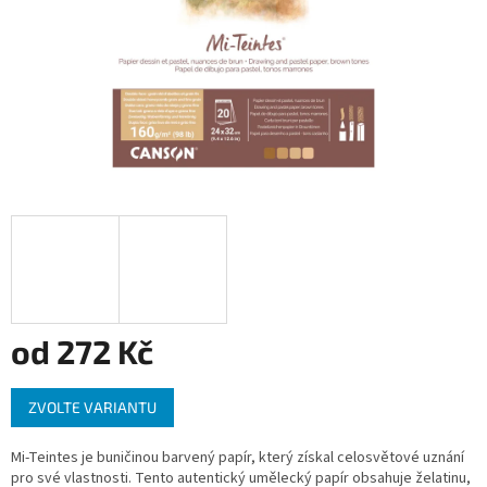
od
272 Kč
Měrná
ZVOLTE VARIANTU
cena:
Mi-Teintes je buničinou barvený papír, který získal celosvětové uznání
pro své vlastnosti. Tento autentický umělecký papír obsahuje želatinu,