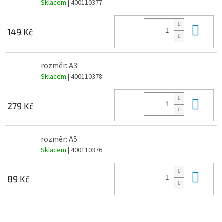
Skladem
| 400110377
Do 
149 Kč
rozměr: A3
Skladem
| 400110378
Do 
279 Kč
rozměr: A5
Skladem
| 400110376
Do 
89 Kč