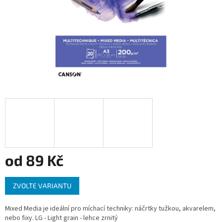
od
89 Kč
Měrná
ZVOLTE VARIANTU
cena:
Mixed Media je ideální pro míchací techniky: náčrtky tužkou, akvarelem,
nebo fixy. LG - Light grain - lehce zrnitý