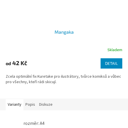
Mangaka
Skladem
42 Kč
od
DETAIL
Zcela optimální fix Kuretake pro ilustrátory, tvůrce komiksů a vůbec
pro všechny, kteří rádi skicují.
Varianty
Popis
Diskuze
rozměr: A4