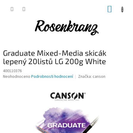
Přejít
NÁKUP
na
obsah
KOŠÍK
Graduate Mixed-Media skicák
lepený 20listů LG 200g White
400110376
Průměrné
Neohodnoceno
Podrobnosti hodnocení
Značka:
canson
hodnocení
produktu
je
0,0
z
5
hvězdiček.