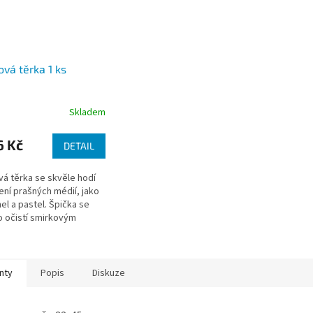
ová těrka 1 ks
Skladem
6 Kč
DETAIL
vá těrka se skvěle hodí
ení prašných médií, jako
hel a pastel. Špička se
 očistí smirkovým
m.. Dostupné ve 3
rech.
nty
Popis
Diskuze