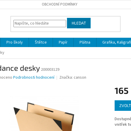
OBCHODNÍ PODMÍNKY
HLEDAT
Pro školy
Štětce
Papír
Plátna
Grafika, Kaligraf
sky
dance desky
200003129
né
noceno
Podrobnosti hodnocení
Značka:
canson
ní
165
u
Měrná
ZVOLT
cena:
ek.
Dostupné
vnitřek t