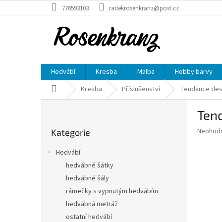
Přejít
776593103
radekrosenkranz@post.cz
na
obsah
Hedvábí
Kresba
Malba
Hobby barvy
Domů
Kresba
Příslušenství
Tendance de
P
Ten
o
Přeskočit
s
Průměr
Neohod
Kategorie
kategorie
t
hodnoce
r
produkt
Hedvábí
a
je
hedvábné šátky
0,0
n
z
hedvábné šály
n
5
í
rámečky s vypnutým hedvábím
hvězdič
p
hedvábná metráž
a
ostatní hedvábí