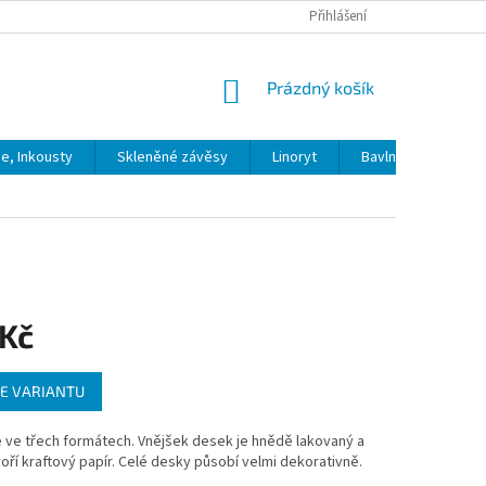
Přihlášení
NÁKUPNÍ
Prázdný košík
KOŠÍK
ie, Inkousty
Skleněné závěsy
Linoryt
Bavlna
Model
 Kč
E VARIANTU
 ve třech formátech. Vnějšek desek je hnědě lakovaný a
voří kraftový papír. Celé desky působí velmi dekorativně.