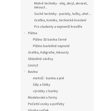
Mokré techniky - olej, akryl, akvarel,
inkoust ..
Suché techniky - pastely, tužky, uhel ...
Grafika, komiks, technické kreslení
Pro studenty a nejmenší kreslíře
Plátna
Plátno 3D bavlna černé
Plátno bavlněné napnuté
Grafika, Kaligrafie, Inkousty
Skleněné závěsy
Linoryt
Bavlna
metráž - bavlna a jiné
šály a šátky
výrobky z bavlny
Modelování a formy
Pečetní vosky a potřeby
Výroba svíček