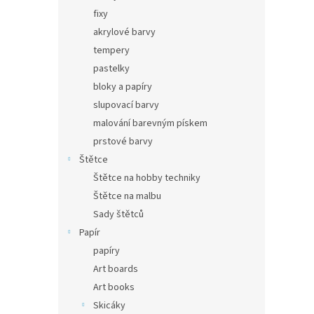
fixy
akrylové barvy
tempery
pastelky
bloky a papíry
slupovací barvy
malování barevným pískem
prstové barvy
Štětce
Štětce na hobby techniky
Štětce na malbu
Sady štětců
Papír
papíry
Art boards
Art books
Skicáky