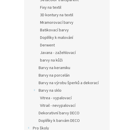
Setacolor transparent
Fixy na textil
3D kontury na textil
Mramorovací barvy
Batikovací barvy
Doplňky k malování
Derwent
Javana - zažehlovací
barvy na kůži
Barvy na keramiku
Barvy na porcelán
Barvy na výrobu šperků a dekorací
Barvy na sklo
Vitrea - vypalovací
Vitrail - nevypalovací
Dekorativní barvy DECO
Doplňky k barvám DECO
Pro školy