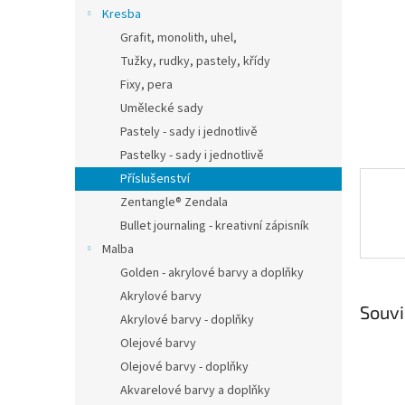
n
Kresba
e
Grafit, monolith, uhel,
l
Tužky, rudky, pastely, křídy
Fixy, pera
Umělecké sady
Pastely - sady i jednotlivě
Pastelky - sady i jednotlivě
Příslušenství
Zentangle® Zendala
Bullet journaling - kreativní zápisník
Malba
Golden - akrylové barvy a doplňky
Akrylové barvy
Souvi
Akrylové barvy - doplňky
Olejové barvy
Olejové barvy - doplňky
Akvarelové barvy a doplňky