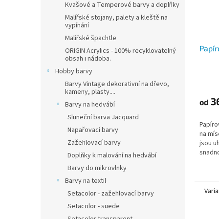
Kvašové a Temperové barvy a doplňky
Malířské stojany, palety a kleště na
vypínání
Malířské špachtle
Papír
ORIGIN Acrylics - 100% recyklovatelný
obsah i nádoba.
Hobby barvy
Barvy Vintage dekorativní na dřevo,
kameny, plasty....
3
od
Barvy na hedvábí
Sluneční barva Jacquard
Papíro
Napařovací barvy
na mís
Zažehlovací barvy
jsou u
snadno
Doplňky k malování na hedvábí
papíre
Barvy do mikrovlnky
průmě
Barvy na textil
Varia
Setacolor - zažehlovací barvy
Setacolor - suede