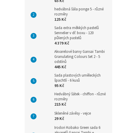
65 Kč
hedvábná šála ponge 5 - různé
rozměry
125 Kč
Sada extra měkkých pastelů
Sennelier v dř. boxu - 120
půlených pastelů
4 379 Kč
Akvarelové barvy Gansai Tambi
Granulating Colours Set 2 - 5
odstínů
445 Kč
Sada plastových uměleckých
špachtlí - 6 kusů
95 Kč
Hedvábný šátek - chiffon - různé
rozměry
215 Kč
Skleněné závěsy - vejce
29 Kč
Irodori Kobako Green sada 6
akvarelů Gansai Tambi +