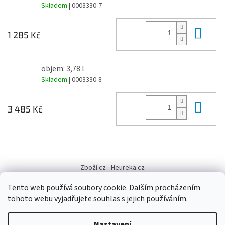
Skladem
| 0003330-7
Do 
1 285 Kč
objem: 3,78 l
Skladem
| 0003330-8
Do 
3 485 Kč
Z
á
Zboží.cz
Heureka.cz
p
a
Tento web používá soubory cookie. Dalším procházením
t
tohoto webu vyjadřujete souhlas s jejich používáním.
í
Vytvořil Shoptet
Nastavení