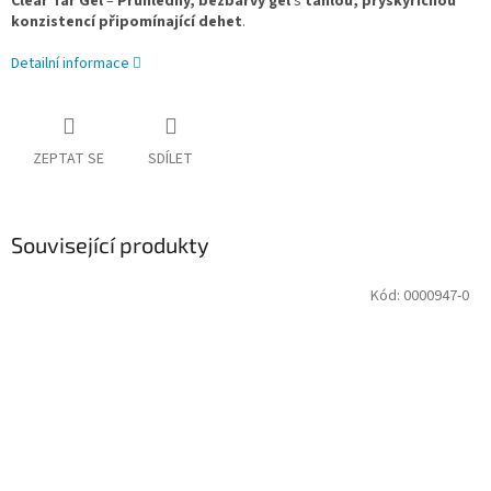
Clear Tar Gel
–
Průhledný, bezbarvý gel
s
táhlou, pryskyřičnou
konzistencí připomínající dehet
.
Detailní informace
ZEPTAT SE
SDÍLET
Související produkty
Kód:
0000947-0