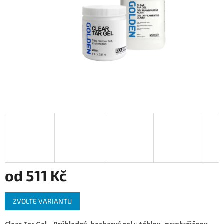
od
511 Kč
Měrná
ZVOLTE VARIANTU
cena: