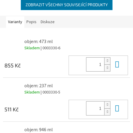
ZOBRAZIT VŠECHNY SOUVISEJÍCÍ PRODUKTY
Varianty
Popis
Diskuze
objem: 473 ml
Skladem
| 0003330-6
Do 
855 Kč
objem: 237 ml
Skladem
| 0003330-5
Do 
511 Kč
objem: 946 ml