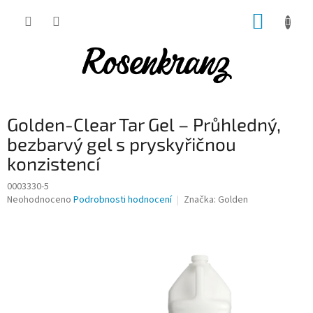
Přejít
NÁKUP
na
obsah
KOŠÍK
Golden-Clear Tar Gel – Průhledný,
bezbarvý gel s pryskyřičnou
konzistencí
0003330-5
Průměrné
Neohodnoceno
Podrobnosti hodnocení
Značka:
Golden
hodnocení
produktu
je
0,0
z
5
hvězdiček.