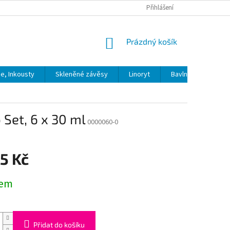
Přihlášení
NÁKUPNÍ
Prázdný košík
KOŠÍK
ie, Inkousty
Skleněné závěsy
Linoryt
Bavlna
Model
 Set, 6 x 30 ml
0000060-0
5 Kč
dem
Přidat do košíku