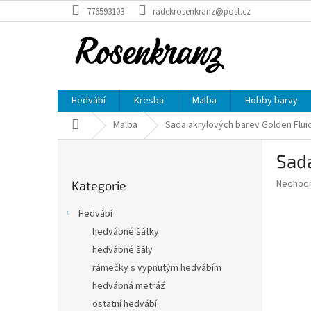
Přejít
776593103
radekrosenkranz@post.cz
na
obsah
Hedvábí
Kresba
Malba
Hobby barvy
Domů
Malba
Sada akrylových barev Golden Fluid -
P
Sada
o
Přeskočit
s
Průměr
Neohod
Kategorie
kategorie
t
hodnoce
r
produkt
Hedvábí
a
je
hedvábné šátky
0,0
n
z
hedvábné šály
n
5
í
rámečky s vypnutým hedvábím
hvězdič
p
hedvábná metráž
a
ostatní hedvábí