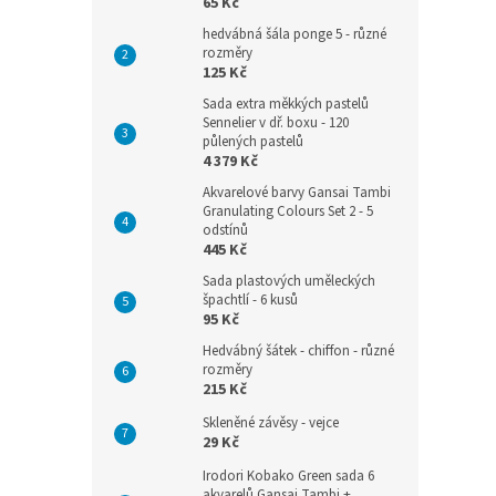
65 Kč
hedvábná šála ponge 5 - různé
rozměry
125 Kč
Sada extra měkkých pastelů
Sennelier v dř. boxu - 120
půlených pastelů
4 379 Kč
Akvarelové barvy Gansai Tambi
Granulating Colours Set 2 - 5
odstínů
445 Kč
Sada plastových uměleckých
špachtlí - 6 kusů
95 Kč
Hedvábný šátek - chiffon - různé
rozměry
215 Kč
Skleněné závěsy - vejce
29 Kč
Irodori Kobako Green sada 6
akvarelů Gansai Tambi +