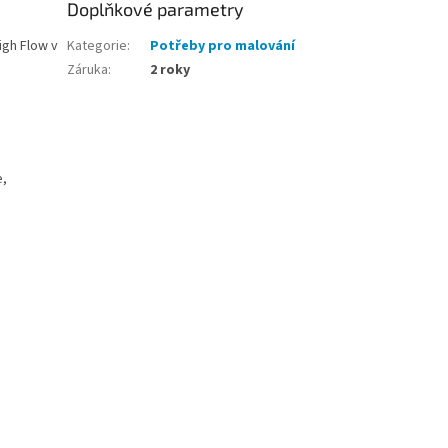
Doplňkové parametry
igh Flow v
Kategorie
:
Potřeby pro malování
Záruka
:
2 roky
e,