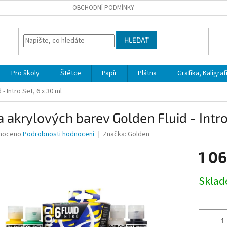
OBCHODNÍ PODMÍNKY
HLEDAT
Pro školy
Štětce
Papír
Plátna
Grafika, Kaligraf
 Intro Set, 6 x 30 ml
 akrylových barev Golden Fluid - Intro
né
noceno
Podrobnosti hodnocení
Značka:
Golden
ní
1 06
u
Měrná
Skla
cena:
ek.