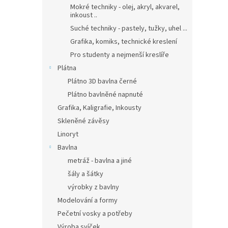
Mokré techniky - olej, akryl, akvarel,
inkoust ..
Suché techniky - pastely, tužky, uhel ...
Grafika, komiks, technické kreslení
Pro studenty a nejmenší kreslíře
Plátna
Plátno 3D bavlna černé
Plátno bavlněné napnuté
Grafika, Kaligrafie, Inkousty
Skleněné závěsy
Linoryt
Bavlna
metráž - bavlna a jiné
šály a šátky
výrobky z bavlny
Modelování a formy
Pečetní vosky a potřeby
Výroba svíček