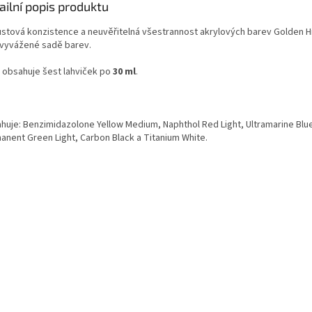
ailní popis produktu
ustová konzistence a neuvěřitelná všestrannost akrylových barev Golden H
 vyvážené sadě barev.
 obsahuje šest lahviček po
30 ml
.
huje: Benzimidazolone Yellow Medium, Naphthol Red Light, Ultramarine Blu
anent Green Light, Carbon Black a Titanium White.