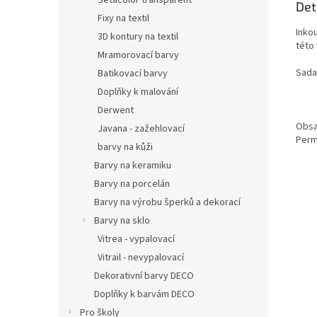
Setacolor transparent
Det
Fixy na textil
Inko
3D kontury na textil
této
Mramorovací barvy
Sada
Batikovací barvy
Doplňky k malování
Derwent
Obsa
Javana - zažehlovací
Perm
barvy na kůži
Barvy na keramiku
Barvy na porcelán
Barvy na výrobu šperků a dekorací
Barvy na sklo
Vitrea - vypalovací
Vitrail - nevypalovací
Dekorativní barvy DECO
Doplňky k barvám DECO
Pro školy