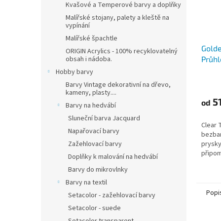
Kvašové a Temperové barvy a doplňky
Malířské stojany, palety a kleště na
vypínání
Malířské špachtle
Golde
ORIGIN Acrylics - 100% recyklovatelný
Průhl
obsah i nádoba.
prysk
Hobby barvy
Barvy Vintage dekorativní na dřevo,
kameny, plasty....
51
od
Barvy na hedvábí
Sluneční barva Jacquard
Clear 
Napařovací barvy
bezbar
prysky
Zažehlovací barvy
připom
Doplňky k malování na hedvábí
Barvy do mikrovlnky
Barvy na textil
Popi
Setacolor - zažehlovací barvy
Setacolor - suede