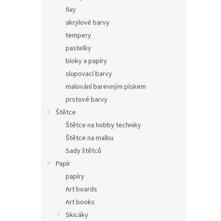
fixy
akrylové barvy
tempery
pastelky
bloky a papíry
slupovací barvy
malování barevným pískem
prstové barvy
Štětce
Štětce na hobby techniky
Štětce na malbu
Sady štětců
Papír
papíry
Art boards
Art books
Skicáky