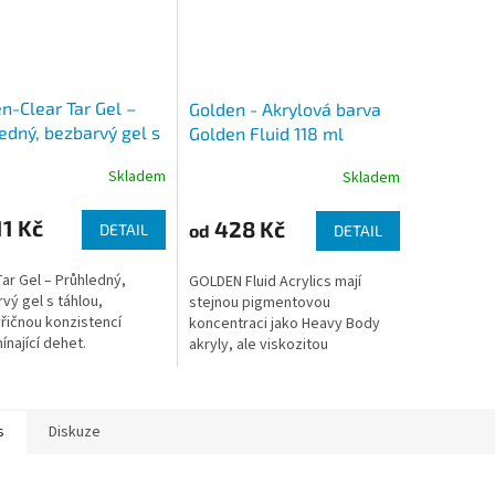
n-Clear Tar Gel –
Golden - Akrylová barva
edný, bezbarvý gel s
Golden Fluid 118 ml
yřičnou konzistencí
Skladem
Skladem
1 Kč
428 Kč
od
DETAIL
DETAIL
Tar Gel – Průhledný,
GOLDEN Fluid Acrylics mají
vý gel s táhlou,
stejnou pigmentovou
řičnou konzistencí
koncentraci jako Heavy Body
ínající dehet.
akryly, ale viskozitou
připomínají smetanu. Díky této
konzistenci umožňují plynulé a
snadné nanášení...
s
Diskuze