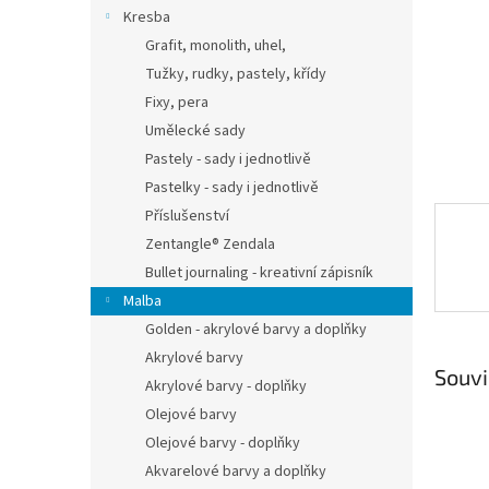
n
Kresba
e
Grafit, monolith, uhel,
l
Tužky, rudky, pastely, křídy
Fixy, pera
Umělecké sady
Pastely - sady i jednotlivě
Pastelky - sady i jednotlivě
Příslušenství
Zentangle® Zendala
Bullet journaling - kreativní zápisník
Malba
Golden - akrylové barvy a doplňky
Akrylové barvy
Souvi
Akrylové barvy - doplňky
Olejové barvy
Olejové barvy - doplňky
Akvarelové barvy a doplňky