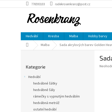
Přejít
776593103
radekrosenkranz@post.cz
na
obsah
Hedvábí
Kresba
Malba
Hobby barvy
Domů
Malba
Sada akrylových barev Golden Heav
P
Sada
o
Přeskočit
s
Průměr
Neohod
Kategorie
kategorie
t
hodnoce
r
produkt
Hedvábí
a
je
hedvábné šátky
0,0
n
z
hedvábné šály
n
5
í
rámečky s vypnutým hedvábím
hvězdič
p
hedvábná metráž
a
ostatní hedvábí