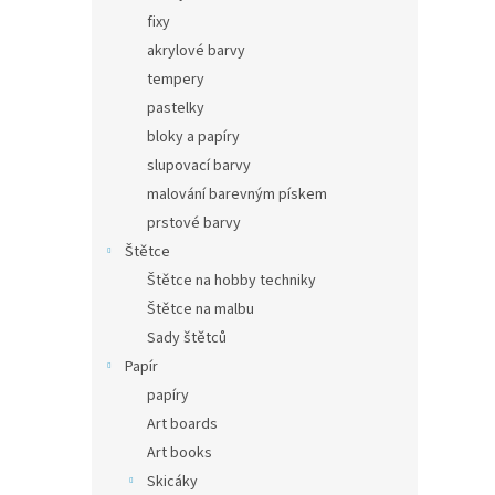
fixy
akrylové barvy
tempery
pastelky
bloky a papíry
slupovací barvy
malování barevným pískem
prstové barvy
Štětce
Štětce na hobby techniky
Štětce na malbu
Sady štětců
Papír
papíry
Art boards
Art books
Skicáky