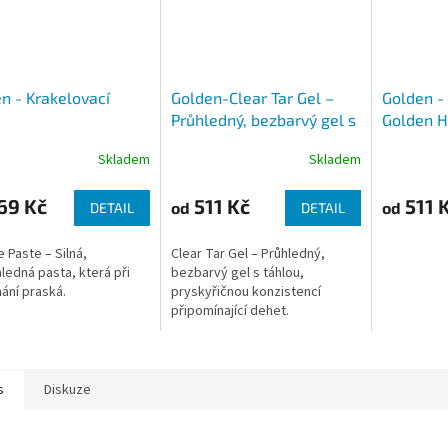
n - Krakelovací
Golden-Clear Tar Gel –
Golden -
a
Průhledný, bezbarvý gel s
Golden H
pryskyřičnou konzistencí
ml
Skladem
Skladem
69 Kč
511 Kč
511 
od
od
DETAIL
DETAIL
e Paste – Silná,
Clear Tar Gel – Průhledný,
ledná pasta, která při
bezbarvý gel s táhlou,
ání praská.
pryskyřičnou konzistencí
připomínající dehet.
s
Diskuze