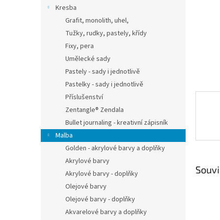
n
Kresba
e
Grafit, monolith, uhel,
l
Tužky, rudky, pastely, křídy
Fixy, pera
Umělecké sady
Pastely - sady i jednotlivě
Pastelky - sady i jednotlivě
Příslušenství
Zentangle® Zendala
Bullet journaling - kreativní zápisník
Malba
Golden - akrylové barvy a doplňky
Akrylové barvy
Souvi
Akrylové barvy - doplňky
Olejové barvy
Olejové barvy - doplňky
Akvarelové barvy a doplňky