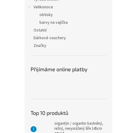
Velikonoce
obtisky
barvy na vajíčka
Ostatní
Dárkové vouchery
Značky
Přijímáme online platby
Top 10 produktů
organtýn / organtin bavlněný,
režný, nevysrážený šíře 145cm