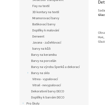
Setacolor transparent
Det
Fixy na textil
Sada
3D kontury na textil
Glaz
Mramorovací barvy
Batikovací barvy
Doplňky k malování
Obsa
Derwent
Hue, 
Glazi
Javana - zažehlovací
barvy na kůži
Barvy na keramiku
Barvy na porcelán
Barvy na výrobu šperků a dekorací
Barvy na sklo
Vitrea - vypalovací
Vitrail - nevypalovací
Dekorativní barvy DECO
Doplňky k barvám DECO
Pro školy