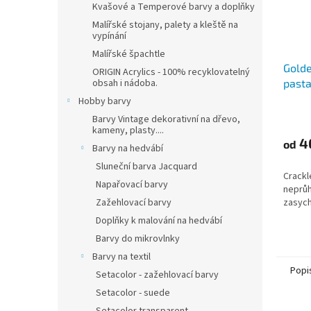
Kvašové a Temperové barvy a doplňky
Malířské stojany, palety a kleště na
vypínání
Malířské špachtle
Golde
ORIGIN Acrylics - 100% recyklovatelný
past
obsah i nádoba.
Hobby barvy
Barvy Vintage dekorativní na dřevo,
kameny, plasty....
4
od
Barvy na hedvábí
Sluneční barva Jacquard
Crackl
Napařovací barvy
neprůh
zasych
Zažehlovací barvy
Doplňky k malování na hedvábí
Barvy do mikrovlnky
Barvy na textil
Popi
Setacolor - zažehlovací barvy
Setacolor - suede