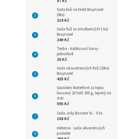
97 Kč
Sada fixů na textil Bruynzeel
(8ks)
219 Kč
Sada fixů se zmizíkem(19+1 ks)
Bruynzeel
249 Kč
Texba - batikovací barvy -
jednotlivě
26 Kč
Sada oboustranných fixů (20ks)
Bruynzeel
425 Kč
Saunders Waterford za tepla
lisovaný 20 listů 300 g, lepený na
4 str.
595 Kč
Sada Jolly Booster XL - 6 ks
158 Kč
Inktense - sada akvarelových
pastelek