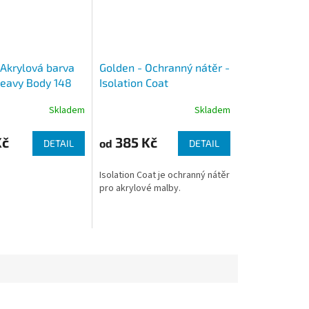
 Akrylová barva
Golden - Ochranný nátěr -
eavy Body 148
Isolation Coat
Skladem
Skladem
Kč
385 Kč
od
DETAIL
DETAIL
Isolation Coat je ochranný nátěr
pro akrylové malby.