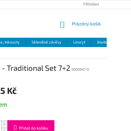
Přihlášení
NÁKUPNÍ
Prázdný košík
KOŠÍK
ie, Inkousty
Skleněné závěsy
Linoryt
Bavlna
Model
 Traditional Set 7+2
0000947-0
5 Kč
dem
Přidat do košíku