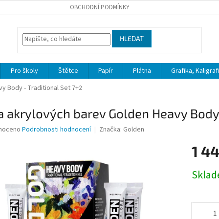
OBCHODNÍ PODMÍNKY
HLEDAT
Pro školy
Štětce
Papír
Plátna
Grafika, Kaligraf
y Body - Traditional Set 7+2
 akrylových barev Golden Heavy Body -
né
noceno
Podrobnosti hodnocení
Značka:
Golden
ní
1 44
u
Měrná
Skla
cena:
ek.