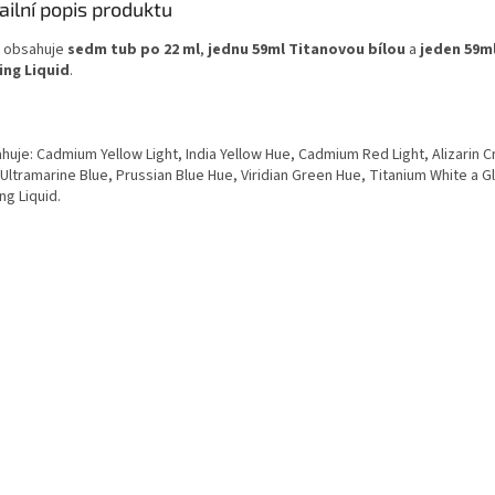
ailní popis produktu
 obsahuje
sedm tub po 22 ml
,
jednu 59ml Titanovou bílou
a
jeden 59m
ing Liquid
.
huje: Cadmium Yellow Light, India Yellow Hue, Cadmium Red Light, Alizarin 
Ultramarine Blue, Prussian Blue Hue, Viridian Green Hue, Titanium White a G
ng Liquid.