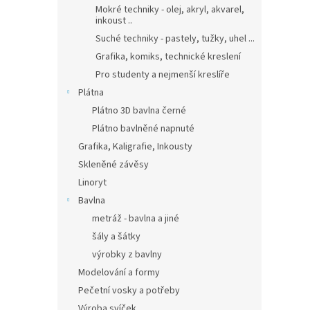
Mokré techniky - olej, akryl, akvarel,
inkoust ..
Suché techniky - pastely, tužky, uhel ...
Grafika, komiks, technické kreslení
Pro studenty a nejmenší kreslíře
Plátna
Plátno 3D bavlna černé
Plátno bavlněné napnuté
Grafika, Kaligrafie, Inkousty
Skleněné závěsy
Linoryt
Bavlna
metráž - bavlna a jiné
šály a šátky
výrobky z bavlny
Modelování a formy
Pečetní vosky a potřeby
Výroba svíček