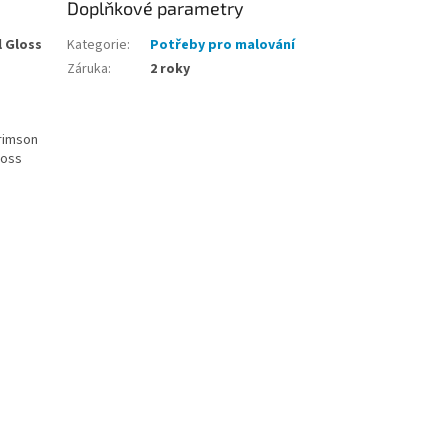
Doplňkové parametry
l Gloss
Kategorie
:
Potřeby pro malování
Záruka
:
2 roky
Crimson
loss