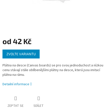
od
42 Kč
Měrná
ZVOLTE VARIANTU
cena:
Plátna na desce (Canvas boards) se pro svou jednoduchost a nízkou
cenu stávají stále oblíbenějšími plátny na desce, která jsou imitací
plátna na rámu.
Detailní informace
ZEPTAT SE
SDÍLET