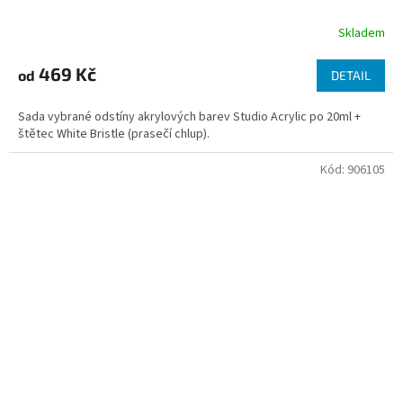
Skladem
469 Kč
od
DETAIL
Sada vybrané odstíny akrylových barev Studio Acrylic po 20ml +
štětec White Bristle (prasečí chlup).
Kód:
906105