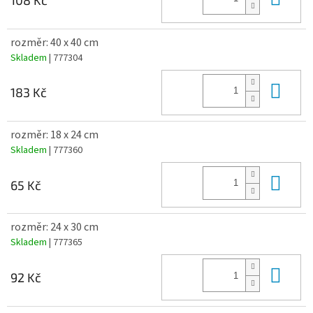
108 Kč
rozměr: 40 x 40 cm
Skladem
| 777304
Do 
183 Kč
rozměr: 18 x 24 cm
Skladem
| 777360
Do 
65 Kč
rozměr: 24 x 30 cm
Skladem
| 777365
Do 
92 Kč