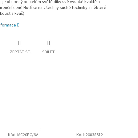
in je oblíbený po celém světě díky své vysoké kvalitě a
renční ceně.Hodí se na všechny suché techniky a některé
koust a kvaš)
informace
ZEPTAT SE
SDÍLET
Kód:
MC20PC/6V
Kód:
20838612