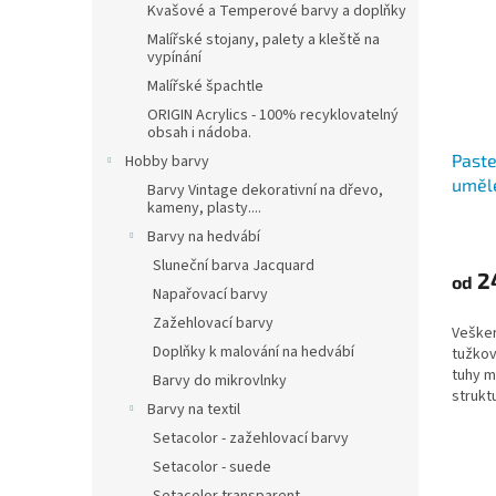
Kvašové a Temperové barvy a doplňky
Malířské stojany, palety a kleště na
vypínání
Malířské špachtle
ORIGIN Acrylics - 100% recyklovatelný
obsah i nádoba.
Paste
Hobby barvy
uměl
Barvy Vintage dekorativní na dřevo,
kameny, plasty....
Barvy na hedvábí
Sluneční barva Jacquard
2
od
Napařovací barvy
Zažehlovací barvy
Vešker
Doplňky k malování na hedvábí
tužkov
tuhy m
Barvy do mikrovlnky
strukt
Barvy na textil
sameto
vzájem
Setacolor - zažehlovací barvy
Setacolor - suede