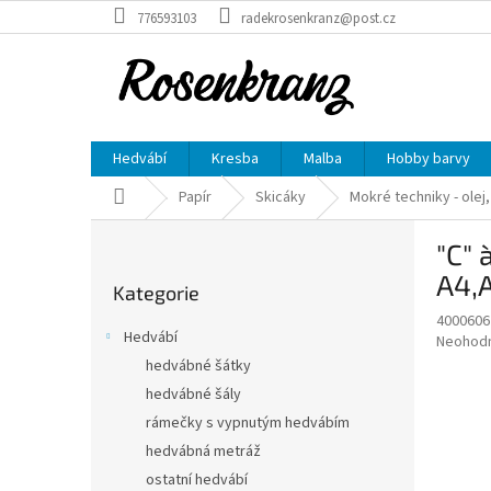
Přejít
776593103
radekrosenkranz@post.cz
na
obsah
Hedvábí
Kresba
Malba
Hobby barvy
Domů
Papír
Skicáky
Mokré techniky - olej, 
P
"C" 
o
Přeskočit
s
A4,
Kategorie
kategorie
t
4000606
r
Hedvábí
Průměr
Neohod
a
hodnoce
hedvábné šátky
n
produkt
hedvábné šály
n
je
í
rámečky s vypnutým hedvábím
0,0
z
p
hedvábná metráž
5
a
ostatní hedvábí
hvězdič