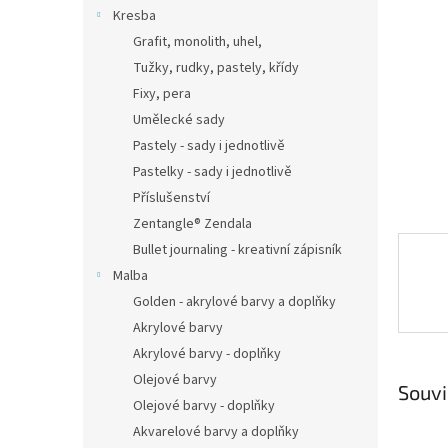
n
Kresba
e
Grafit, monolith, uhel,
l
Tužky, rudky, pastely, křídy
Fixy, pera
Umělecké sady
Pastely - sady i jednotlivě
Pastelky - sady i jednotlivě
Příslušenství
Zentangle® Zendala
Bullet journaling - kreativní zápisník
Malba
Golden - akrylové barvy a doplňky
Akrylové barvy
Akrylové barvy - doplňky
Olejové barvy
Souvi
Olejové barvy - doplňky
Akvarelové barvy a doplňky