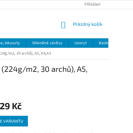
Přihlášení
NÁKUPNÍ
Prázdný košík
KOŠÍK
ie, Inkousty
Skleněné závěsy
Linoryt
Bavlna
Model
(224g/m2, 30 archů), A5, A4,A3
ě (224g/m2, 30 archů), A5,
29 Kč
E VARIANTU