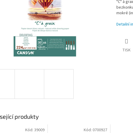
"C" à gra
bezkonku
mokré (in
Detailní 
TISK
sející produkty
Kód:
39009
Kód:
0700927