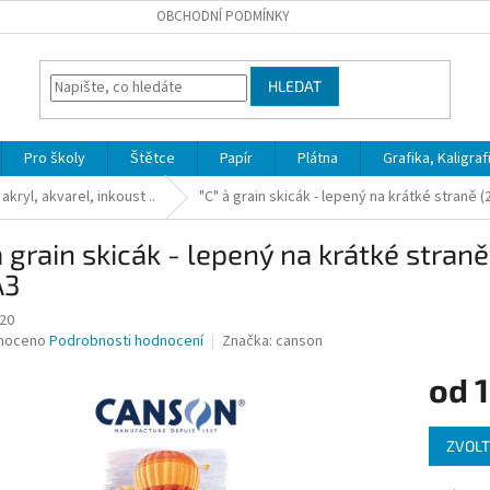
OBCHODNÍ PODMÍNKY
HLEDAT
Pro školy
Štětce
Papír
Plátna
Grafika, Kaligraf
akryl, akvarel, inkoust ..
"C" à grain skicák - lepený na krátké straně 
à grain skicák - lepený na krátké stran
A3
20
né
noceno
Podrobnosti hodnocení
Značka:
canson
ní
od
1
u
Měrná
ZVOLT
cena:
ek.