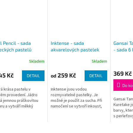
l Pencil - sada
Inktense - sada
Gansai T
eckých pastelů
akvarelových pastelek
- sada 6 
Skladem
Skladem
369 Kč
45 Kč
259 Kč
od
DETAIL
DETAIL
Do ko
á krása pastelu v
Inktense jsou vodou
ém provedení. Jádro
rozmyvatelné pastelky. Je
Gansai Tam
á jemnou práškovitou
možné je použít za sucha. Při
Kuretake j
uru a vytváří měkký
namočení se vytvoří inkoust,
barvy, kte
vý vzhled. Ideální na
kterým se dá malovat na
s perleťov
né mísení barev.
hedvábí