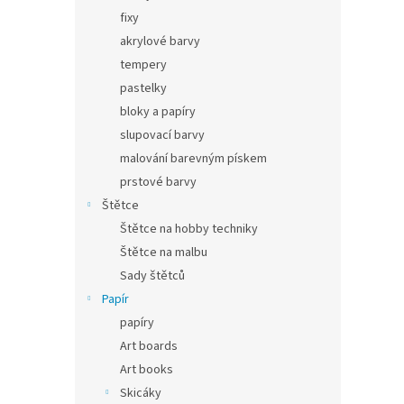
fixy
akrylové barvy
tempery
pastelky
bloky a papíry
slupovací barvy
malování barevným pískem
prstové barvy
Štětce
Štětce na hobby techniky
Štětce na malbu
Sady štětců
Papír
papíry
Art boards
Art books
Skicáky