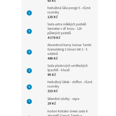
65 Kč
hedvábná šála ponge 5 - různé
rozměry
125 Kč
Sada extra měkkých pastelů
Sennelier v dř. boxu - 120
půlených pastelů
4 379 Kč
Akvarelové barvy Gansai Tambi
Granulating Colours Set 2 - 5
odstínů
445 Kč
Sada plastových uměleckých
špachtlí - 6 kusů
95 Kč
Hedvábný šátek - chiffon - různé
rozměry
215 Kč
Skleněné závěsy - vejce
29 Kč
Irodori Kobako Green sada 6
akvarelů Gansai Tambi +