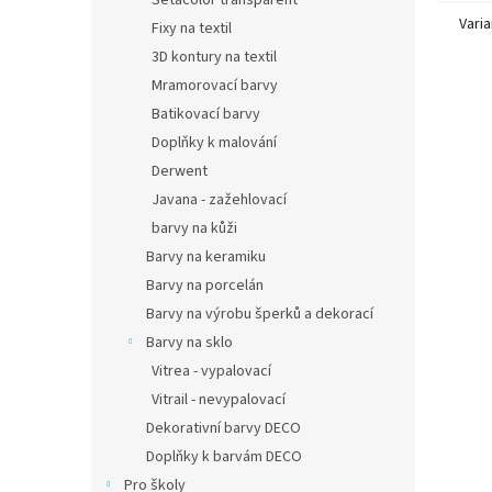
Setacolor transparent
Varia
Fixy na textil
3D kontury na textil
Mramorovací barvy
Batikovací barvy
Doplňky k malování
Derwent
Javana - zažehlovací
barvy na kůži
Barvy na keramiku
Barvy na porcelán
Barvy na výrobu šperků a dekorací
Barvy na sklo
Vitrea - vypalovací
Vitrail - nevypalovací
Dekorativní barvy DECO
Doplňky k barvám DECO
Pro školy