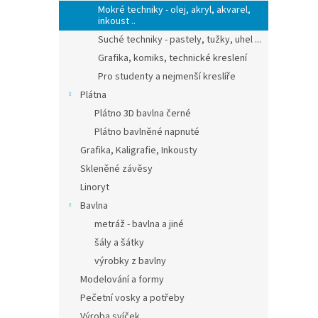
Mokré techniky - olej, akryl, akvarel,
inkoust ..
Suché techniky - pastely, tužky, uhel ...
Grafika, komiks, technické kreslení
Pro studenty a nejmenší kreslíře
Plátna
Plátno 3D bavlna černé
Plátno bavlněné napnuté
Grafika, Kaligrafie, Inkousty
Skleněné závěsy
Linoryt
Bavlna
metráž - bavlna a jiné
šály a šátky
výrobky z bavlny
Modelování a formy
Pečetní vosky a potřeby
Výroba svíček