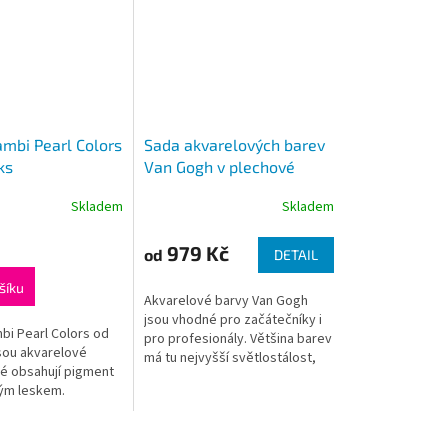
ambi Pearl Colors
Sada akvarelových barev
ks
Van Gogh v plechové
krabičce+ přísluš.
Skladem
Skladem
979 Kč
od
DETAIL
šíku
Akvarelové barvy Van Gogh
jsou vhodné pro začátečníky i
bi Pearl Colors od
pro profesionály. Většina barev
sou akvarelové
má tu nejvyšší světlostálost,
ré obsahují pigment
jsou zářivé, transparentní a
ým leskem.
intenzivní.