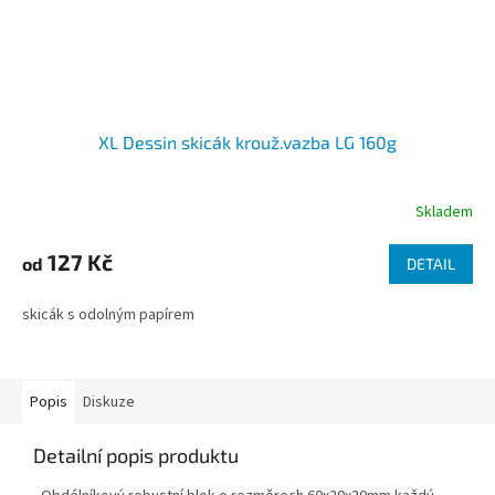
XL Dessin skicák krouž.vazba LG 160g
Skladem
127 Kč
od
DETAIL
skicák s odolným papírem
Popis
Diskuze
Detailní popis produktu