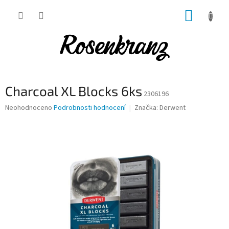
Přejít
NÁKUP
na
obsah
KOŠÍK
Charcoal XL Blocks 6ks
2306196
Průměrné
Neohodnoceno
Podrobnosti hodnocení
Značka:
Derwent
hodnocení
produktu
je
0,0
z
5
hvězdiček.