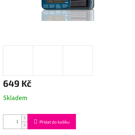
649 Kč
Měrná
Skladem
cena:
Přidat do košíku