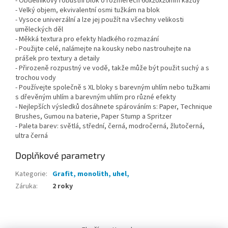
- Obdélníkový robustní blok o rozměrech 60x20x20mm každý
- Velký objem, ekvivalentní osmi tužkám na blok
- Vysoce univerzální a lze jej použít na všechny velikosti
uměleckých děl
- Měkká textura pro efekty hladkého rozmazání
- Použijte celé, nalámejte na kousky nebo nastrouhejte na
prášek pro textury a detaily
- Přirozeně rozpustný ve vodě, takže může být použit suchý a s
trochou vody
- Používejte společně s XL bloky s barevným uhlím nebo tužkami
s dřevěným uhlím a barevným uhlím pro různé efekty
- Nejlepších výsledků dosáhnete spárováním s: Paper, Technique
Brushes, Gumou na baterie, Paper Stump a Spritzer
- Paleta barev: světlá, střední, černá, modročerná, žlutočerná,
ultra černá
Doplňkové parametry
Kategorie
:
Grafit, monolith, uhel,
Záruka
:
2 roky
Z
á