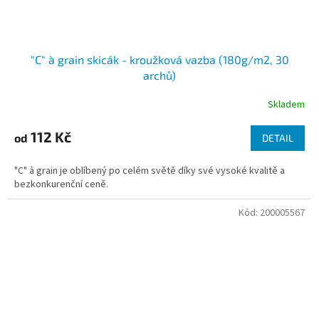
"C" à grain skicák - kroužková vazba (180g/m2, 30
archů)
Skladem
112 Kč
od
DETAIL
"C" à grain je oblíbený po celém světě díky své vysoké kvalitě a
bezkonkurenční ceně.
Kód:
200005567