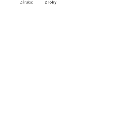
Záruka
:
2 roky