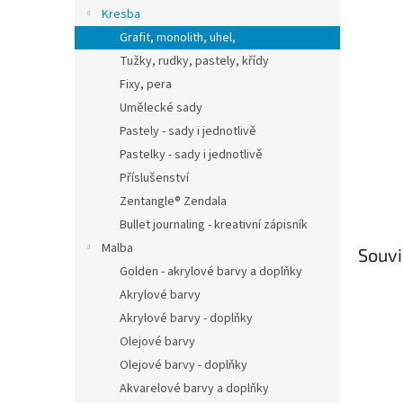
n
Kresba
e
Grafit, monolith, uhel,
l
Tužky, rudky, pastely, křídy
Fixy, pera
Umělecké sady
Pastely - sady i jednotlivě
Pastelky - sady i jednotlivě
Příslušenství
Zentangle® Zendala
Bullet journaling - kreativní zápisník
Malba
Souvi
Golden - akrylové barvy a doplňky
Akrylové barvy
Akrylové barvy - doplňky
Olejové barvy
Olejové barvy - doplňky
Akvarelové barvy a doplňky