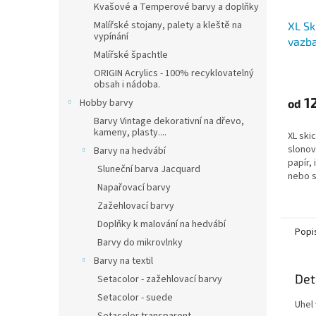
Kvašové a Temperové barvy a doplňky
Malířské stojany, palety a kleště na
XL Sk
vypínání
vazba
Malířské špachtle
(90g
ORIGIN Acrylics - 100% recyklovatelný
obsah i nádoba.
12
Hobby barvy
od
Barvy Vintage dekorativní na dřevo,
kameny, plasty....
XL ski
slonov
Barvy na hedvábí
papír, 
Sluneční barva Jacquard
nebo s
Napařovací barvy
uhlem.
Zažehlovací barvy
Doplňky k malování na hedvábí
Popi
Barvy do mikrovlnky
Barvy na textil
Det
Setacolor - zažehlovací barvy
Setacolor - suede
Uhel 