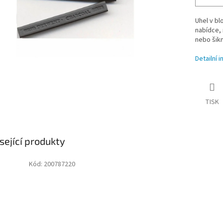
Uhel v bl
nabídce, 
nebo šikm
Detailní 
TISK
sející produkty
Kód:
200787220