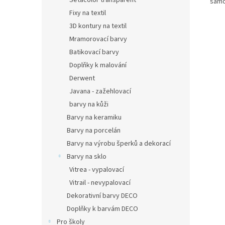
Setacolor transparent
samo
Fixy na textil
3D kontury na textil
Mramorovací barvy
Batikovací barvy
Doplňky k malování
Derwent
Javana - zažehlovací
barvy na kůži
Barvy na keramiku
Barvy na porcelán
Barvy na výrobu šperků a dekorací
Barvy na sklo
Vitrea - vypalovací
Vitrail - nevypalovací
Dekorativní barvy DECO
Doplňky k barvám DECO
Pro školy