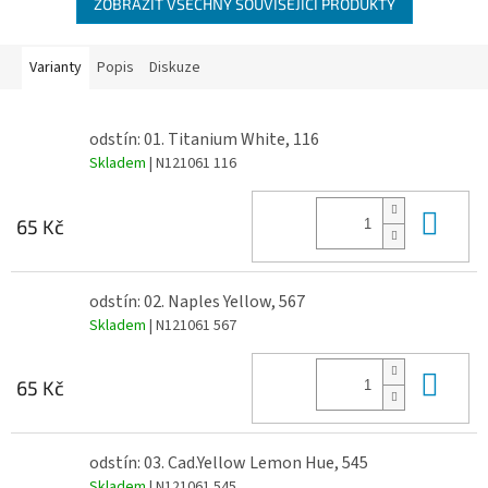
ZOBRAZIT VŠECHNY SOUVISEJÍCÍ PRODUKTY
Varianty
Popis
Diskuze
odstín: 01. Titanium White, 116
Skladem
| N121061 116
Do 
65 Kč
odstín: 02. Naples Yellow, 567
Skladem
| N121061 567
Do 
65 Kč
odstín: 03. Cad.Yellow Lemon Hue, 545
Skladem
| N121061 545