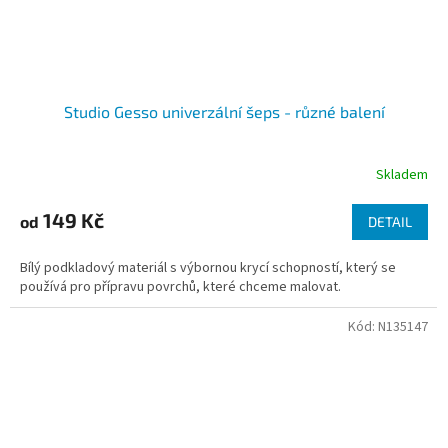
Studio Gesso univerzální šeps - různé balení
Skladem
149 Kč
od
DETAIL
Bílý podkladový materiál s výbornou krycí schopností, který se
používá pro přípravu povrchů, které chceme malovat.
Kód:
N135147