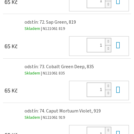
Do 
65 Kč
odstín: 72. Sap Green, 819
Skladem
| N121061 819
Do 
65 Kč
odstín: 73. Cobalt Green Deep, 835
Skladem
| N121061 835
Do 
65 Kč
odstín: 74. Caput Mortuum Violet, 919
Skladem
| N121061 919
Do 