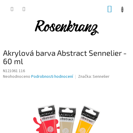
Přejít
NÁKUP
na
obsah
KOŠÍK
Akrylová barva Abstract Sennelier -
60 ml
N121061 116
Průměrné
Neohodnoceno
Podrobnosti hodnocení
Značka:
Sennelier
hodnocení
produktu
je
0,0
z
5
hvězdiček.