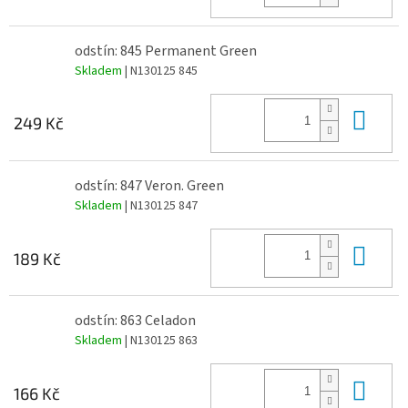
odstín: 845 Permanent Green
Skladem
| N130125 845
Do 
249 Kč
odstín: 847 Veron. Green
Skladem
| N130125 847
Do 
189 Kč
odstín: 863 Celadon
Skladem
| N130125 863
Do 
166 Kč