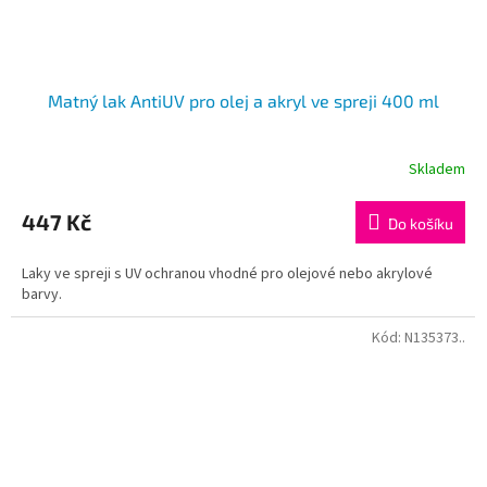
Matný lak AntiUV pro olej a akryl ve spreji 400 ml
Skladem
447 Kč
Do košíku
Laky ve spreji s UV ochranou vhodné pro olejové nebo akrylové
barvy.
Kód:
N135373..