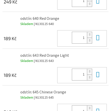
Do 
249 Kč
odstín: 640 Red Orange
Skladem
| N130125 640
Do 
189 Kč
odstín: 643 Red Orange Light
Skladem
| N130125 643
Do 
189 Kč
odstín: 645 Chinese Orange
Skladem
| N130125 645
Do 