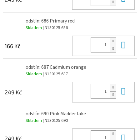
odstín: 686 Primary red
Skladem
| N130125 686
Do 
166 Kč
odstín: 687 Cadmium orange
Skladem
| N130125 687
Do 
249 Kč
odstín: 690 Pink Madder lake
Skladem
| N130125 690
Do 
249 Kč