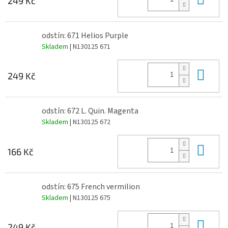
249 Kč
odstín: 671 Helios Purple
Skladem
| N130125 671
Do 
249 Kč
odstín: 672 L. Quin. Magenta
Skladem
| N130125 672
Do 
166 Kč
odstín: 675 French vermilion
Skladem
| N130125 675
Do 
249 Kč