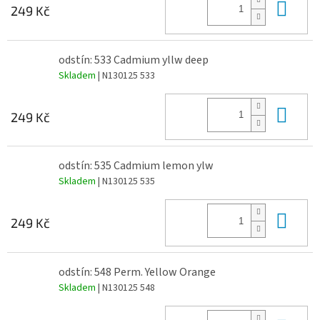
Do 
249 Kč
odstín: 533 Cadmium yllw deep
Skladem
| N130125 533
Do 
249 Kč
odstín: 535 Cadmium lemon ylw
Skladem
| N130125 535
Do 
249 Kč
odstín: 548 Perm. Yellow Orange
Skladem
| N130125 548