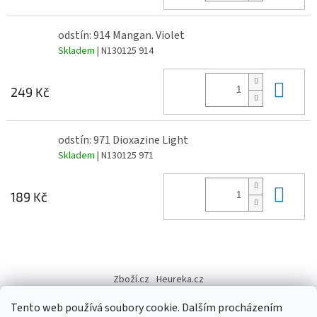
odstín: 914 Mangan. Violet
Skladem
| N130125 914
Do 
249 Kč
odstín: 971 Dioxazine Light
Skladem
| N130125 971
Do 
189 Kč
Z
á
Zboží.cz
Heureka.cz
p
a
Tento web používá soubory cookie. Dalším procházením