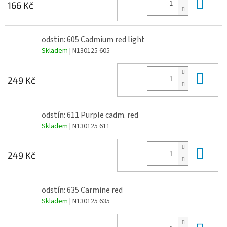
Do 
166 Kč
odstín: 605 Cadmium red light
Skladem
| N130125 605
Do 
249 Kč
odstín: 611 Purple cadm. red
Skladem
| N130125 611
Do 
249 Kč
odstín: 635 Carmine red
Skladem
| N130125 635