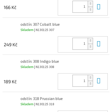
Do 
166 Kč
odstín: 307 Cobalt blue
Skladem
| N130125 307
Do 
249 Kč
odstín: 308 Indigo blue
Skladem
| N130125 308
Do 
189 Kč
odstín: 318 Prussian blue
Skladem
| N130125 318