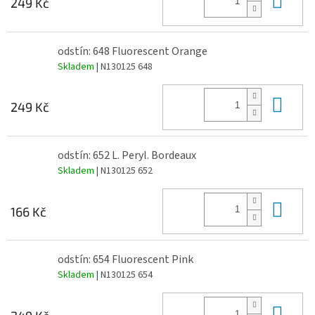
249 Kč
odstín: 648 Fluorescent Orange
Skladem
| N130125 648
Do 
249 Kč
odstín: 652 L. Peryl. Bordeaux
Skladem
| N130125 652
Do 
166 Kč
odstín: 654 Fluorescent Pink
Skladem
| N130125 654
Do 