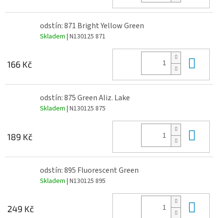
odstín: 871 Bright Yellow Green
Skladem
| N130125 871
Do 
166 Kč
odstín: 875 Green Aliz. Lake
Skladem
| N130125 875
Do 
189 Kč
odstín: 895 Fluorescent Green
Skladem
| N130125 895
Do 
249 Kč