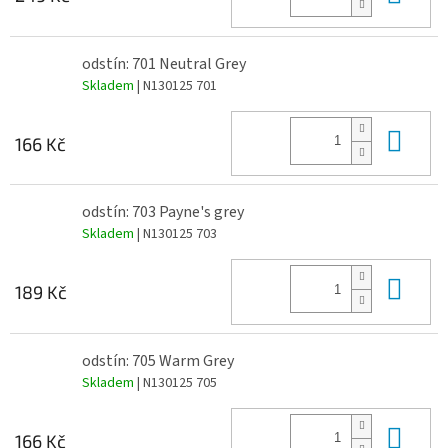
odstín: 701 Neutral Grey
Skladem
| N130125 701
Do 
166 Kč
odstín: 703 Payne's grey
Skladem
| N130125 703
Do 
189 Kč
odstín: 705 Warm Grey
Skladem
| N130125 705
Do 
166 Kč