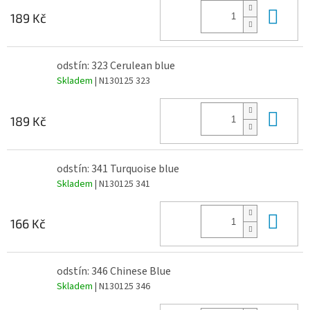
Do 
189 Kč
odstín: 323 Cerulean blue
Skladem
| N130125 323
Do 
189 Kč
odstín: 341 Turquoise blue
Skladem
| N130125 341
Do 
166 Kč
odstín: 346 Chinese Blue
Skladem
| N130125 346