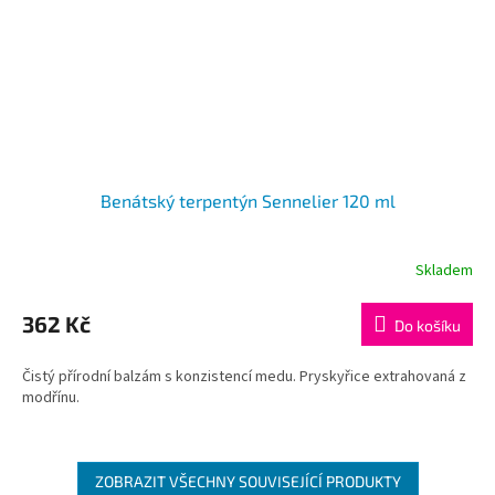
Benátský terpentýn Sennelier 120 ml
Skladem
362 Kč
Do košíku
Čistý přírodní balzám s konzistencí medu. Pryskyřice extrahovaná z
modřínu.
ZOBRAZIT VŠECHNY SOUVISEJÍCÍ PRODUKTY