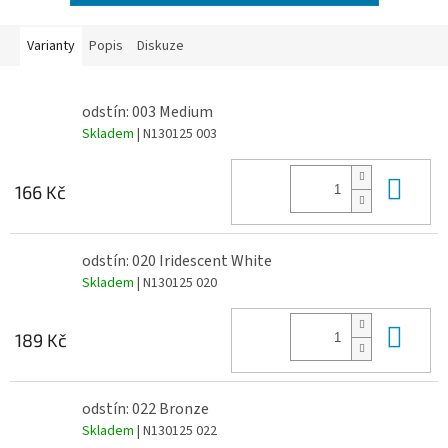
Varianty
Popis
Diskuze
odstín: 003 Medium
Skladem
| N130125 003
Do 
166 Kč
odstín: 020 Iridescent White
Skladem
| N130125 020
Do 
189 Kč
odstín: 022 Bronze
Skladem
| N130125 022