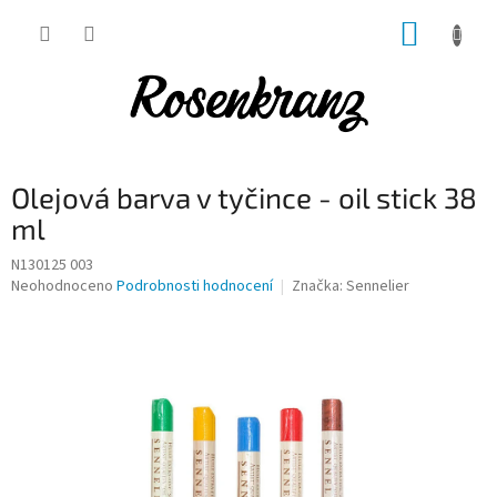
Přejít
NÁKUP
na
obsah
KOŠÍK
Olejová barva v tyčince - oil stick 38
ml
N130125 003
Průměrné
Neohodnoceno
Podrobnosti hodnocení
Značka:
Sennelier
hodnocení
produktu
je
0,0
z
5
hvězdiček.