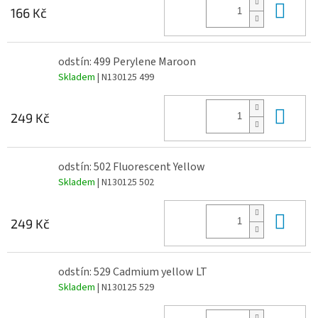
Do 
166 Kč
odstín: 499 Perylene Maroon
Skladem
| N130125 499
Do 
249 Kč
odstín: 502 Fluorescent Yellow
Skladem
| N130125 502
Do 
249 Kč
odstín: 529 Cadmium yellow LT
Skladem
| N130125 529