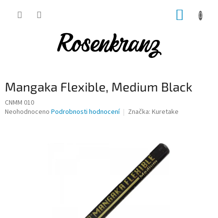
Přejít
NÁKUP
na
obsah
KOŠÍK
Mangaka Flexible, Medium Black
CNMM 010
Průměrné
Neohodnoceno
Podrobnosti hodnocení
Značka:
Kuretake
hodnocení
produktu
je
0,0
z
5
hvězdiček.