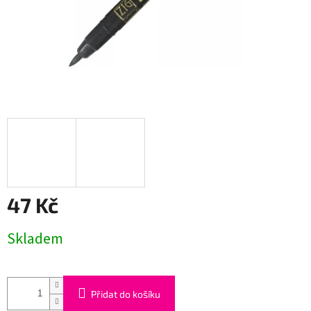
47 Kč
Měrná
Skladem
cena:
Přidat do košíku