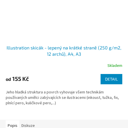
Illustration skicák - lepený na krátké straně (250 g/m2,
12 archů), A4, A3
Skladem
155 Kč
od
DETAIL
Jeho hladká struktura a povrch vyhovuje všem technikám
používaných umělci zabývajících se ilustracemi (inkoust, tužka, fix,
plnící pero, kuličkové pero,...)
Popis
Diskuze