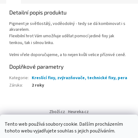
Detailní popis produktu
Pigment je světlostálý, voděodolný - tedy se dá kombinovat i s
akvarelem.
Flexibilní hrot Vám umožňuje udělat pomocí jediné fixy jak
tenkou, tak i silnou linku.
Velmi vřele doporučujeme, a to nejen kvůli velice příznivé ceně.
Doplňkové parametry
Kategorie
:
Kreslící fixy, zvýrazňovače, technické fixy, pera
Záruka
:
2 roky
Z
á
Zboží.cz
Heureka.cz
p
a
Tento web používá soubory cookie. Dalším procházením
t
tohoto webu vyjadřujete souhlas s jejich používáním.
í