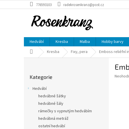
Přejít
776593103
radekrosenkranz@post.cz
na
obsah
Hedvábí
Kresba
Malba
Hobby barvy
Domů
Kresba
Fixy, pera
Emboss reliéfní 
P
Emb
o
Přeskočit
s
Průměr
Neohod
Kategorie
kategorie
t
hodnoce
r
produkt
Hedvábí
a
je
hedvábné šátky
0,0
n
z
hedvábné šály
n
5
í
rámečky s vypnutým hedvábím
hvězdič
p
hedvábná metráž
a
ostatní hedvábí