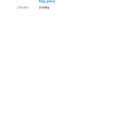
fixy, pera
Záruka
:
2 roky