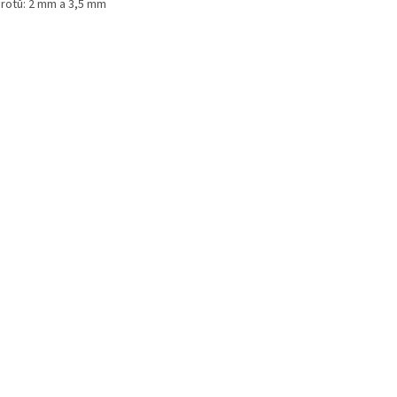
hrotů: 2 mm a 3,5 mm