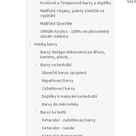
Síla 
Kvašové a Temperové barvy a doplňky
Malířské stojany, palety a kleště na
vypínání
Malířské špachtle
ORIGIN Acrylics - 100% recyklovatelný
obsah i nádoba.
Hobby barvy
Barvy Vintage dekorativní na dřevo,
kameny, plasty....
Barvy na hedvábí
Sluneční barva Jacquard
Napařovací barvy
Zažehlovací barvy
Doplňky k malování na hedvábí
Barvy do mikrovlnky
Barvy na textil
Setacolor - zažehlovací barvy
Setacolor - suede