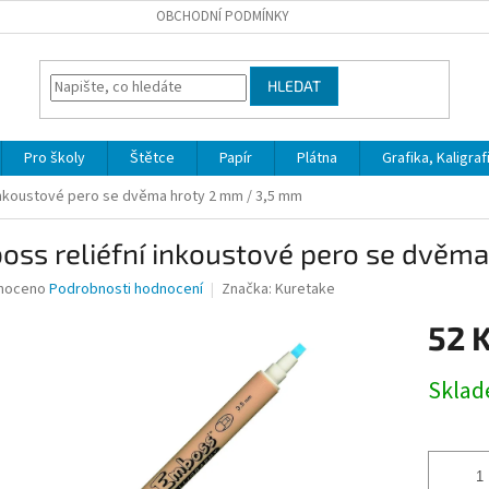
OBCHODNÍ PODMÍNKY
HLEDAT
Pro školy
Štětce
Papír
Plátna
Grafika, Kaligraf
inkoustové pero se dvěma hroty 2 mm / 3,5 mm
oss reliéfní inkoustové pero se dvěm
né
noceno
Podrobnosti hodnocení
Značka:
Kuretake
ní
52 
u
Měrná
Skla
cena:
ek.