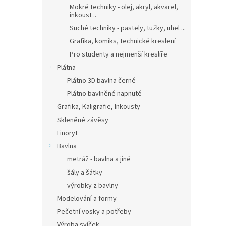
Mokré techniky - olej, akryl, akvarel,
inkoust ..
Suché techniky - pastely, tužky, uhel ...
Grafika, komiks, technické kreslení
Pro studenty a nejmenší kreslíře
Plátna
Plátno 3D bavlna černé
Plátno bavlněné napnuté
Grafika, Kaligrafie, Inkousty
Skleněné závěsy
Linoryt
Bavlna
metráž - bavlna a jiné
šály a šátky
výrobky z bavlny
Modelování a formy
Pečetní vosky a potřeby
Výroba svíček