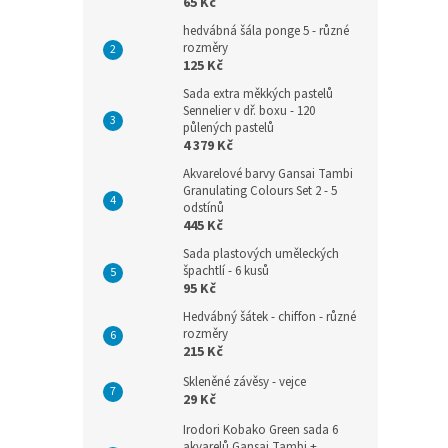
65 Kč
hedvábná šála ponge 5 - různé
rozměry
125 Kč
Sada extra měkkých pastelů
Sennelier v dř. boxu - 120
půlených pastelů
4 379 Kč
Akvarelové barvy Gansai Tambi
Granulating Colours Set 2 - 5
odstínů
445 Kč
Sada plastových uměleckých
špachtlí - 6 kusů
95 Kč
Hedvábný šátek - chiffon - různé
rozměry
215 Kč
Skleněné závěsy - vejce
29 Kč
Irodori Kobako Green sada 6
akvarelů Gansai Tambi +