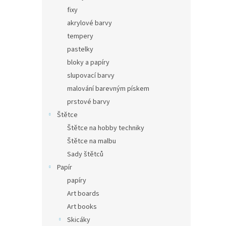
fixy
akrylové barvy
tempery
pastelky
bloky a papíry
slupovací barvy
malování barevným pískem
prstové barvy
Štětce
Štětce na hobby techniky
Štětce na malbu
Sady štětců
Papír
papíry
Art boards
Art books
Skicáky