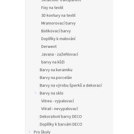
Setacolor transparent
Fixy na textil
3D kontury na textil
Mramorovací barvy
Batikovací barvy
Doplňky k malování
Derwent
Javana - zažehlovací
barvy na kůži
Barvy na keramiku
Barvy na porcelán
Barvy na výrobu šperků a dekorací
Barvy na sklo
Vitrea - vypalovací
Vitrail - nevypalovací
Dekorativní barvy DECO
Doplňky k barvám DECO
Pro školy