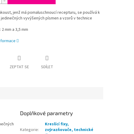
inkoust, jenž má pomaluschnoucí recepturu, se používá k
 jedinečných vyvýšených písmen a vzorů v technice
ů: 2 mm a 3,5 mm
informace
ZEPTAT SE
SDÍLET
Doplňkové parametry
inečných
Kreslící fixy,
Kategorie
:
zvýrazňovače, technické