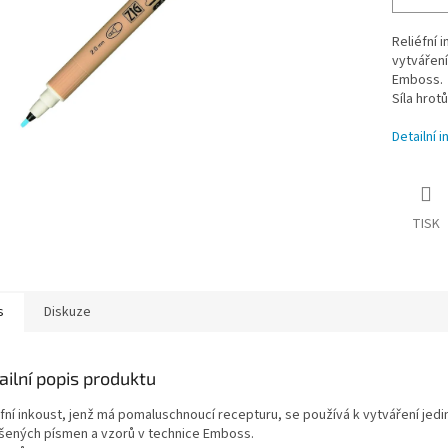
Reliéfní 
vytváření
Emboss.
Síla hrot
Detailní 
TISK
s
Diskuze
ailní popis produktu
éfní inkoust, jenž má pomaluschnoucí recepturu, se používá k vytváření jed
šených písmen a vzorů v technice Emboss.