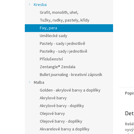
n
Kresba
e
Grafit, monolith, uhel,
l
Tužky, rudky, pastely, křídy
Fixy, pera
Umělecké sady
Pastely - sady i jednotlivě
Pastelky - sady i jednotlivě
Příslušenství
Zentangle® Zendala
Bullet journaling - kreativní zápisník
Malba
Golden - akrylové barvy a doplňky
Popi
Akrylové barvy
Akrylové barvy - doplňky
Det
Olejové barvy
Olejové barvy - doplňky
Reli
Akvarelové barvy a doplňky
vyvý