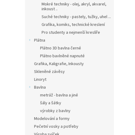
Mokré techniky - olej, akryl, akvarel,
inkoust ..
Suché techniky - pastely, tužky, uhel ...
Grafika, komiks, technické kreslení
Pro studenty a nejmenší kreslíře
Plátna
Plátno 3D bavlna černé
Plátno bavlněné napnuté
Grafika, Kaligrafie, Inkousty
Skleněné závěsy
Linoryt
Bavlna
metráž - bavlna a jiné
šály a šátky
výrobky z bavlny
Modelování a formy
Pečetní vosky a potřeby
Výroba svíček