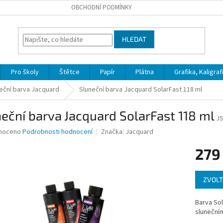
OBCHODNÍ PODMÍNKY
HLEDAT
Pro školy
Štětce
Papír
Plátna
Grafika, Kaligraf
eční barva Jacquard
Sluneční barva Jacquard SolarFast 118 ml
eční barva Jacquard SolarFast 118 ml
J
né
noceno
Podrobnosti hodnocení
Značka:
Jacquard
ní
279
u
Měrná
ZVOLT
cena:
ek.
Barva So
slunečním