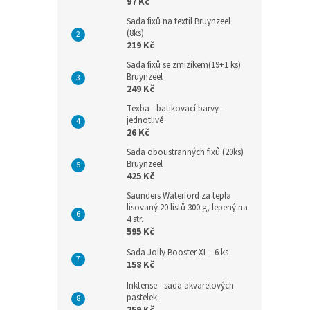
97 Kč
Sada fixů na textil Bruynzeel
(8ks)
219 Kč
Sada fixů se zmizíkem(19+1 ks)
Bruynzeel
249 Kč
Texba - batikovací barvy -
jednotlivě
26 Kč
Sada oboustranných fixů (20ks)
Bruynzeel
425 Kč
Saunders Waterford za tepla
lisovaný 20 listů 300 g, lepený na
4 str.
595 Kč
Sada Jolly Booster XL - 6 ks
158 Kč
Inktense - sada akvarelových
pastelek