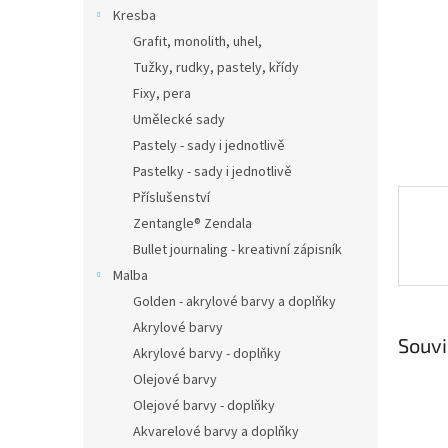
n
Kresba
e
Grafit, monolith, uhel,
l
Tužky, rudky, pastely, křídy
Fixy, pera
Umělecké sady
Pastely - sady i jednotlivě
Pastelky - sady i jednotlivě
Příslušenství
Zentangle® Zendala
Bullet journaling - kreativní zápisník
Malba
Golden - akrylové barvy a doplňky
Akrylové barvy
Souvi
Akrylové barvy - doplňky
Olejové barvy
Olejové barvy - doplňky
Akvarelové barvy a doplňky