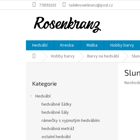
Přejít
776593103
radekrosenkranz@post.cz
na
obsah
Hedvábí
Kresba
Malba
Hobby barvy
Domů
Hobby barvy
Barvy na hedvábí
Slun
P
Slun
o
Přeskočit
s
Průměr
Neohod
Kategorie
kategorie
t
hodnoce
r
produkt
Hedvábí
a
je
hedvábné šátky
0,0
n
z
hedvábné šály
n
5
í
rámečky s vypnutým hedvábím
hvězdič
p
hedvábná metráž
a
ostatní hedvábí