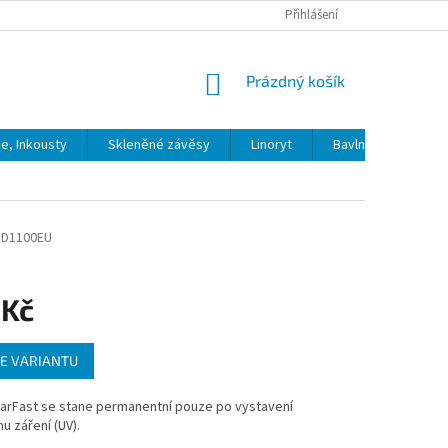
Přihlášení
NÁKUPNÍ
Prázdný košík
KOŠÍK
ie, Inkousty
Skleněné závěsy
Linoryt
Bavlna
Model
SD1100EU
 Kč
E VARIANTU
larFast se stane permanentní pouze po vystavení
u záření (UV).