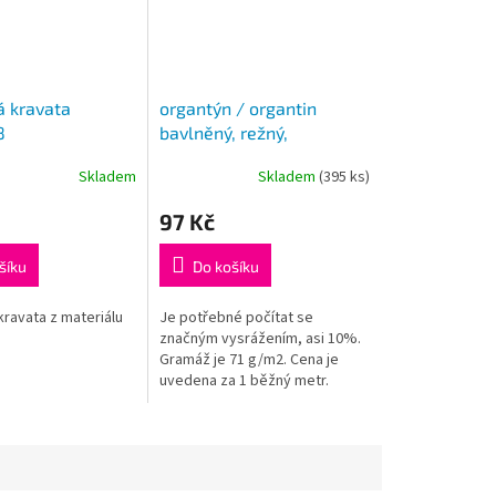
 kravata
organtýn / organtin
8
bavlněný, režný,
nevysrážený šíře 145cm
Skladem
Skladem
(395 ks)
97 Kč
šíku
Do košíku
ravata z materiálu
Je potřebné počítat se
značným vysrážením, asi 10%.
Gramáž je 71 g/m2. Cena je
uvedena za 1 běžný metr.