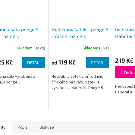
bná šála ponge 5 -
Hedvábný šátek - ponge 5
hedvábná
é rozměry
- různé rozměry
Habotai 
Skladem
(90 ks)
Skladem
(8 ks)
Průměrné
hodnocení
219 Kč
produktu
5 Kč
119 Kč
od
DETAIL
DETAIL
je
3,5
Do ko
ná šála vyrobená z
Hedvábný šátek z přírodního
z
álu ponge 5
čínského hedvábí. Šátek je
5
Hedvábná k
vyroben z materiálu Ponge 5.
hvězdiček.
Habotai 8
nty
Popis
Diskuze