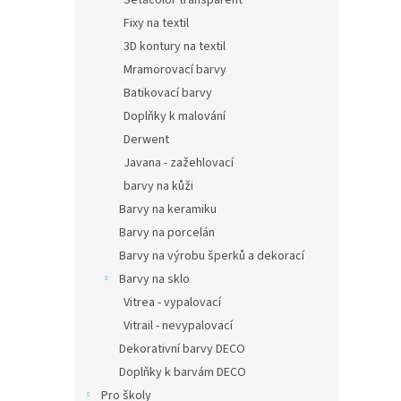
Setacolor transparent
Fixy na textil
3D kontury na textil
Mramorovací barvy
Batikovací barvy
Doplňky k malování
Derwent
Javana - zažehlovací
barvy na kůži
Barvy na keramiku
Barvy na porcelán
Barvy na výrobu šperků a dekorací
Barvy na sklo
Vitrea - vypalovací
Vitrail - nevypalovací
Dekorativní barvy DECO
Doplňky k barvám DECO
Pro školy