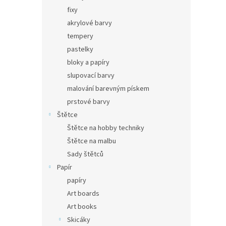
fixy
akrylové barvy
tempery
pastelky
bloky a papíry
slupovací barvy
malování barevným pískem
prstové barvy
Štětce
Štětce na hobby techniky
Štětce na malbu
Sady štětců
Papír
papíry
Art boards
Art books
Skicáky