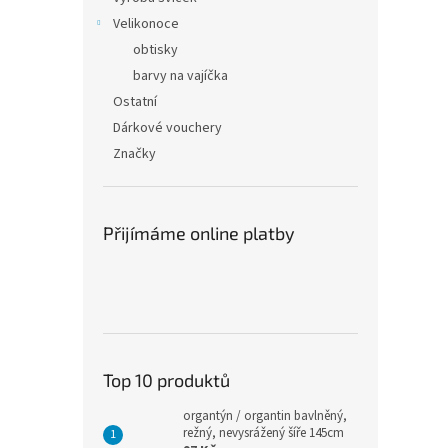
Velikonoce
obtisky
barvy na vajíčka
Ostatní
Dárkové vouchery
Značky
Přijímáme online platby
Top 10 produktů
organtýn / organtin bavlněný,
režný, nevysrážený šíře 145cm