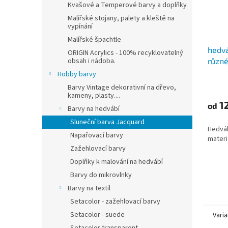
Kvašové a Temperové barvy a doplňky
Malířské stojany, palety a kleště na
vypínání
Malířské špachtle
hedvá
ORIGIN Acrylics - 100% recyklovatelný
různ
obsah i nádoba.
Hobby barvy
Barvy Vintage dekorativní na dřevo,
kameny, plasty....
12
od
Barvy na hedvábí
Sluneční barva Jacquard
Hedváb
Napařovací barvy
materi
Zažehlovací barvy
Doplňky k malování na hedvábí
Barvy do mikrovlnky
Barvy na textil
Setacolor - zažehlovací barvy
Setacolor - suede
Varia