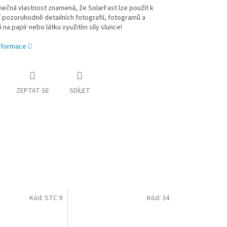
nečná vlastnost znamená, že SolarFast lze použít k
 pozoruhodně detailních fotografií, fotogramů a
ů na papír nebo látku využitím síly slunce!
informace
ZEPTAT SE
SDÍLET
Kód:
STC 9
Kód:
34