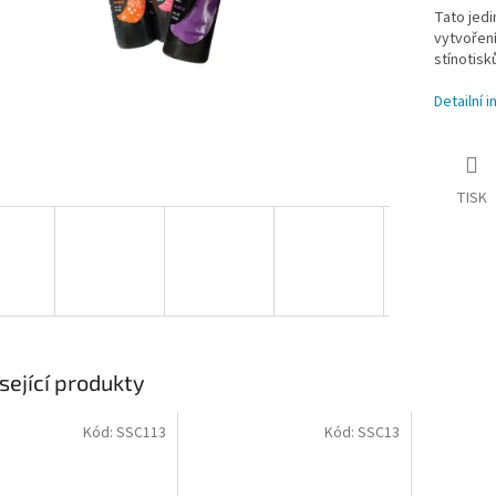
Tato jedi
vytvoření
stínotisk
Detailní 
TISK
sející produkty
Kód:
SSC113
Kód:
SSC13