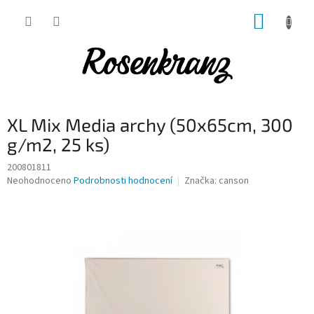
Přejít
NÁKUP
na
obsah
KOŠÍK
XL Mix Media archy (50x65cm, 300
g/m2, 25 ks)
200801811
Průměrné
Neohodnoceno
Podrobnosti hodnocení
Značka:
canson
hodnocení
produktu
je
0,0
z
5
hvězdiček.