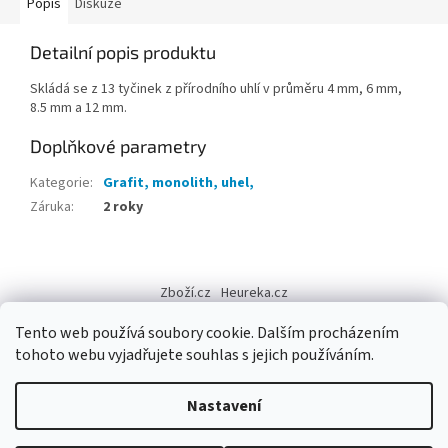
Popis
Diskuze
Detailní popis produktu
Skládá se z 13 tyčinek z přírodního uhlí v průměru 4 mm, 6 mm,
8.5 mm a 12 mm.
Doplňkové parametry
Kategorie
:
Grafit, monolith, uhel,
Záruka
:
2 roky
Z
á
Zboží.cz
Heureka.cz
p
a
Tento web používá soubory cookie. Dalším procházením
t
tohoto webu vyjadřujete souhlas s jejich používáním.
í
Vytvořil Shoptet
Nastavení