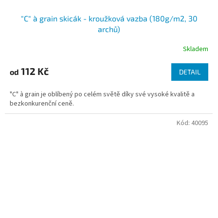
"C" à grain skicák - kroužková vazba (180g/m2, 30
archů)
Skladem
112 Kč
od
DETAIL
"C" à grain je oblíbený po celém světě díky své vysoké kvalitě a
bezkonkurenční ceně.
Kód:
40095