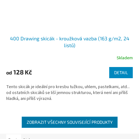
400 Drawing skicák - kroužková vazba (163 g/m2, 24
listů)
Skladem
128 Kč
od
DETAIL
Tento skicák je ideální pro kresbu tužkou, uhlem, pastelkami, atd...
od ostatních skicáků se liší jemnou strukturou, která není ani příliš
hladká, ani příliš výrazná.
ZOBRAZIT VŠECHNY SOUVISEJÍCÍ PRODUKTY