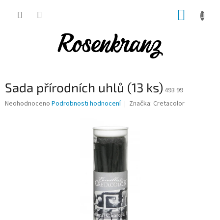
Přejít
NÁKUP
na
obsah
KOŠÍK
Sada přírodních uhlů (13 ks)
493 99
Průměrné
Neohodnoceno
Podrobnosti hodnocení
Značka:
Cretacolor
hodnocení
produktu
je
0,0
z
5
hvězdiček.