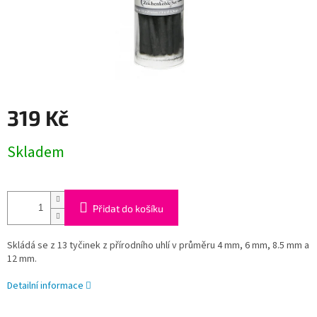
319 Kč
Měrná
Skladem
cena:
Přidat do košíku
Skládá se z 13 tyčinek z přírodního uhlí v průměru 4 mm, 6 mm, 8.5 mm a
12 mm.
Detailní informace