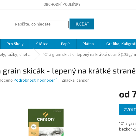
OBCHODNÍ PODMÍNKY
HLEDAT
Pro školy
Štětce
Papír
Plátna
Grafika, Kaligraf
ly, tužky, uhel ...
"C" à grain skicák - lepený na krátké straně (125g/m
à grain skicák - lepený na krátké stran
né
noceno
Podrobnosti hodnocení
Značka:
canson
ní
od
u
Měrná
ZVOLT
cena:
ek.
"C" à gra
bezkonku