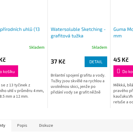
přírodních uhlů (13
Watersoluble Sketching -
Guma Mon
grafitová tužka
mm
Skladem
Skladem
Kč
45 Kč
37 Kč
DETAIL
o košíku
Do ko
Brilantní spojení grafitu a vody.
Tužky jsou skvělé na rychlou a
 se z 13 tyčinek z
Měkká, bíl
uvolněnou skici, jenže po
ního uhlí v průměru 4 mm,
pravého př
přidání vody se grafit něžně
8.5 mm a 12 mm.
kaučuku.Vh
rozpustí, a Vaše kresba získá
retuše a o
nový, nádherně měkký...
kresby gra
nty
Popis
Diskuze