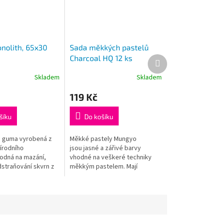
olith, 65x30
Sada měkkých pastelů
Charcoal HQ 12 ks
Další
produkt
Skladem
Skladem
119 Kč
šíku
Do košíku
á guma vyrobená z
Měkké pastely Mungyo
írodního
jsou jasné a zářivé barvy
odná na mazání,
vhodné na veškeré techniky
dstraňování skvrn z
měkkým pastelem. Mají
fitem.
vysokou kvalitu a světlostálost
a snadně se aplikují.