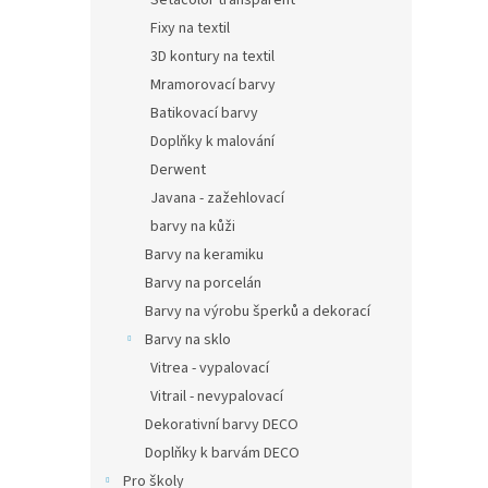
Setacolor transparent
Fixy na textil
3D kontury na textil
Mramorovací barvy
Batikovací barvy
Doplňky k malování
Derwent
Javana - zažehlovací
barvy na kůži
Barvy na keramiku
Barvy na porcelán
Barvy na výrobu šperků a dekorací
Barvy na sklo
Vitrea - vypalovací
Vitrail - nevypalovací
Dekorativní barvy DECO
Doplňky k barvám DECO
Pro školy