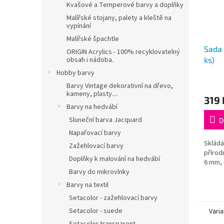
Kvašové a Temperové barvy a doplňky
Malířské stojany, palety a kleště na
vypínání
Malířské špachtle
Sada 
ORIGIN Acrylics - 100% recyklovatelný
ks)
obsah i nádoba.
Hobby barvy
Barvy Vintage dekorativní na dřevo,
kameny, plasty....
319 
Barvy na hedvábí
Sluneční barva Jacquard
D
Napařovací barvy
Skládá
Zažehlovací barvy
přírod
Doplňky k malování na hedvábí
6 mm, 
Barvy do mikrovlnky
Barvy na textil
Setacolor - zažehlovací barvy
Setacolor - suede
Varia