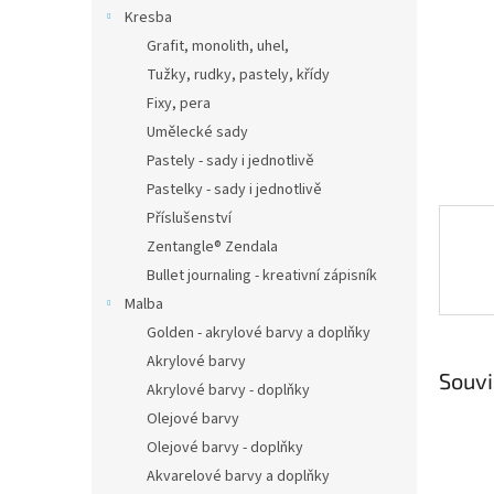
n
Kresba
e
Grafit, monolith, uhel,
l
Tužky, rudky, pastely, křídy
Fixy, pera
Umělecké sady
Pastely - sady i jednotlivě
Pastelky - sady i jednotlivě
Příslušenství
Zentangle® Zendala
Bullet journaling - kreativní zápisník
Malba
Golden - akrylové barvy a doplňky
Akrylové barvy
Souvi
Akrylové barvy - doplňky
Olejové barvy
Olejové barvy - doplňky
Akvarelové barvy a doplňky