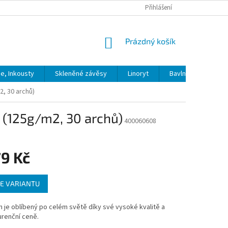
Přihlášení
NÁKUPNÍ
Prázdný košík
KOŠÍK
ie, Inkousty
Skleněné závěsy
Linoryt
Bavlna
Model
2, 30 archů)
ě (125g/m2, 30 archů)
400060608
79 Kč
E VARIANTU
in je oblíbený po celém světě díky své vysoké kvalitě a
renční ceně.