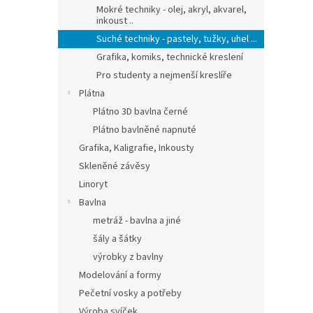
Mokré techniky - olej, akryl, akvarel,
inkoust ..
Suché techniky - pastely, tužky, uhel ...
Grafika, komiks, technické kreslení
Pro studenty a nejmenší kreslíře
Plátna
Plátno 3D bavlna černé
Plátno bavlněné napnuté
Grafika, Kaligrafie, Inkousty
Skleněné závěsy
Linoryt
Bavlna
metráž - bavlna a jiné
šály a šátky
výrobky z bavlny
Modelování a formy
Pečetní vosky a potřeby
Výroba svíček