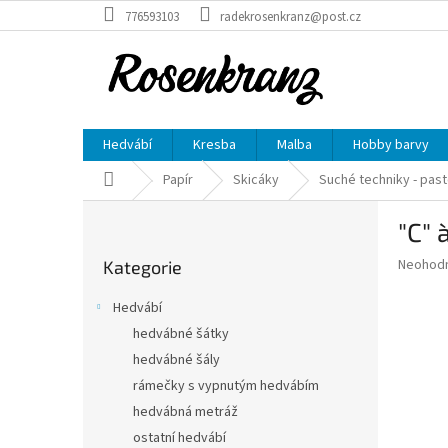
Přejít
776593103
radekrosenkranz@post.cz
na
obsah
Hedvábí
Kresba
Malba
Hobby barvy
Domů
Papír
Skicáky
Suché techniky - paste
P
"C" 
o
Přeskočit
s
Průměr
Neohod
Kategorie
kategorie
t
hodnoce
r
produkt
Hedvábí
a
je
hedvábné šátky
0,0
n
z
hedvábné šály
n
5
í
rámečky s vypnutým hedvábím
hvězdič
p
hedvábná metráž
a
ostatní hedvábí