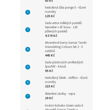
65 Kč
hedvábná šála ponge 5 - různé
rozměry
125 Kč
Sada extra měkkých pastelů
Sennelier v dř. boxu - 120
půlených pastelů
4 379 Kč
Akvarelové barvy Gansai Tambi
Granulating Colours Set 2 - 5
odstínů
445 Kč
Sada plastových uměleckých
špachtlí - 6 kusů
95 Kč
Hedvábný šátek - chiffon - různé
rozměry
215 Kč
Skleněné závěsy - vejce
29 Kč
Irodori Kobako Green sada 6
akvarelů Gansai Tambi +