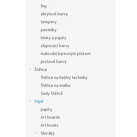
fixy
akrylové barvy
tempery
pastelky
bloky a papíry
slupovací barvy
malování barevným pískem
prstové barvy
Štětce
Štětce na hobby techniky
Štětce na malbu
Sady štětců
Papír
papíry
Art boards
Art books
Skicáky