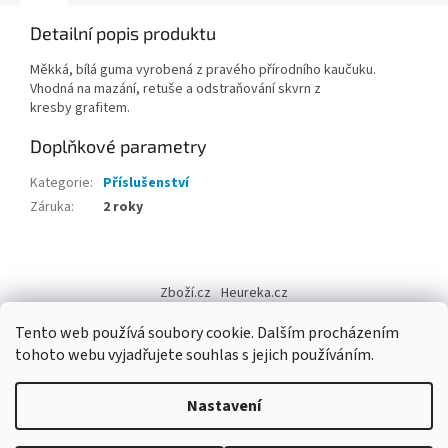
Detailní popis produktu
Měkká, bílá guma vyrobená z pravého přírodního kaučuku.
Vhodná na mazání, retuše a odstraňování skvrn z
kresby grafitem.
Doplňkové parametry
Kategorie
:
Příslušenství
Záruka
:
2 roky
Z
á
Zboží.cz
Heureka.cz
p
a
Tento web používá soubory cookie. Dalším procházením
t
tohoto webu vyjadřujete souhlas s jejich používáním.
í
Vytvořil Shoptet
Nastavení