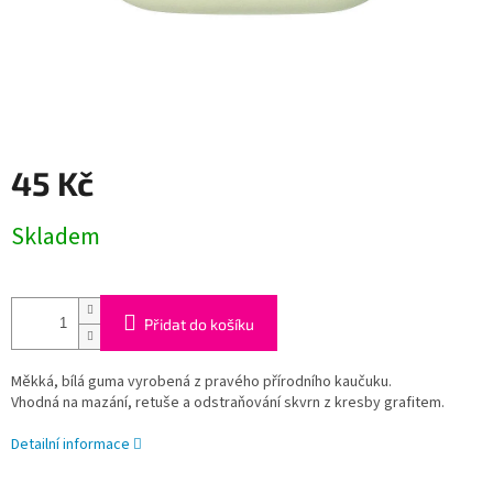
45 Kč
Měrná
Skladem
cena:
Přidat do košíku
Měkká, bílá guma vyrobená z pravého přírodního kaučuku.
Vhodná na mazání, retuše a odstraňování skvrn z kresby grafitem.
Detailní informace