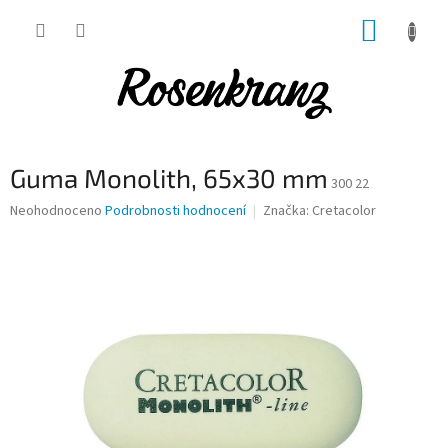
Přejít
NÁKUP
na
obsah
KOŠÍK
Guma Monolith, 65x30 mm
300 22
Průměrné
Neohodnoceno
Podrobnosti hodnocení
Značka:
Cretacolor
hodnocení
produktu
je
0,0
z
5
hvězdiček.