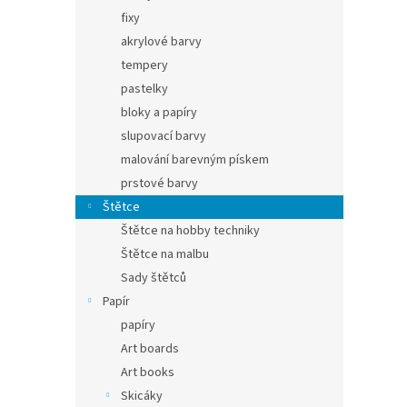
fixy
akrylové barvy
tempery
pastelky
bloky a papíry
slupovací barvy
malování barevným pískem
prstové barvy
Štětce
Štětce na hobby techniky
Štětce na malbu
Sady štětců
Papír
papíry
Art boards
Art books
Skicáky