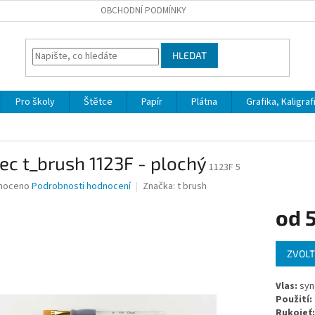
OBCHODNÍ PODMÍNKY
HLEDAT
Pro školy
Štětce
Papír
Plátna
Grafika, Kaligraf
ec t_brush 1123F - plochý
1123F 5
né
noceno
Podrobnosti hodnocení
Značka:
t brush
ní
od
u
Měrná
ZVOLT
cena:
ek.
Vlas:
syn
Použití:
Rukojeť: