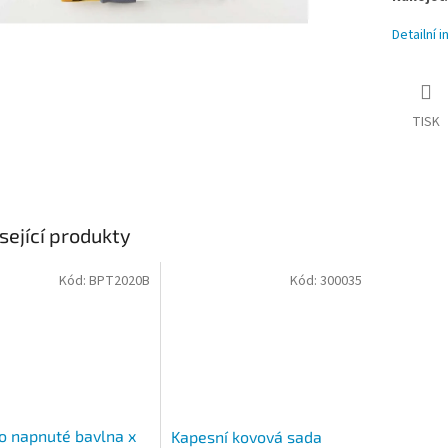
Detailní 
TISK
sející produkty
Kód:
BPT2020B
Kód:
300035
o napnuté bavlna x
Kapesní kovová sada