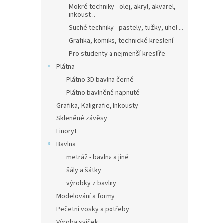
Mokré techniky - olej, akryl, akvarel,
inkoust ..
Suché techniky - pastely, tužky, uhel ...
Grafika, komiks, technické kreslení
Pro studenty a nejmenší kreslíře
Plátna
Plátno 3D bavlna černé
Plátno bavlněné napnuté
Grafika, Kaligrafie, Inkousty
Skleněné závěsy
Linoryt
Bavlna
metráž - bavlna a jiné
šály a šátky
výrobky z bavlny
Modelování a formy
Pečetní vosky a potřeby
Výroba svíček