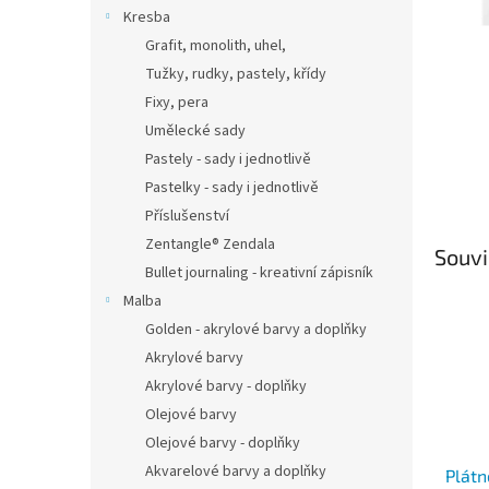
n
Kresba
e
Grafit, monolith, uhel,
l
Tužky, rudky, pastely, křídy
Fixy, pera
Umělecké sady
Pastely - sady i jednotlivě
Pastelky - sady i jednotlivě
Příslušenství
Zentangle® Zendala
Souvi
Bullet journaling - kreativní zápisník
Malba
Golden - akrylové barvy a doplňky
Akrylové barvy
Akrylové barvy - doplňky
Olejové barvy
Olejové barvy - doplňky
Akvarelové barvy a doplňky
Plátn