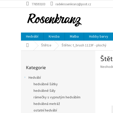
Přejít
776593103
radekrosenkranz@post.cz
na
obsah
Hedvábí
Kresba
Malba
Hobby barvy
Domů
Štětce
Štětec t_brush 1123F - plochý
P
Štět
o
Přeskočit
s
Průměr
Neohod
Kategorie
kategorie
t
hodnoce
r
produkt
Hedvábí
a
je
hedvábné šátky
0,0
n
z
hedvábné šály
n
5
í
rámečky s vypnutým hedvábím
hvězdič
p
hedvábná metráž
a
ostatní hedvábí