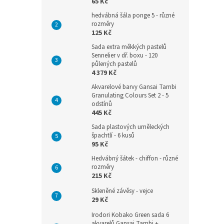
65 Kč
hedvábná šála ponge 5 - různé
rozměry
125 Kč
Sada extra měkkých pastelů
Sennelier v dř. boxu - 120
půlených pastelů
4 379 Kč
Akvarelové barvy Gansai Tambi
Granulating Colours Set 2 - 5
odstínů
445 Kč
Sada plastových uměleckých
špachtlí - 6 kusů
95 Kč
Hedvábný šátek - chiffon - různé
rozměry
215 Kč
Skleněné závěsy - vejce
29 Kč
Irodori Kobako Green sada 6
akvarelů Gansai Tambi +