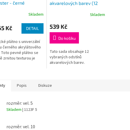
ster - černé
akvarelových barev (12
ks)
Skladem
Skladem
539 Kč
5 Kč
DETAIL
Do košíku
ké plátno s univerzální
u černého akrylátového
Tato sada obsahuje 12
 Toto pevné plátno se
vybraných odstínů
ě zrnitou texturou je
akvarelových barev.
 na všechny malířské
ky.
nty
Popis
Diskuze
rozměr: vel. 5
Skladem
| 1123F 5
rozměr: vel. 10