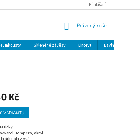
Přihlášení
NÁKUPNÍ
Prázdný košík
KOŠÍK
ie, Inkousty
Skleněné závěsy
Linoryt
Bavlna
Model
50 Kč
E VARIANTU
tetický
akvarel, tempera, akryl
krátká akrylová