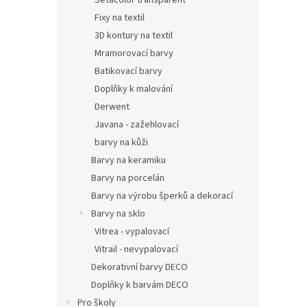
Setacolor transparent
Fixy na textil
3D kontury na textil
Mramorovací barvy
Batikovací barvy
Doplňky k malování
Derwent
Javana - zažehlovací
barvy na kůži
Barvy na keramiku
Barvy na porcelán
Barvy na výrobu šperků a dekorací
Barvy na sklo
Vitrea - vypalovací
Vitrail - nevypalovací
Dekorativní barvy DECO
Doplňky k barvám DECO
Pro školy