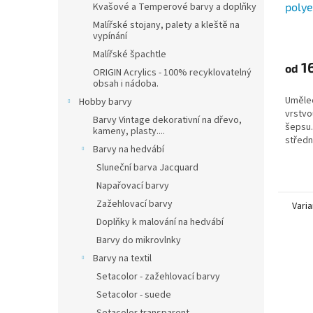
polye
Kvašové a Temperové barvy a doplňky
Malířské stojany, palety a kleště na
vypínání
Malířské špachtle
16
od
ORIGIN Acrylics - 100% recyklovatelný
obsah i nádoba.
Umělec
Hobby barvy
vrstvo
Barvy Vintage dekorativní na dřevo,
šepsu.
kameny, plasty....
středn
Barvy na hedvábí
vhodné
techni
Sluneční barva Jacquard
Napařovací barvy
Zažehlovací barvy
Varia
Doplňky k malování na hedvábí
Barvy do mikrovlnky
Barvy na textil
Setacolor - zažehlovací barvy
Setacolor - suede