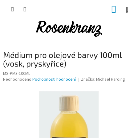
Přejít
NÁKUP
na
obsah
KOŠÍK
Médium pro olejové barvy 100ml
(vosk, pryskyřice)
MS-PM3-100ML
Průměrné
Neohodnoceno
Podrobnosti hodnocení
Značka:
Michael Harding
hodnocení
produktu
je
0,0
z
5
hvězdiček.