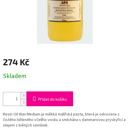
274 Kč
Měrná
Skladem
cena:
Přidat do košíku
Resin Oil Wax Medium je měkká malířská pasta, která je odvozena z
čistého běleného včelího vosku a smíchána s dammarovou pryskyřicí a
olejem z lněných semínek.