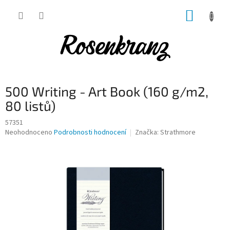
Přejít
NÁKUP
na
obsah
KOŠÍK
500 Writing - Art Book (160 g/m2,
80 listů)
57351
Průměrné
Neohodnoceno
Podrobnosti hodnocení
Značka:
Strathmore
hodnocení
produktu
je
0,0
z
5
hvězdiček.