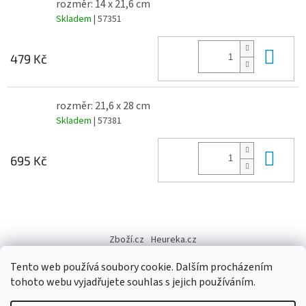
rozměr: 14 x 21,6 cm
Skladem
| 57351
Do 
479 Kč
rozměr: 21,6 x 28 cm
Skladem
| 57381
Do 
695 Kč
Z
á
Zboží.cz
Heureka.cz
p
a
Tento web používá soubory cookie. Dalším procházením
t
tohoto webu vyjadřujete souhlas s jejich používáním.
í