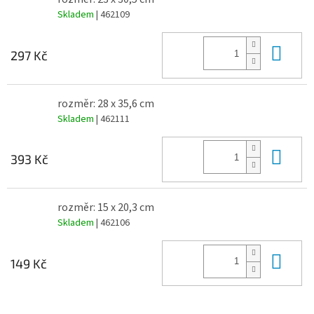
Skladem
| 462109
Do 
297 Kč
rozměr: 28 x 35,6 cm
Skladem
| 462111
Do 
393 Kč
rozměr: 15 x 20,3 cm
Skladem
| 462106
Do 
149 Kč