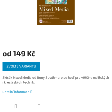
od
149 Kč
Měrná
ZVOLTE VARIANTU
cena:
Skicák Mixed Media od firmy Strathmore se hodí pro většinu malířských
i kreslířských technik.
Detailní informace