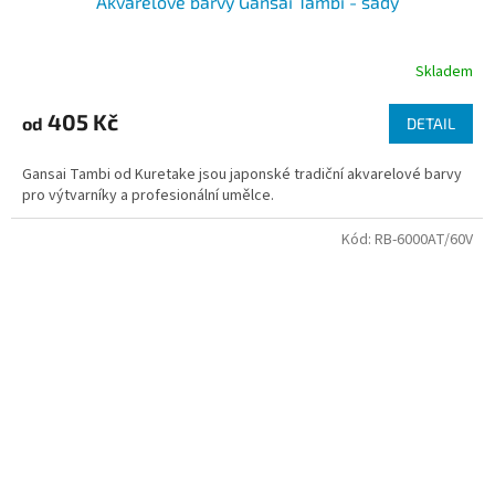
Akvarelové barvy Gansai Tambi - sady
Skladem
405 Kč
od
DETAIL
Gansai Tambi od Kuretake jsou japonské tradiční akvarelové barvy
pro výtvarníky a profesionální umělce.
Kód:
RB-6000AT/60V