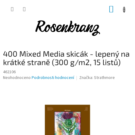
Přejít
NÁKUP
na
obsah
KOŠÍK
400 Mixed Media skicák - lepený na
krátké straně (300 g/m2, 15 listů)
462106
Průměrné
Neohodnoceno
Podrobnosti hodnocení
Značka:
Strathmore
hodnocení
produktu
je
0,0
z
5
hvězdiček.