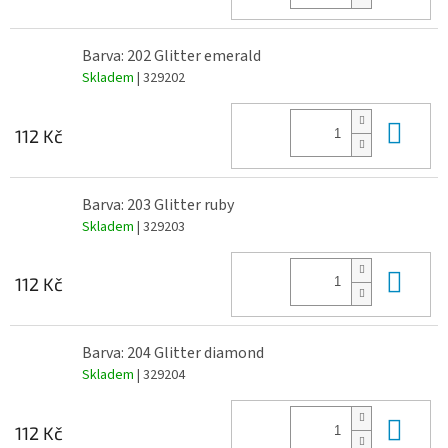
Barva: 202 Glitter emerald
Skladem
| 329202
Do 
112 Kč
Barva: 203 Glitter ruby
Skladem
| 329203
Do 
112 Kč
Barva: 204 Glitter diamond
Skladem
| 329204
Do 
112 Kč