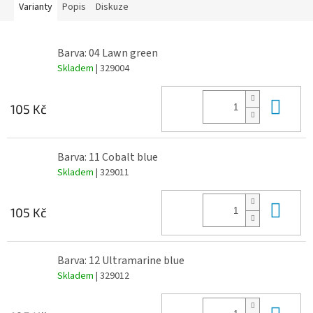
Varianty
Popis
Diskuze
Barva: 04 Lawn green
Skladem
| 329004
Do 
105 Kč
Barva: 11 Cobalt blue
Skladem
| 329011
Do 
105 Kč
Barva: 12 Ultramarine blue
Skladem
| 329012
Do 