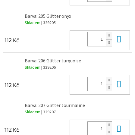
Barva: 205 Glitter onyx
Skladem
| 329205
Do 
112 Kč
Barva: 206 Glitter turquoise
Skladem
| 329206
Do 
112 Kč
Barva: 207 Glitter tourmaline
Skladem
| 329207
Do 
112 Kč