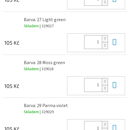
Barva: 27 Light green
Skladem
| 329027
Do 
105 Kč
Barva: 28 Moss green
Skladem
| 329028
Do 
105 Kč
Barva: 29 Parma violet
Skladem
| 329029
Do 
105 Kč