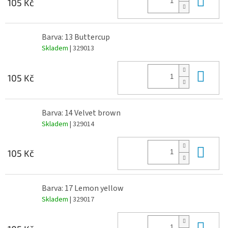
105 Kč
Barva: 13 Buttercup
Skladem
| 329013
Do 
105 Kč
Barva: 14 Velvet brown
Skladem
| 329014
Do 
105 Kč
Barva: 17 Lemon yellow
Skladem
| 329017
Do 