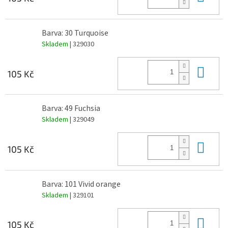
Barva: 30 Turquoise
Skladem
| 329030
Do 
105 Kč
Barva: 49 Fuchsia
Skladem
| 329049
Do 
105 Kč
Barva: 101 Vivid orange
Skladem
| 329101
Do 
105 Kč