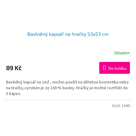
Bavlněný kapsář na hračky 53x53 cm
Skladem
89 Kč
Do košíku
Bavlněný kapsář na zeď , možno použít na dětskou kosmetiku nebo
na hračky,vyroben je ze 100 % bavlny. Hračky je možné roztřídit do
5 kapes.
Kód:
1949