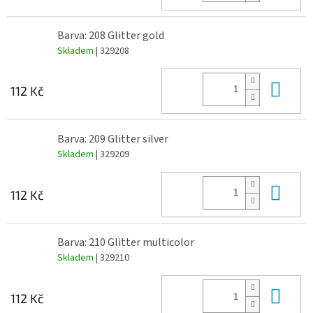
Barva: 208 Glitter gold
Skladem
| 329208
Do 
112 Kč
Barva: 209 Glitter silver
Skladem
| 329209
Do 
112 Kč
Barva: 210 Glitter multicolor
Skladem
| 329210
Do 
112 Kč