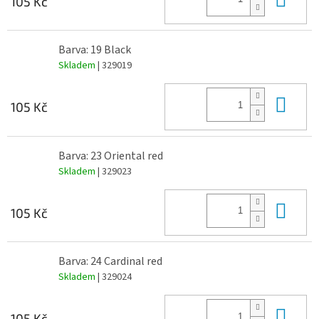
105 Kč
Barva: 19 Black
Skladem
| 329019
Do 
105 Kč
Barva: 23 Oriental red
Skladem
| 329023
Do 
105 Kč
Barva: 24 Cardinal red
Skladem
| 329024
Do 
105 Kč