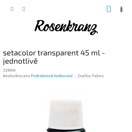
Přejít
NÁKUP
na
obsah
KOŠÍK
setacolor transparent 45 ml -
jednotlivě
329004
Průměrné
Neohodnoceno
Podrobnosti hodnocení
Značka:
Pebeo
hodnocení
produktu
je
0,0
z
5
hvězdiček.