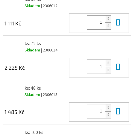
Skladem
| 2306012
Do 
1 111 Kč
ks: 72 ks
Skladem
| 2306014
Do 
2 225 Kč
ks: 48 ks
Skladem
| 2306013
Do 
1 485 Kč
ks: 100 ks