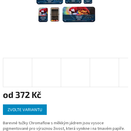
od
372 Kč
Měrná
ZVOLTE VARIANTU
cena:
Barevné tužky Chromaflow s měkkým jádrem jsou vysoce
pigmentované pro výraznou živost, která vynikne i na tmavém papíře.