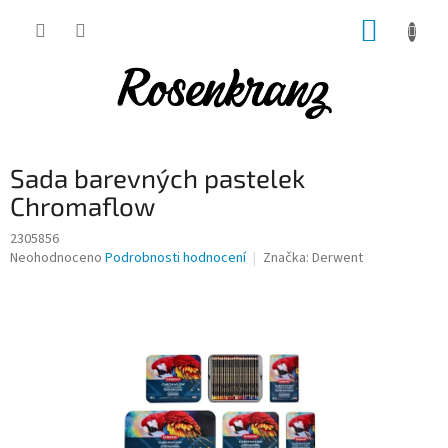
Přejít
NÁKUP
na
obsah
KOŠÍK
Sada barevných pastelek
Chromaflow
2305856
Průměrné
Neohodnoceno
Podrobnosti hodnocení
Značka:
Derwent
hodnocení
produktu
je
0,0
z
5
hvězdiček.