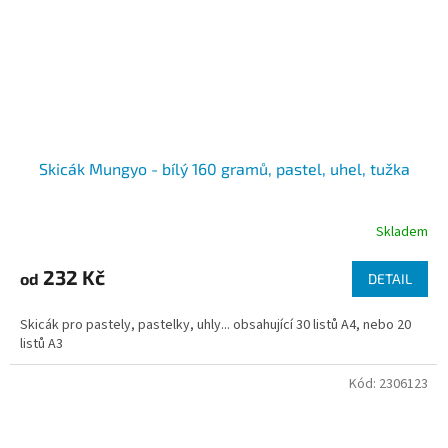
Skicák Mungyo - bílý 160 gramů, pastel, uhel, tužka
Skladem
232 Kč
od
DETAIL
Skicák pro pastely, pastelky, uhly... obsahující 30 listů A4, nebo 20
listů A3
Kód:
2306123