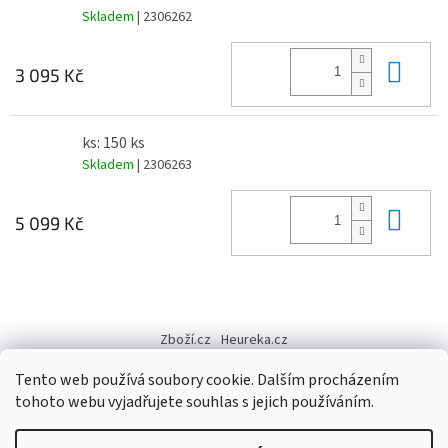
Skladem
| 2306262
Do 
3 095 Kč
ks: 150 ks
Skladem
| 2306263
Do 
5 099 Kč
Z
á
Zboží.cz
Heureka.cz
p
a
Tento web používá soubory cookie. Dalším procházením
t
tohoto webu vyjadřujete souhlas s jejich používáním.
í
Vytvořil Shoptet