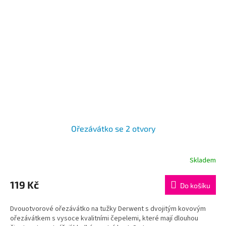
Ořezávátko se 2 otvory
Skladem
119 Kč
Do košíku
Dvouotvorové ořezávátko na tužky Derwent s dvojitým kovovým
ořezávátkem s vysoce kvalitními čepelemi, které mají dlouhou