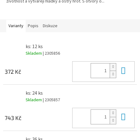
životnost a vytvářejí hladký a ostrý hrot. S otvory o...
Varianty
Popis
Diskuze
ks: 12 ks
Skladem
| 2305856
Do 
372 Kč
ks: 24 ks
Skladem
| 2305857
Do 
743 Kč
ks: 36 ks