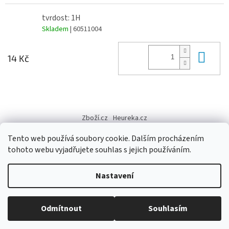
tvrdost: 1H
Skladem
| 60511004
Do 
14 Kč
Z
á
Zboží.cz
Heureka.cz
p
a
Tento web používá soubory cookie. Dalším procházením
t
tohoto webu vyjadřujete souhlas s jejich používáním.
í
Vytvořil Shoptet
Nastavení
Copyright 2026
Výtvarné potřeby - hedvábí.cz
. Všechna práva
Odmítnout
Souhlasím
vyhrazena.
Upravit nastavení cookies