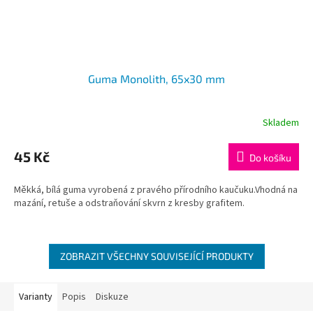
Guma Monolith, 65x30 mm
Skladem
45 Kč
Do košíku
Měkká, bílá guma vyrobená z pravého přírodního kaučuku.Vhodná na
mazání, retuše a odstraňování skvrn z kresby grafitem.
ZOBRAZIT VŠECHNY SOUVISEJÍCÍ PRODUKTY
Varianty
Popis
Diskuze