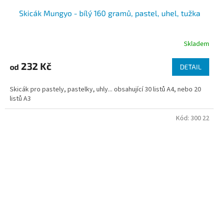
Skicák Mungyo - bílý 160 gramů, pastel, uhel, tužka
Skladem
232 Kč
od
DETAIL
Skicák pro pastely, pastelky, uhly... obsahující 30 listů A4, nebo 20
listů A3
Kód:
300 22