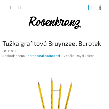
Přejít
NÁKUP
na
obsah
KOŠÍK
Tužka grafitová Bruynzeel Burotek
60511007
Průměrné
Neohodnoceno
Podrobnosti hodnocení
Značka:
Royal Talens
hodnocení
produktu
je
0,0
z
5
hvězdiček.