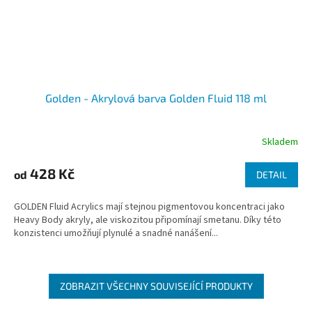
Golden - Akrylová barva Golden Fluid 118 ml
Skladem
428 Kč
od
DETAIL
GOLDEN Fluid Acrylics mají stejnou pigmentovou koncentraci jako
Heavy Body akryly, ale viskozitou připomínají smetanu. Díky této
konzistenci umožňují plynulé a snadné nanášení...
ZOBRAZIT VŠECHNY SOUVISEJÍCÍ PRODUKTY