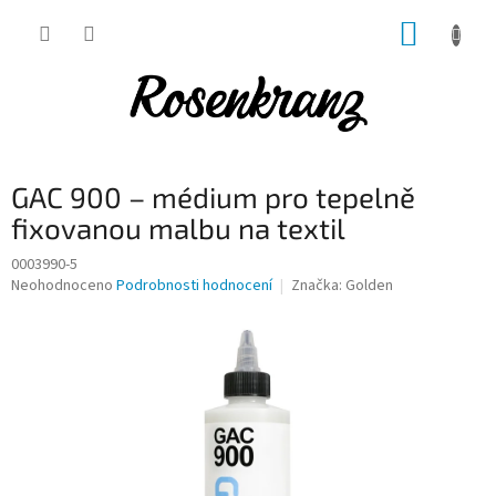
Přejít
NÁKUP
na
obsah
KOŠÍK
GAC 900 – médium pro tepelně
fixovanou malbu na textil
0003990-5
Průměrné
Neohodnoceno
Podrobnosti hodnocení
Značka:
Golden
hodnocení
produktu
je
0,0
z
5
hvězdiček.