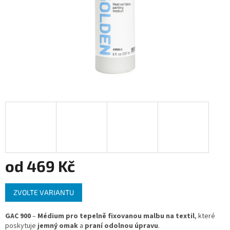
od
469 Kč
Měrná
ZVOLTE VARIANTU
cena:
GAC 900
–
Médium pro tepelně fixovanou malbu na textil
, které
poskytuje
jemný omak
a
praní odolnou úpravu
.