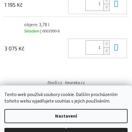
Do 
1 195 Kč
objem: 3,78 l
Skladem
| 0003990-8
Do 
3 075 Kč
Z
á
Zboží.cz
Heureka.cz
p
a
Tento web používá soubory cookie. Dalším procházením
t
tohoto webu vyjadřujete souhlas s jejich používáním.
í
Vytvořil Shoptet
Nastavení
Copyright 2026
Výtvarné potřeby - hedvábí.cz
. Všechna práva